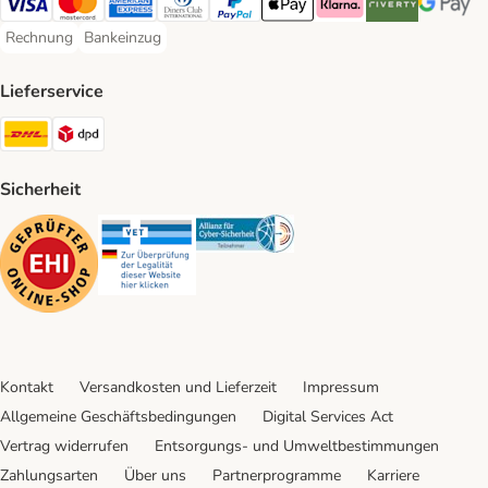
Visa Payment Method
Mastercard Payment Method
American Express Payment Method
Diners Club Payment Method
PayPal Payment Method
Apple Pay Payment Method
Klarna Payment Method
Riverty Payment 
Google P
Rechnung
Bankeinzug
Rechnung Payment Method
Bankeinzug Payment Method
Lieferservice
DHL Shipping Method
DPD Shipping Method
Sicherheit
Security
Security
Security
Kontakt
Versandkosten und Lieferzeit
Impressum
Allgemeine Geschäftsbedingungen
Digital Services Act
Vertrag widerrufen
Entsorgungs- und Umweltbestimmungen
Zahlungsarten
Über uns
Partnerprogramme
Karriere