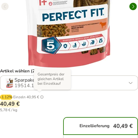
Artikel wählen (2 Varianten)
Gesamtpreis der
gleichen Artikel
Sparpaket: 5 x 1,4 kg
bei Einzelkauf
19514.12
-1.12%
Einzeln
40,95 €
40,49 €
5,78 € / kg
40,49 €
Einzellieferung