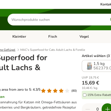
Kontak
Produkte
suchen
Kleintier
Fisch
Vogel
utter & Zubehör
Kategorie-Menü öffnen: Hundefutter & Zubehör
Kategorie-Menü öffnen: Kleintier
Kategorie-Menü öffnen
Ka
ne Geflügel
MAC's Superfood for Cats Adult Lachs & Forelle
uperfood for
Artikel wählen (3
1,5 kg
ult Lachs &
562379.
UVP 19,75 €
15,69 €
10,46 € / kg
g area from zero to 5: 4.3/5
(
80
)
-15% Extra-Rabatt 
ten
ennahrung für Katzen mit Omega-Fettsäuren aus
anberries und Bergkräutern, getreidefreie Rezeptur