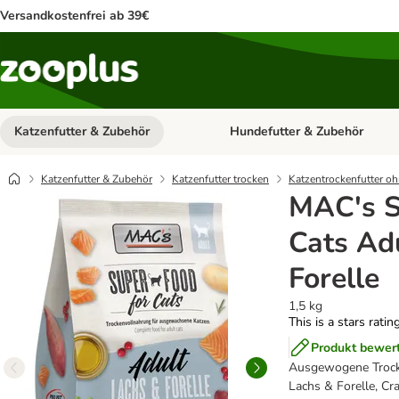
Versandkostenfrei ab 39€
Katzenfutter & Zubehör
Hundefutter & Zubehör
Kategorie-Menü öffnen: Katzenf
Katzenfutter & Zubehör
Katzenfutter trocken
Katzentrockenfutter oh
MAC's S
Cats Ad
Forelle
1,5 kg
This is a stars ratin
Produkt bewer
Ausgewogene Trock
Lachs & Forelle, Cr