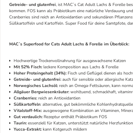
Getreide- und glutenfrei
, ist MAC´s Cat Adult Lachs & Forelle bes
kommen. FOS kann als Präbiotikum eine natürliche Verdauung und 
Cranberries sind reich an Antioxidantien und sekundären Pflanzens
Süßkartoffeln und Kartoffeln. Super Food für deine Samtpfote, dam
MAC´s Superfood for Cats Adult Lachs & Forelle im Überblick:
Hochwertige Trockenvollnahrung für ausgewachsene Katzen
Mit 52% Fisch:
leckere Komposition aus Lachs & Forelle
Hoher Proteingehalt (34%):
Fisch und Geflügel dienen als hochw
Getreide- und glutenfrei:
auch für sensible oder allergische Kat
Norwegisches Lachsöl:
reich an Omega-Fettsäuren, kann norma
Allgäuer Bergwiesenkräuter:
wohltuend, schmackhaft, vitaminr
Cranberries:
reich an Antioxidantien
Süßkartoffeln
: alternative, gut bekömmliche Kohlenhydratquelle
Vitalstoff-Mix:
ausgewogene Kombination an Vitaminen, Minera
Gut verdaulich:
Rezeptur enthält Präbiotikum FOS
Taurin:
essenziell für Katzen, unterstützt natürliche Herzfunktio
Yucca-Extrakt:
kann Kotgeruch mildern