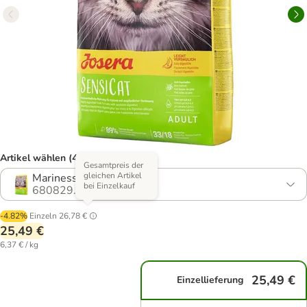
Artikel wählen (4 Varianten)
Gesamtpreis der
gleichen Artikel
Marinesse & Sensicat
bei Einzelkauf
680829.10
-4.82%
Einzeln
26,78 €
25,49 €
6,37 € / kg
25,49 €
Einzellieferung