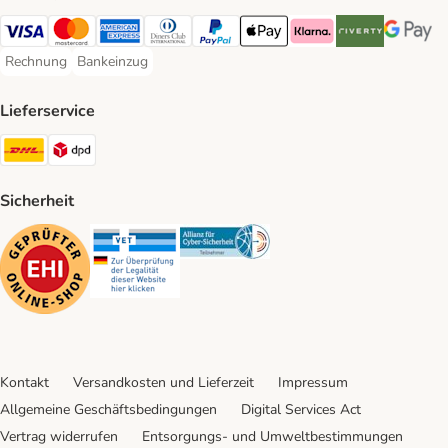
Visa Payment Method
Mastercard Payment Method
American Express Payment Method
Diners Club Payment Method
PayPal Payment Method
Apple Pay Payment Method
Klarna Payment Method
Riverty Payment 
Google P
Rechnung
Bankeinzug
Rechnung Payment Method
Bankeinzug Payment Method
Lieferservice
DHL Shipping Method
DPD Shipping Method
Sicherheit
Security
Security
Security
Kontakt
Versandkosten und Lieferzeit
Impressum
Allgemeine Geschäftsbedingungen
Digital Services Act
Vertrag widerrufen
Entsorgungs- und Umweltbestimmungen