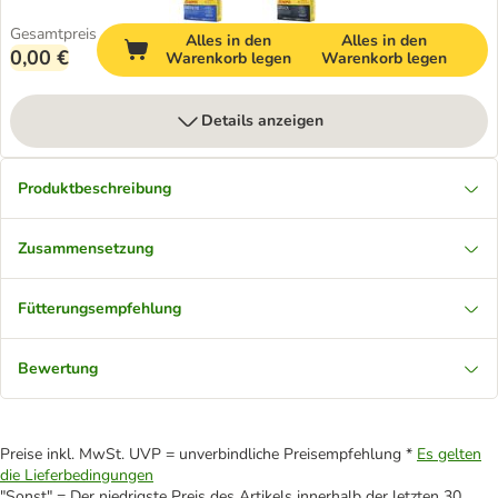
Gesamtpreis
Alles in den
Alles in den
0,00 €
Warenkorb legen
Warenkorb legen
Details anzeigen
Produktbeschreibung
Zusammensetzung
Fütterungsempfehlung
Bewertung
Preise inkl. MwSt. UVP = unverbindliche Preisempfehlung *
Es gelten
die Lieferbedingungen
"Sonst" = Der niedrigste Preis des Artikels innerhalb der letzten 30