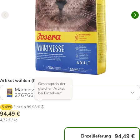
Artikel wählen (9 Varianten)
Gesamtpreis der
gleichen Artikel
Marinesse
bei Einzelkauf
276766.9
-5.49%
Einzeln
99,98 €
94,49 €
4,72 € / kg
94,49 €
Einzellieferung