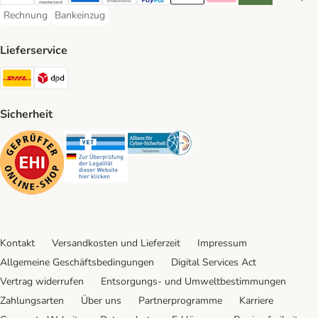
Visa Payment Method
Mastercard Payment Method
American Express Payment Method
Diners Club Payment Method
PayPal Payment Method
Apple Pay Payment Method
Klarna Payment Method
Riverty Payment 
Google P
Rechnung
Bankeinzug
Rechnung Payment Method
Bankeinzug Payment Method
Lieferservice
DHL Shipping Method
DPD Shipping Method
Sicherheit
Security
Security
Security
Kontakt
Versandkosten und Lieferzeit
Impressum
Allgemeine Geschäftsbedingungen
Digital Services Act
Vertrag widerrufen
Entsorgungs- und Umweltbestimmungen
Zahlungsarten
Über uns
Partnerprogramme
Karriere