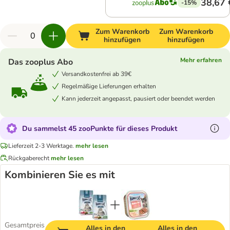
38,67 
-15%
Zum Warenkorb
Zum Warenkorb
hinzufügen
hinzufügen
Mehr erfahren
Das zooplus Abo
Versandkostenfrei ab 39€
Regelmäßige Lieferungen erhalten
Kann jederzeit angepasst, pausiert oder beendet werden
Du sammelst 45 zooPunkte für dieses Produkt
Lieferzeit 2-3 Werktage.
mehr lesen
Rückgaberecht
mehr lesen
Kombinieren Sie es mit
Gesamtpreis
Alles in den
Alles in den