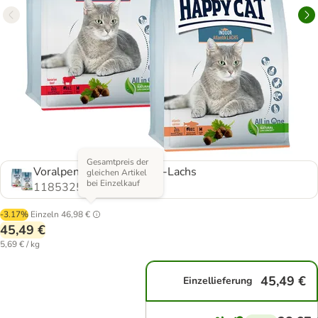
Gesamtpreis der
Voralpen-Rind & Atlantik-Lachs
gleichen Artikel
bei Einzelkauf
1185325.0
-3.17%
Einzeln
46,98 €
45,49 €
5,69 € / kg
45,49 €
Einzellieferung