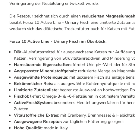
Verringerung der Neubildung entwickelt wurde.
Die Rezeptur zeichnet sich durch einen
reduzierten Magnesiumgeh
besitzt Forza 10 Active Line - Urinary Fisch eine limitierte Zutatenli
wodurch sich das diätetische Trockenfutter auch für Katzen mit Futt
Forza 10 Active Line - Urinary Fisch im Überblick:
Diät-Alleinfuttermittel für ausgewachsene Katzen zur Auflösung
Katzen, Verringerung von Struvitsteinrezidiven und Minderung 
Harnsäuernde Eigenschaften:
fördert Urin pH-Wert, der für Str
Angepasster Mineralstoffgehalt:
reduzierte Menge an Magnesi
Ausgewählte Proteinquelle:
mit leckerem Fisch als einzige tieri
Bekömmlicher Reis:
als ausgewählte Kohlenhydratquelle mit ho
Limitierte Zutatenliste:
begrenzte Auswahl an hochwertigen Ro
Fischöl:
liefert Omega-3- & -6-Fettsäuren in optimalem Verhält
ActiveFreshSystem:
besonderes Herstellungsverfahren für herzf
Zutaten
Vitalstoffreiche Extras:
mit Cranberry, Brennnessel & Habichtsk
Ausgewogene Rezeptur:
zur täglichen Fütterung geeignet
Hohe Qualität:
made in Italy