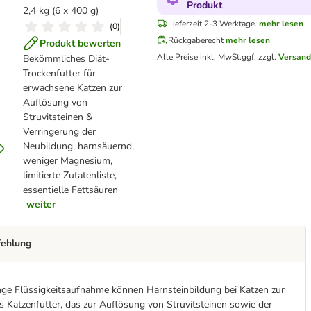
Produkt
2,4 kg (6 x 400 g)
Lieferzeit 2-3 Werktage.
mehr lesen
(
0
)
Rückgaberecht
mehr lesen
Produkt bewerten
Alle Preise inkl. MwSt.
ggf. zzgl.
Versand
Bekömmliches Diät-
Trockenfutter für
erwachsene Katzen zur
Auflösung von
Struvitsteinen &
Verringerung der
Neubildung, harnsäuernd,
weniger Magnesium,
limitierte Zutatenliste,
essentielle Fettsäuren
weiter
fehlung
inge Flüssigkeitsaufnahme können Harnsteinbildung bei Katzen zur
hes Katzenfutter, das zur Auflösung von Struvitsteinen sowie der