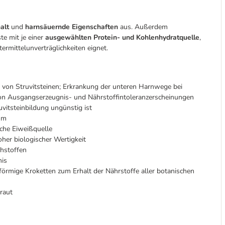
alt
und
harnsäuernde Eigenschaften
aus. Außerdem
ste mit je einer
ausgewählten Protein- und Kohlenhydratquelle
,
ermittelunverträglichkeiten eignet.
 von Struvitsteinen; Erkrankung der unteren Harnwege bei
von Ausgangserzeugnis- und Nährstoffintoleranzerscheinungen
uvitsteinbildung ungünstig ist
um
sche Eiweißquelle
her biologischer Wertigkeit
hstoffen
nis
örmige Kroketten zum Erhalt der Nährstoffe aller botanischen
raut