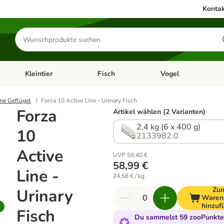
Kontak
Produkte
suchen
Kleintier
Fisch
Vogel
utter & Zubehör
Kategorie-Menü öffnen: Hundefutter & Zubehör
Kategorie-Menü öffnen: Kleintier
Kategorie-Menü öffnen
Ka
ne Geflügel
Forza 10 Active Line - Urinary Fisch
Forza
Artikel wählen (2 Varianten)
2,4 kg (6 x 400 g)
10
2133982.0
Active
UVP 59,40 €
58,99 €
Line -
24,58 € / kg
Zu
Urinary
Waren
hinzuf
Fisch
Du sammelst 59 zooPunkte 