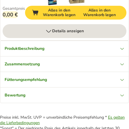
Gesamtpreis
Alles in den
Alles in den
0,00 €
Warenkorb legen
Warenkorb legen
Details anzeigen
Produktbeschreibung
Zusammensetzung
Fütterungsempfehlung
Bewertung
Preise inkl. MwSt. UVP = unverbindliche Preisempfehlung *
Es gelten
die Lieferbedingungen
"Sonst" = Der niedrigste Preis des Artikels innerhalb der letzten 30