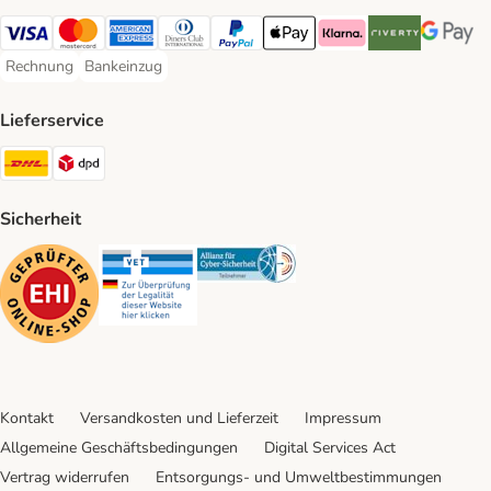
Visa Payment Method
Mastercard Payment Method
American Express Payment Method
Diners Club Payment Method
PayPal Payment Method
Apple Pay Payment Method
Klarna Payment Method
Riverty Payment 
Google P
Rechnung
Bankeinzug
Rechnung Payment Method
Bankeinzug Payment Method
Lieferservice
DHL Shipping Method
DPD Shipping Method
Sicherheit
Security
Security
Security
Kontakt
Versandkosten und Lieferzeit
Impressum
Allgemeine Geschäftsbedingungen
Digital Services Act
Vertrag widerrufen
Entsorgungs- und Umweltbestimmungen