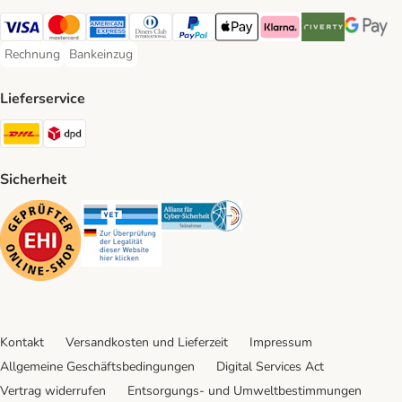
Visa Payment Method
Mastercard Payment Method
American Express Payment Method
Diners Club Payment Method
PayPal Payment Method
Apple Pay Payment Method
Klarna Payment Method
Riverty Payment 
Google P
Rechnung
Bankeinzug
Rechnung Payment Method
Bankeinzug Payment Method
Lieferservice
DHL Shipping Method
DPD Shipping Method
Sicherheit
Security
Security
Security
Kontakt
Versandkosten und Lieferzeit
Impressum
Allgemeine Geschäftsbedingungen
Digital Services Act
Vertrag widerrufen
Entsorgungs- und Umweltbestimmungen