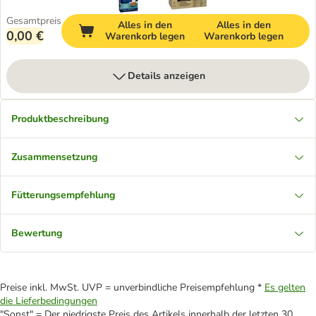
Gesamtpreis
Alles in den
Alles in den
0,00 €
Warenkorb legen
Warenkorb legen
Details anzeigen
Produktbeschreibung
Zusammensetzung
Fütterungsempfehlung
Bewertung
Preise inkl. MwSt. UVP = unverbindliche Preisempfehlung *
Es gelten
die Lieferbedingungen
"Sonst" = Der niedrigste Preis des Artikels innerhalb der letzten 30