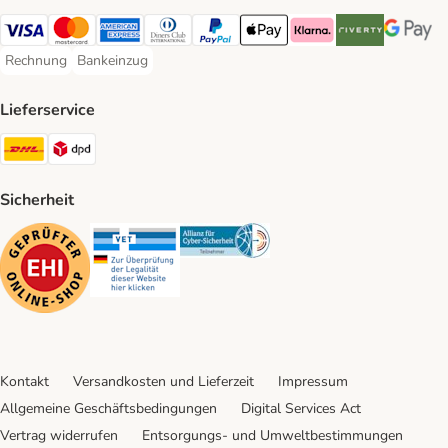
Visa Payment Method
Mastercard Payment Method
American Express Payment Method
Diners Club Payment Method
PayPal Payment Method
Apple Pay Payment Method
Klarna Payment Method
Riverty Payment 
Google P
Rechnung
Bankeinzug
Rechnung Payment Method
Bankeinzug Payment Method
Lieferservice
DHL Shipping Method
DPD Shipping Method
Sicherheit
Security
Security
Security
Kontakt
Versandkosten und Lieferzeit
Impressum
Allgemeine Geschäftsbedingungen
Digital Services Act
Vertrag widerrufen
Entsorgungs- und Umweltbestimmungen