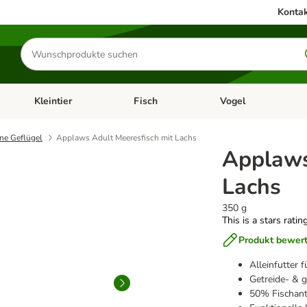
Kontak
Produkte
suchen
Kleintier
Fisch
Vogel
utter & Zubehör
Kategorie-Menü öffnen: Hundefutter & Zubehör
Kategorie-Menü öffnen: Kleintier
Kategorie-Menü öffnen
Ka
ne Geflügel
Applaws Adult Meeresfisch mit Lachs
Applaws
Lachs
350 g
This is a stars ratin
Produkt bewer
Alleinfutter
Getreide- & g
50% Fischant