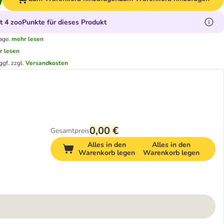
 4 zooPunkte für dieses Produkt
age.
mehr lesen
r lesen
ggf. zzgl.
Versandkosten
0,00 €
Gesamtpreis
Alles in den
Alles in den
Warenkorb legen
Warenkorb legen