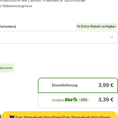
Inhaltsstoffe wie Lachsöl, Präbiotika & Yucca-Extrakt
he Nebenerzeugnisse
Varianten)
% Extra-Rabatt verfügbar
ktivieren
3,99 €
Einzellieferung
3,39 €
-15%
Zum Warenkorb hinzufügen
Zum Warenkorb hinzufügen