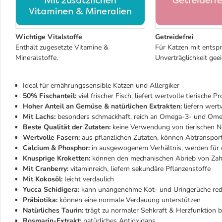
Wichtige Vitalstoffe
Getreidefrei
Enthält zugesetzte Vitamine &
Für Katzen mit entsp
Mineralstoffe.
Unverträglichkeit geei
Ideal für ernährungssensible Katzen und Allergiker
50% Fischanteil:
viel frischer Fisch, liefert wertvolle tierisch
Hoher Anteil an Gemüse & natürlichen Extrakten:
liefern wertv
Mit Lachs:
besonders schmackhaft, reich an Omega-3- und Omega
Beste Qualität der Zutaten:
keine Verwendung von tierischen Ne
Wertvolle Fasern:
aus pflanzlichen Zutaten, können Abtranspor
Calcium & Phosphor:
in ausgewogenem Verhältnis, werden für 
Knusprige Kroketten:
können den mechanischen Abrieb von Zah
Mit Cranberry:
vitaminreich, liefern sekundäre Pflanzenstoffe
Mit Kokosöl:
leicht verdaulich
Yucca Schidigera:
kann unangenehme Kot- und Uringerüche red
Präbiotika:
können eine normale Verdauung unterstützen
Natürliches Taurin:
trägt zu normaler Sehkraft & Herzfunktion b
Rosmarin-Extrakt:
natürliches Antioxidans