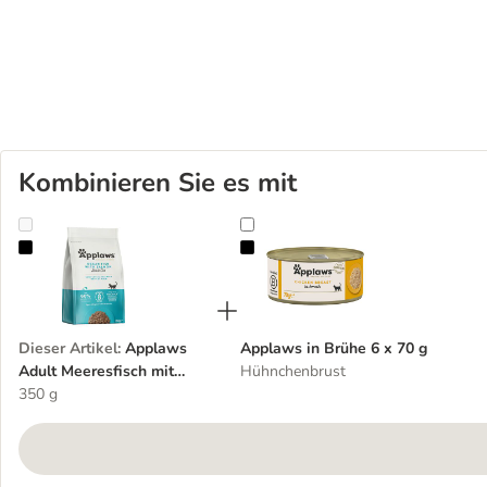
Kombinieren Sie es mit
Applaws Adult Meeresfisch mit Lachs
Applaws in Brühe 6 x 70 g
Dieser Artikel
:
Applaws
Applaws in Brühe 6 x 70 g
Adult Meeresfisch mit
Hühnchenbrust
Lachs
350 g