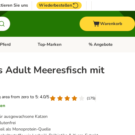
tieren Sie uns
Wiederbestellen
Warenkorb
Pferd
Top-Marken
% Angebote
: Fisch
tegorie-Menü öffnen: Vogel
Kategorie-Menü öffnen: Pferd
Kategorie-Menü öffnen: T
 Adult Meeresfisch mit
g area from zero to 5: 4.0/5
(
175
)
ten
 für ausgewachsene Katzen
lutenfrei
eil als Monoprotein-Quelle