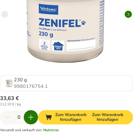
230 g
9980176754.1
33,63 €
112,10 € / kg
Zum Warenkorb
Zum Warenkorb
hinzufügen
hinzufügen
Versandt und verkauft von
:
Nutricroc