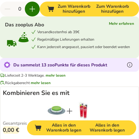
Zum Warenkorb
Zum Warenkorb
hinzufügen
hinzufügen
Mehr erfahren
Das zooplus Abo
Versandkostenfrei ab 39€
Regelmäßige Lieferungen erhalten
Kann jederzeit angepasst, pausiert oder beendet werden
Du sammelst 13 zooPunkte für dieses Produkt
Lieferzeit 2-3 Werktage.
mehr lesen
Rückgaberecht
mehr lesen
Kombinieren Sie es mit
Gesamtpreis
Alles in den
Alles in den
0,00 €
Warenkorb legen
Warenkorb legen