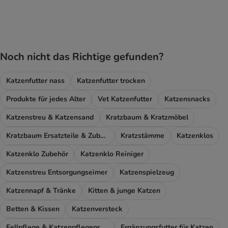
product items have been changed
Noch nicht das Richtige gefunden?
Katzenfutter nass
Katzenfutter trocken
Produkte für jedes Alter
Vet Katzenfutter
Katzensnacks
Katzenstreu & Katzensand
Kratzbaum & Kratzmöbel
Kratzbaum Ersatzteile & Zubehör
Kratzstämme
Katzenklos
Katzenklo Zubehör
Katzenklo Reiniger
Katzenstreu Entsorgungseimer
Katzenspielzeug
Katzennapf & Tränke
Kitten & junge Katzen
Betten & Kissen
Katzenversteck
Fellpflege & Katzenpflegeprodukte
Ergänzungsfutter für Katzen