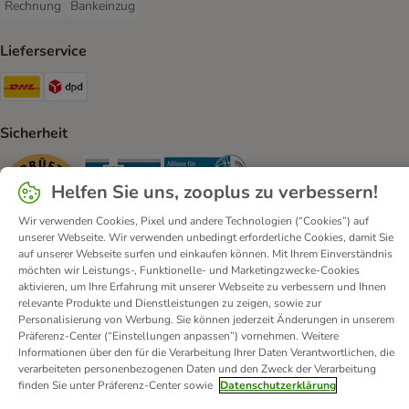
Rechnung
Bankeinzug
Rechnung Payment Method
Bankeinzug Payment Method
Lieferservice
DHL Shipping Method
DPD Shipping Method
Sicherheit
Security
Security
Security
Helfen Sie uns, zooplus zu verbessern!
Wir verwenden Cookies, Pixel und andere Technologien (“Cookies”) auf
unserer Webseite. Wir verwenden unbedingt erforderliche Cookies, damit Sie
auf unserer Webseite surfen und einkaufen können. Mit Ihrem Einverständnis
möchten wir Leistungs-, Funktionelle- und Marketingzwecke-Cookies
aktivieren, um Ihre Erfahrung mit unserer Webseite zu verbessern und Ihnen
Kontakt
Versandkosten und Lieferzeit
Impressum
relevante Produkte und Dienstleistungen zu zeigen, sowie zur
Personalisierung von Werbung. Sie können jederzeit Änderungen in unserem
Allgemeine Geschäftsbedingungen
Digital Services Act
Präferenz-Center (“Einstellungen anpassen”) vornehmen. Weitere
Vertrag widerrufen
Entsorgungs- und Umweltbestimmungen
Informationen über den für die Verarbeitung Ihrer Daten Verantwortlichen, die
verarbeiteten personenbezogenen Daten und den Zweck der Verarbeitung
Zahlungsarten
Über uns
Partnerprogramme
Karriere
finden Sie unter Präferenz-Center sowie
Datenschutzerklärung
Corporate Website
Datenschutz
Erklärung zur Barrierefreiheit