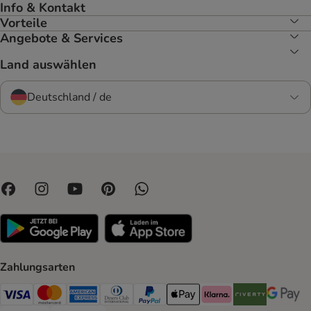
Info & Kontakt
Vorteile
Angebote & Services
Land auswählen
Deutschland / de
Zahlungsarten
Visa Payment Method
Mastercard Payment Method
American Express Payment Method
Diners Club Payment Method
PayPal Payment Method
Apple Pay Payment Method
Klarna Payment Method
Riverty Payment 
Google P