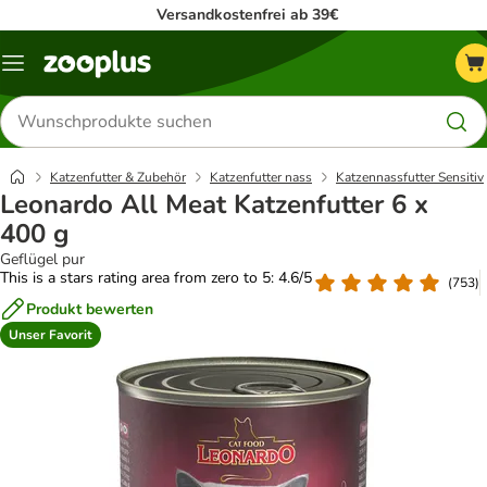
Versandkostenfrei ab 39€
Menü
Produkte
suchen
Katzenfutter & Zubehör
Katzenfutter nass
Katzennassfutter Sensitiv
Leonardo All Meat Katzenfutter 6 x
400 g
Geflügel pur
This is a stars rating area from zero to 5: 4.6/5
(
753
)
Produkt bewerten
Unser Favorit