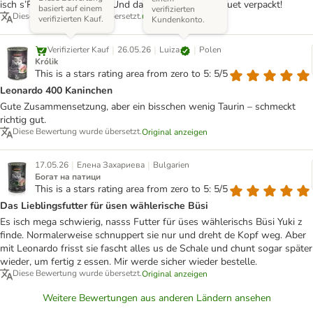
isch s’Packet scho da gsi. Und das Ganze no super guet verpackt!
basiert auf einem
verifizierten
Diese Bewertung wurde übersetzt.
Original anzeigen
verifizierten Kauf.
Kundenkonto.
|
|
|
Luiza
Verifizierter Kauf
26.05.26
Polen
Królik
This is a stars rating area from zero to 5: 5/5
Leonardo 400 Kaninchen
Gute Zusammensetzung, aber ein bisschen wenig Taurin – schmeckt
richtig gut.
Diese Bewertung wurde übersetzt.
Original anzeigen
|
|
17.05.26
Елена Захариева
Bulgarien
Богат на патици
This is a stars rating area from zero to 5: 5/5
Das Lieblingsfutter für üsen wählerische Büsi
Es isch mega schwierig, nasss Futter für üses wählerischs Büsi Yuki z
finde. Normalerweise schnuppert sie nur und dreht de Kopf weg. Aber
mit Leonardo frisst sie fascht alles us de Schale und chunt sogar später
wieder, um fertig z essen. Mir werde sicher wieder bestelle.
Diese Bewertung wurde übersetzt.
Original anzeigen
Weitere Bewertungen aus anderen Ländern ansehen