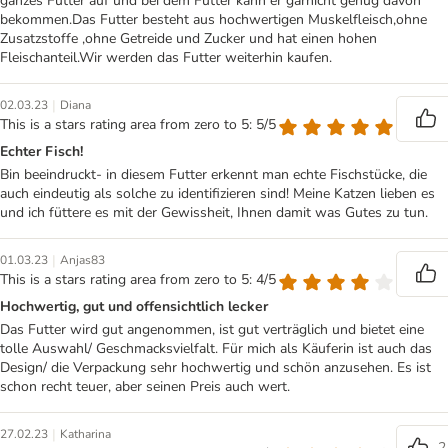
ganzes Futter auf und bei dem Futter kann er garnicht genug davon
bekommen.Das Futter besteht aus hochwertigen Muskelfleisch,ohne
Zusatzstoffe ,ohne Getreide und Zucker und hat einen hohen
Fleischanteil.Wir werden das Futter weiterhin kaufen.
|
02.03.23
Diana
This is a stars rating area from zero to 5: 5/5
Echter Fisch!
Bin beeindruckt- in diesem Futter erkennt man echte Fischstücke, die
auch eindeutig als solche zu identifizieren sind! Meine Katzen lieben es
und ich füttere es mit der Gewissheit, Ihnen damit was Gutes zu tun.
|
01.03.23
Anjas83
This is a stars rating area from zero to 5: 4/5
Hochwertig, gut und offensichtlich lecker
Das Futter wird gut angenommen, ist gut verträglich und bietet eine
tolle Auswahl/ Geschmacksvielfalt. Für mich als Käuferin ist auch das
Design/ die Verpackung sehr hochwertig und schön anzusehen. Es ist
schon recht teuer, aber seinen Preis auch wert.
|
27.02.23
Katharina
2