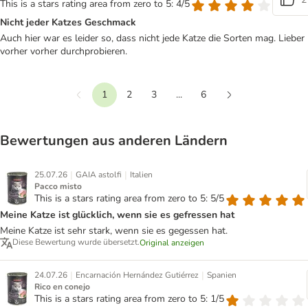
This is a stars rating area from zero to 5: 4/5
Nicht jeder Katzes Geschmack
Auch hier war es leider so, dass nicht jede Katze die Sorten mag. Lieber
vorher vorher durchprobieren.
1
2
3
...
6
Vorherige
Weiter
Bewertungen aus anderen Ländern
|
|
25.07.26
GAIA astolfi
Italien
Pacco misto
This is a stars rating area from zero to 5: 5/5
Meine Katze ist glücklich, wenn sie es gefressen hat
Meine Katze ist sehr stark, wenn sie es gegessen hat.
Diese Bewertung wurde übersetzt.
Original anzeigen
|
|
24.07.26
Encarnación Hernández Gutiérrez
Spanien
Rico en conejo
This is a stars rating area from zero to 5: 1/5