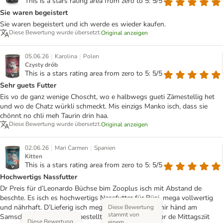
This is a stars rating area from zero to 5: 5/5
Sie waren begeistert
Sie waren begeistert und ich werde es wieder kaufen.
Diese Bewertung wurde übersetzt.
Original anzeigen
|
|
05.06.26
Karolina
Polen
Czysty drób
This is a stars rating area from zero to 5: 5/5
Sehr guets Futter
Eis vo de ganz wenige Choscht, wo e halbwegs gueti Zämestellig het
und wo de Chatz würkli schmeckt. Mis einzigs Manko isch, dass sie
chönnt no chli meh Taurin drin haa.
Diese Bewertung wurde übersetzt.
Original anzeigen
|
|
02.06.26
Mari Carmen
Spanien
Kitten
This is a stars rating area from zero to 5: 5/5
Hochwertigs Nassfutter
Dr Preis für d’Leonardo Büchse bim Zooplus isch mit Abstand de
beschte. Es isch es hochwertigs Nassfutter für Büsi, mega vollwertig
und nährhaft. D’Lieferig isch mega schnäll gange – mir händ am
Diese Bewertung
stammt von
Samschtig am Vormittag bestellt und am Määntig vor de Mittagsziit
Diese Bewertung
einem