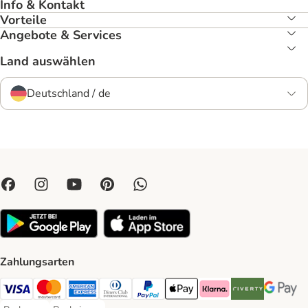
Info & Kontakt
Vorteile
Angebote & Services
Land auswählen
Deutschland / de
Zahlungsarten
Visa Payment Method
Mastercard Payment Method
American Express Payment Method
Diners Club Payment Method
PayPal Payment Method
Apple Pay Payment Method
Klarna Payment Method
Riverty Payment 
Google P