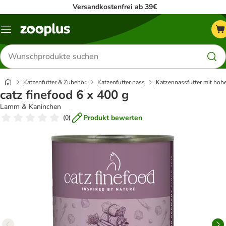
Versandkostenfrei ab 39€
Menü
Produkte
suchen
Katzenfutter & Zubehör
Katzenfutter nass
Katzennassfutter mit hoh
catz finefood 6 x 400 g
Lamm & Kaninchen
Produkt bewerten
(
0
)