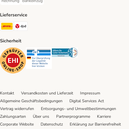
Rechnung
Bankeinzug
Rechnung Payment Method
Bankeinzug Payment Method
Lieferservice
DHL Shipping Method
DPD Shipping Method
Sicherheit
Security
Security
Security
Kontakt
Versandkosten und Lieferzeit
Impressum
Allgemeine Geschäftsbedingungen
Digital Services Act
Vertrag widerrufen
Entsorgungs- und Umweltbestimmungen
Zahlungsarten
Über uns
Partnerprogramme
Karriere
Corporate Website
Datenschutz
Erklärung zur Barrierefreiheit