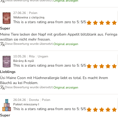
Diese Bewertung wurde übersetzt.
Original anzeigen
|
27.06.26
Polen
Wołowina z cielęciną
This is a stars rating area from zero to 5: 5/5
Super
Meine Tiere lecken den Napf mit großem Appetit blitzblank aus. Feringa
wollten sie nicht mehr fressen.
Diese Bewertung wurde übersetzt.
Original anzeigen
|
|
10.05.26
Rita
Ungarn
Bárány & nyúl
This is a stars rating area from zero to 5: 5/5
Lieblings
Üsi Maine Coon mit Hüehnerallergie liebt es total. Es macht ihrem
Bäuchli au kei Problem.
Diese Bewertung wurde übersetzt.
Original anzeigen
|
|
26.04.26
Dorota
Polen
Pakiet mieszany I
This is a stars rating area from zero to 5: 5/5
Super