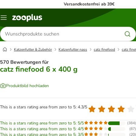
Versandkostenfrei ab 39€
Menü
Produkte
suchen
Katzenfutter & Zubehör
Katzenfutter nass
catz finefood
catz fin
570 Bewertungen für
catz finefood 6 x 400 g
Produktbild hochladen
This is a stars rating area from zero to 5: 4.3/5
This is a stars rating area from zero to 5: 5/5
(
384
)
This is a stars rating area from zero to 5: 4/5
(
87
)
This is a stars rating area from zero to 5: 3/5
(
20
)