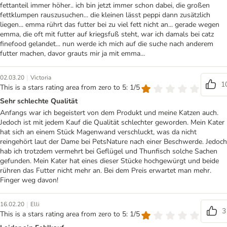
fettanteil immer höher.. ich bin jetzt immer schon dabei, die großen
fettklumpen rauszusuchen... die kleinen lässt peppi dann zusätzlich
liegen... emma rührt das futter bei zu viel fett nicht an... gerade wegen
emma, die oft mit futter auf kriegsfuß steht, war ich damals bei catz
finefood gelandet... nun werde ich mich auf die suche nach anderem
futter machen, davor grauts mir ja mit emma...
|
02.03.20
Victoria
1
This is a stars rating area from zero to 5: 1/5
Sehr schlechte Qualität
Anfangs war ich begeistert von dem Produkt und meine Katzen auch.
Jedoch ist mit jedem Kauf die Qualität schlechter geworden. Mein Kater
hat sich an einem Stück Magenwand verschluckt, was da nicht
reingehört laut der Dame bei PetsNature nach einer Beschwerde. Jedoch
hab ich trotzdem vermehrt bei Geflügel und Thunfisch solche Sachen
gefunden. Mein Kater hat eines dieser Stücke hochgewürgt und beide
rühren das Futter nicht mehr an. Bei dem Preis erwartet man mehr.
Finger weg davon!
|
16.02.20
Elli
3
This is a stars rating area from zero to 5: 1/5