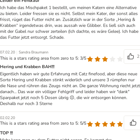
Leider ein Fehlkauf
Ich habe das Mischpaket 1 bestellt, um meinen Katern eine Alternative
zu bieten. Leider fressen sie es nicht. Selbst mein Kater, der sonst alles
frisst, rüget das Futter nicht an. Zusätzlich war in der Sorte „Hering &
Krabben“ irgendetwas drin, was aussah wie Glibber. Es ließ sich auch
mit der Gabel nur schwer zerteilen (Ich dachte, es wäre Gelee). Ich habe
das Futter jetzt entsorgt. Schade.
|
07.02.20
Sandra Braumann
2
This is a stars rating area from zero to 5: 3/5
Hering und Krabben BAH!!!
Eigentlich haben wir gute Erfahrung mit Catz finefood, aber diese neue
Sorte Hering und Krabben stinkt widerlich und unsere 3 rümpfen nur
die Nase und rühren das Zeugs nicht an. Die ganze Wohnung riecht jetzt
danach... Das war ein völliger Fehlgriff und leider haben wir "dank"
Sparpaket jetzt noch 5 Dosen übrig ☹️, die wir entsorgen können.
Deshalb nur noch 3 Sterne
02.02.20
This is a stars rating area from zero to 5: 5/5
TOP !!!