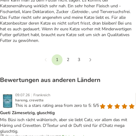
Mehr kann man zu dem Futter nicht sagen. Es kommt der
Katzenernährung wirklich sehr nah. Ein sehr hoher Fleisch und -
Fischanteil, klare Deklaration, Zucker -,Getreide-, und Tierversuchsfrei.
Das Futter riecht sehr angenehm und meine Katze liebt es. Für alle
Katzenbesitzer deren Katze es nicht sofort frisst, dran bleiben! Bei uns
hat es auch gedauert. Wenn ihr eure Katze vorher mit Minderwertigen
Futter gefüttert habt, braucht eure Katze seit um sich an Qualitatives
Futter zu gewöhnen.
1
2
3
Vorherige
Weiter
Bewertungen aus anderen Ländern
|
09.07.26
Frankreich
hareng, crevette
This is a stars rating area from zero to 5: 5/5
Gueti Zämesetzig, gluschtig
Mis Büsi isch rächt wählerisch, aber sie liebt Catz, vor allem das mit
Häring und Crevetten. D’Textur und dr Duft sind für d’Chatz mega
gluschtig.