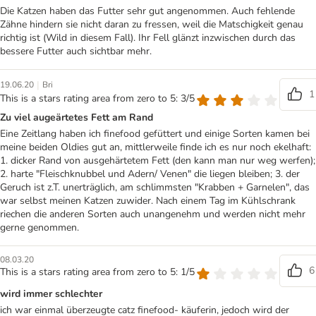
Die Katzen haben das Futter sehr gut angenommen. Auch fehlende
Zähne hindern sie nicht daran zu fressen, weil die Matschigkeit genau
richtig ist (Wild in diesem Fall). Ihr Fell glänzt inzwischen durch das
bessere Futter auch sichtbar mehr.
|
19.06.20
Bri
1
This is a stars rating area from zero to 5: 3/5
Zu viel augeärtetes Fett am Rand
Eine Zeitlang haben ich finefood gefüttert und einige Sorten kamen bei
meine beiden Oldies gut an, mittlerweile finde ich es nur noch ekelhaft:
1. dicker Rand von ausgehärtetem Fett (den kann man nur weg werfen);
2. harte "Fleischknubbel und Adern/ Venen" die liegen bleiben; 3. der
Geruch ist z.T. unerträglich, am schlimmsten "Krabben + Garnelen", das
war selbst meinen Katzen zuwider. Nach einem Tag im Kühlschrank
riechen die anderen Sorten auch unangenehm und werden nicht mehr
gerne genommen.
08.03.20
6
This is a stars rating area from zero to 5: 1/5
wird immer schlechter
ich war einmal überzeugte catz finefood- käuferin, jedoch wird der