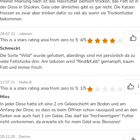
Meiner Meinung nach ist das Nassfutter ziemlich trocken, das Fett ist in
der Dose in Stücken, Gele oder ähnliches gibt es gar nicht. Die Katzen
fressen es zwar aber trinken dafür so viel als wenn sie Trockenfutter
bekommen.
|
28.07.22
catmom
This is a stars rating area from zero to 5: 4/5
Schmeckt
Die Sorte "Wild" wurde gefuttert, allerdings sind mir persönlich da zu
viele Fettstücke drin. Am liebsten wird "Rind&Kalb" gemampft, kaum
Fett und immer frisch.
|
11.07.21
Heike B.
3
This is a stars rating area from zero to 5: 1/5
Mies
In jeder Dose hatte ich eine 2 cm Geleeschicht am Boden und am
Anfang der Dose, so dass es beim Öffnen schon rausquoll und an den
Seiten war auch fast 1 cm Gelee. Das darf bei "hochwertigem" Futter
nicht vorkommen, da erwarte ich für mein Geld was Besseres!
|
20.12.20
Denise