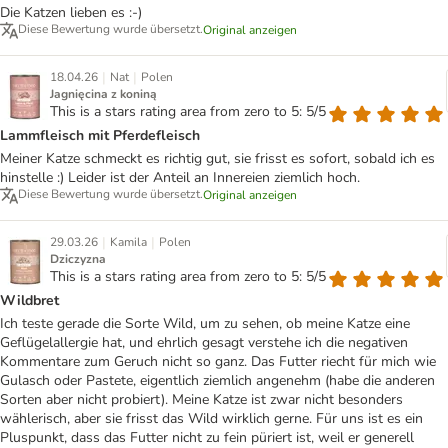
Die Katzen lieben es :-)
Diese Bewertung wurde übersetzt.
Original anzeigen
|
|
18.04.26
Nat
Polen
Jagnięcina z koniną
This is a stars rating area from zero to 5: 5/5
Lammfleisch mit Pferdefleisch
Meiner Katze schmeckt es richtig gut, sie frisst es sofort, sobald ich es
hinstelle :) Leider ist der Anteil an Innereien ziemlich hoch.
Diese Bewertung wurde übersetzt.
Original anzeigen
|
|
29.03.26
Kamila
Polen
Dziczyzna
This is a stars rating area from zero to 5: 5/5
Wildbret
Ich teste gerade die Sorte Wild, um zu sehen, ob meine Katze eine
Geflügelallergie hat, und ehrlich gesagt verstehe ich die negativen
Kommentare zum Geruch nicht so ganz. Das Futter riecht für mich wie
Gulasch oder Pastete, eigentlich ziemlich angenehm (habe die anderen
Sorten aber nicht probiert). Meine Katze ist zwar nicht besonders
wählerisch, aber sie frisst das Wild wirklich gerne. Für uns ist es ein
Pluspunkt, dass das Futter nicht zu fein püriert ist, weil er generell