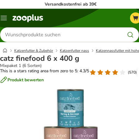
Versandkostenfrei ab 39€
Menü
Produkte
suchen
Katzenfutter & Zubehör
Katzenfutter nass
Katzennassfutter mit hoh
catz finefood 6 x 400 g
Mixpaket 1 (6 Sorten)
This is a stars rating area from zero to 5: 4.3/5
(
570
)
Produkt bewerten