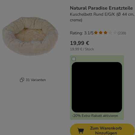
Natural Paradise Ersatzteile
Kuschelbett Rund E/G/K (Ø 44 cm,
creme)
Rating: 3.1/5
(
239
)
19,99 €
19,99 € / Stück
31 Varianten
-20% Extra-Rabatt aktivieren
Zum Warenkorb
hinzufügen