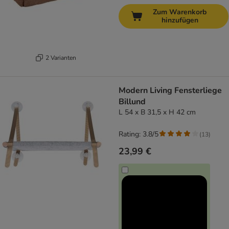
Zum Warenkorb
hinzufügen
2 Varianten
Modern Living Fensterliege
Billund
L 54 x B 31,5 x H 42 cm
Rating: 3.8/5
(
13
)
23,99 €