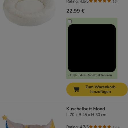
Rating: 4.8/5
(
16
)
22,99 €
-15% Extra-Rabatt aktivieren
Zum Warenkorb
hinzufügen
Kuschelbett Mond
L 70 x B 45 x H 30 cm
Rating: 4.7/5
(
196
)