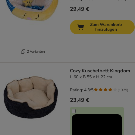
29,49 €
Zum Warenkorb
hinzufügen
2 Varianten
Cozy Kuschelbett Kingdom
L 60 x B 55 x H 22 cm
Rating: 4.3/5
(
1329
)
23,49 €