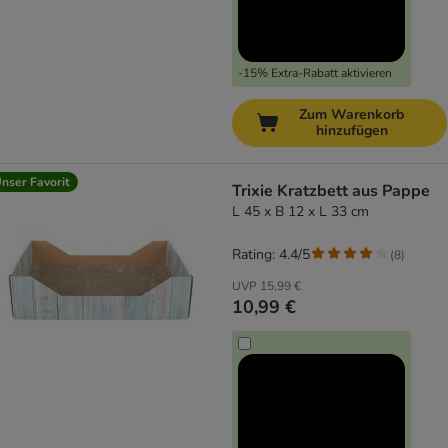
-15% Extra-Rabatt aktivieren
Zum Warenkorb
hinzufügen
nser Favorit
Trixie Kratzbett aus Pappe
L 45 x B 12 x L 33 cm
Rating: 4.4/5
(
8
)
UVP
15,99 €
10,99 €