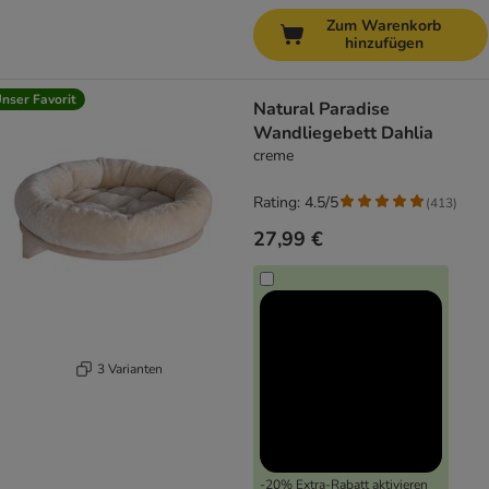
Zum Warenkorb
hinzufügen
nser Favorit
Natural Paradise
Wandliegebett Dahlia
creme
Rating: 4.5/5
(
413
)
27,99 €
3 Varianten
-20% Extra-Rabatt aktivieren