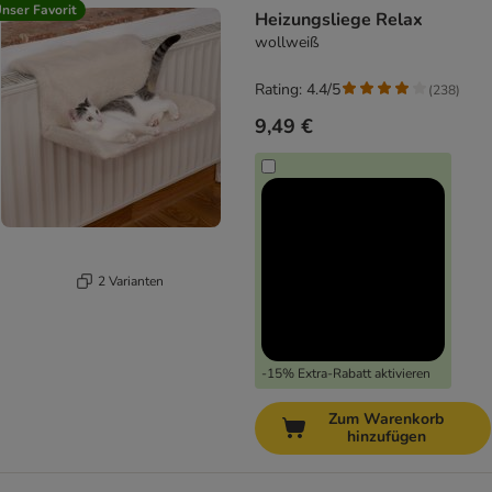
nser Favorit
Heizungsliege Relax
wollweiß
Rating: 4.4/5
(
238
)
9,49 €
2 Varianten
-15% Extra-Rabatt aktivieren
Zum Warenkorb
hinzufügen