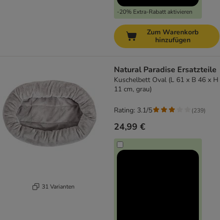
-20% Extra-Rabatt aktivieren
Zum Warenkorb
hinzufügen
Natural Paradise Ersatzteile
Kuschelbett Oval (L 61 x B 46 x H
11 cm, grau)
Rating: 3.1/5
(
239
)
24,99 €
31 Varianten