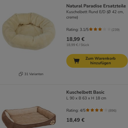
Natural Paradise Ersatzteile
Kuschelbett Rund E/D (Ø 42 cm,
creme)
Rating: 3.1/5
(
239
)
18,99 €
18,99 € / Stück
Zum Warenkorb
hinzufügen
31 Varianten
Kuschelbett Basic
L 90 x B 63 x H 18 cm
Rating: 4/5
(
896
)
18,49 €