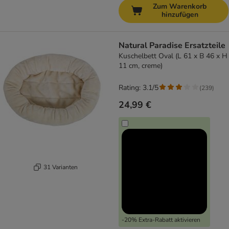
Zum Warenkorb
hinzufügen
Natural Paradise Ersatzteile
Kuschelbett Oval (L 61 x B 46 x H
11 cm, creme)
Rating: 3.1/5
(
239
)
24,99 €
31 Varianten
-20% Extra-Rabatt aktivieren