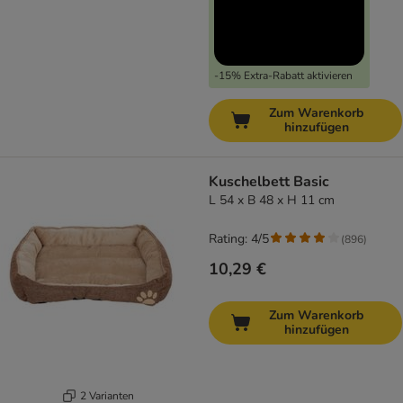
-15% Extra-Rabatt aktivieren
Zum Warenkorb
hinzufügen
Kuschelbett Basic
L 54 x B 48 x H 11 cm
Rating: 4/5
(
896
)
10,29 €
Zum Warenkorb
hinzufügen
2 Varianten