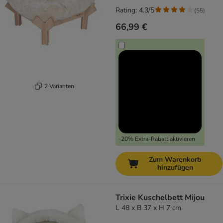
Rating: 4.3/5
(
55
)
66,99 €
2 Varianten
-20% Extra-Rabatt aktivieren
Zum Warenkorb
hinzufügen
Trixie Kuschelbett Mijou
L 48 x B 37 x H 7 cm