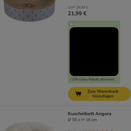
UVP
29,99 €
21,99 €
-15% Extra-Rabatt aktivieren
Zum Warenkorb
hinzufügen
Kuschelbett Angora
Ø 55 x H 16 cm