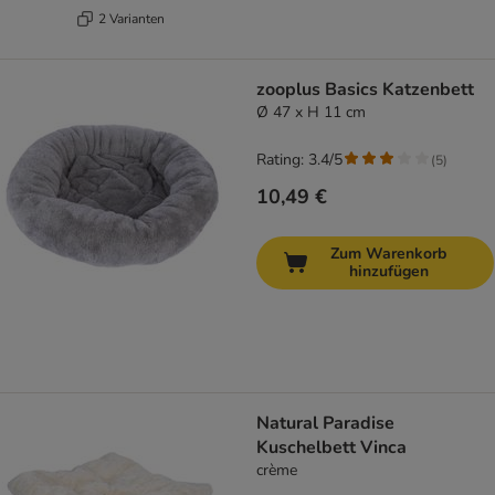
2 Varianten
zooplus Basics Katzenbett
Ø 47 x H 11 cm
Rating: 3.4/5
(
5
)
10,49 €
Zum Warenkorb
hinzufügen
Natural Paradise
Kuschelbett Vinca
crème