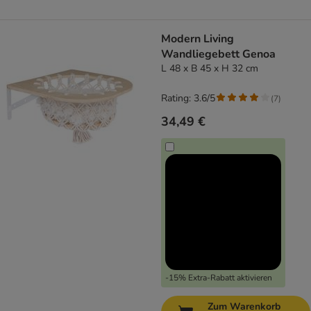
Modern Living
Wandliegebett Genoa
L 48 x B 45 x H 32 cm
Rating: 3.6/5
(
7
)
34,49 €
-15% Extra-Rabatt aktivieren
Zum Warenkorb