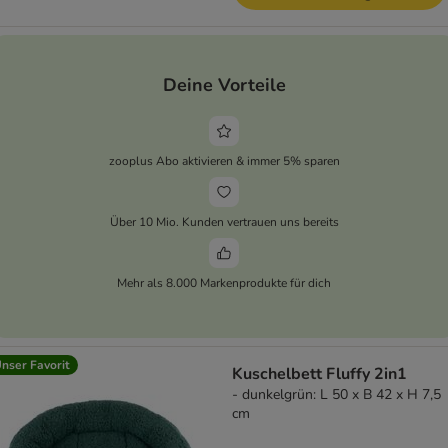
Deine Vorteile
zooplus Abo aktivieren & immer 5% sparen
Über 10 Mio. Kunden vertrauen uns bereits
Mehr als 8.000 Markenprodukte für dich
nser Favorit
Kuschelbett Fluffy 2in1
- dunkelgrün: L 50 x B 42 x H 7,5
cm