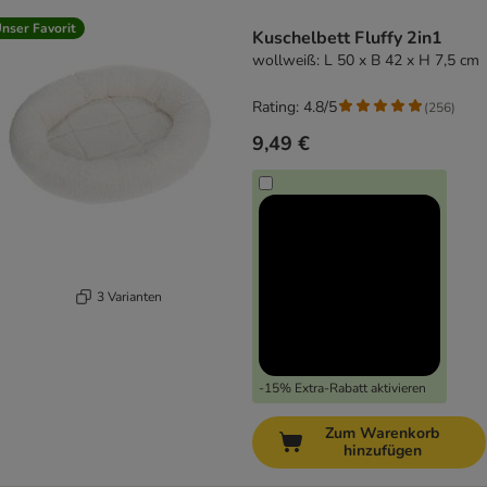
product items have been changed
nser Favorit
Kuschelbett Fluffy 2in1
wollweiß: L 50 x B 42 x H 7,5 cm
Rating: 4.8/5
(
256
)
9,49 €
3 Varianten
-15% Extra-Rabatt aktivieren
Zum Warenkorb
hinzufügen