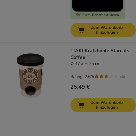
-15% Extra-Rabatt aktivieren
Zum Warenkorb
hinzufügen
TIAKI Kratzhöhle Starcats
Coffee
Ø 47 x H 75 cm
Rating: 2.6/5
(
46
)
25,49 €
Zum Warenkorb
hinzufügen