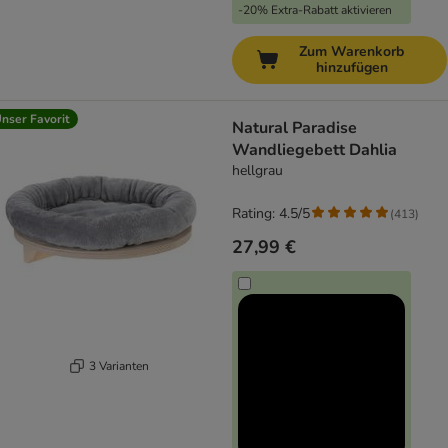
-20% Extra-Rabatt aktivieren
Zum Warenkorb
hinzufügen
nser Favorit
Natural Paradise
Wandliegebett Dahlia
hellgrau
Rating: 4.5/5
(
413
)
27,99 €
3 Varianten