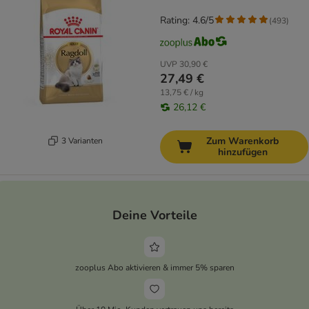
Rating: 4.6/5
(
493
)
UVP
30,90 €
27,49 €
13,75 € / kg
26,12 €
Zum Warenkorb
3 Varianten
hinzufügen
Deine Vorteile
zooplus Abo aktivieren & immer 5% sparen