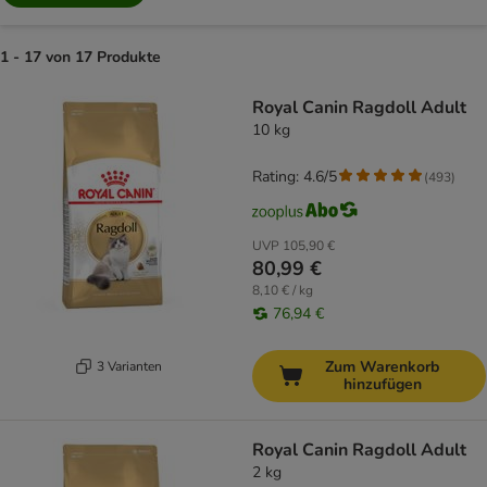
1 - 17 von 17 Produkte
product items have been changed
Royal Canin Ragdoll Adult
10 kg
Rating: 4.6/5
(
493
)
UVP
105,90 €
80,99 €
8,10 € / kg
76,94 €
Zum Warenkorb
3 Varianten
hinzufügen
Royal Canin Ragdoll Adult
2 kg