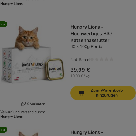
Hungry Lions
Neu
Hungry Lions -
Hochwertiges BIO
Katzennassfutter
40 x 100g Portion
Not Rated
39,99 €
10,00 € / kg
Zum Warenkorb
hinzufügen
9 Varianten
Verkauf und Versand durch:
Hungry Lions
Neu
Hungry Lions -