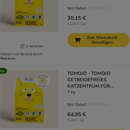
Not Rated
30,15 €
12,06 € / kg
Zum Warenkorb
hinzufügen
2 Varianten
Verkauf und Versand durch:
Nutricroc
Neu
TOMOJO - TOMOJO
GETREIDEFREIES
KATZENTRUM FÜR
ERWACHSENE KATZEN
7 kg
Not Rated
64,95 €
9,28 € / kg