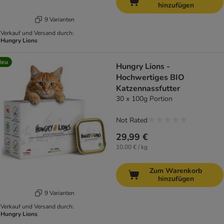
hinzufügen
9 Varianten
Verkauf und Versand durch:
Hungry Lions
Neu
Hungry Lions -
Hochwertiges BIO
Katzennassfutter
30 x 100g Portion
Not Rated
29,99 €
10,00 € / kg
Zum Warenkorb
hinzufügen
9 Varianten
Verkauf und Versand durch:
Hungry Lions