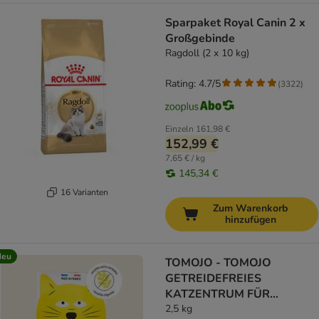
Sparpaket Royal Canin 2 x
Großgebinde
Ragdoll (2 x 10 kg)
Rating: 4.7/5
(
3322
)
Einzeln
161,98 €
152,99 €
7,65 € / kg
145,34 €
16 Varianten
Zum Warenkorb
hinzufügen
Neu
TOMOJO - TOMOJO
GETREIDEFREIES
KATZENTRUM FÜR
ERWACHSENE KATZEN
2,5 kg