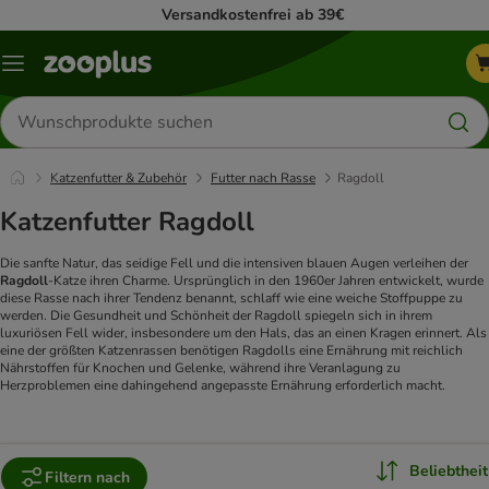
Versandkostenfrei ab 39€
Menü
Produkte
suchen
Katzenfutter & Zubehör
Futter nach Rasse
Ragdoll
Katzenfutter Ragdoll
Die sanfte Natur, das seidige Fell und die intensiven blauen Augen verleihen der
Ragdoll
-Katze ihren Charme. Ursprünglich in den 1960er Jahren entwickelt, wurde
diese Rasse nach ihrer Tendenz benannt, schlaff wie eine weiche Stoffpuppe zu
werden. Die Gesundheit und Schönheit der Ragdoll spiegeln sich in ihrem
luxuriösen Fell wider, insbesondere um den Hals, das an einen Kragen erinnert. Als
eine der größten Katzenrassen benötigen Ragdolls eine Ernährung mit reichlich
Nährstoffen für Knochen und Gelenke, während ihre Veranlagung zu
Herzproblemen eine dahingehend angepasste Ernährung erforderlich macht.
Beliebtheit
Filtern nach