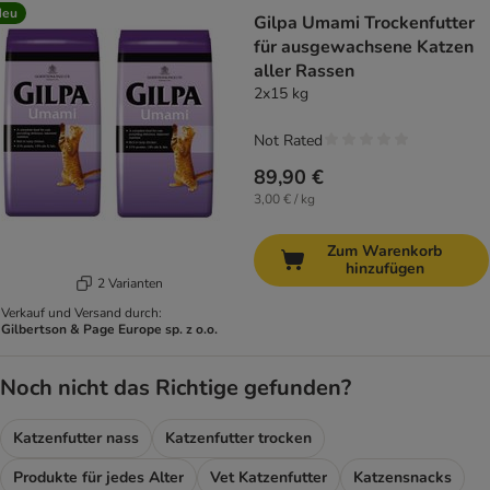
Neu
Gilpa Umami Trockenfutter
für ausgewachsene Katzen
aller Rassen
2x15 kg
Not Rated
89,90 €
3,00 € / kg
Zum Warenkorb
hinzufügen
2 Varianten
Verkauf und Versand durch:
Gilbertson & Page Europe sp. z o.o.
Noch nicht das Richtige gefunden?
Katzenfutter nass
Katzenfutter trocken
Produkte für jedes Alter
Vet Katzenfutter
Katzensnacks