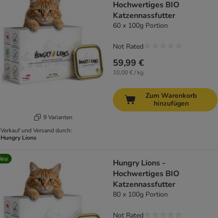
Hochwertiges BIO
Katzennassfutter
60 x 100g Portion
Not Rated
59,99 €
10,00 € / kg
Zum Warenkorb
hinzufügen
9 Varianten
Verkauf und Versand durch:
Hungry Lions
Neu
Hungry Lions -
Hochwertiges BIO
Katzennassfutter
80 x 100g Portion
Not Rated