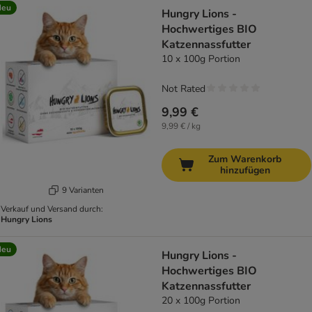
Neu
Hungry Lions -
Hochwertiges BIO
Katzennassfutter
10 x 100g Portion
Not Rated
9,99 €
9,99 € / kg
Zum Warenkorb
hinzufügen
9 Varianten
Verkauf und Versand durch:
Hungry Lions
Neu
Hungry Lions -
Hochwertiges BIO
Katzennassfutter
20 x 100g Portion