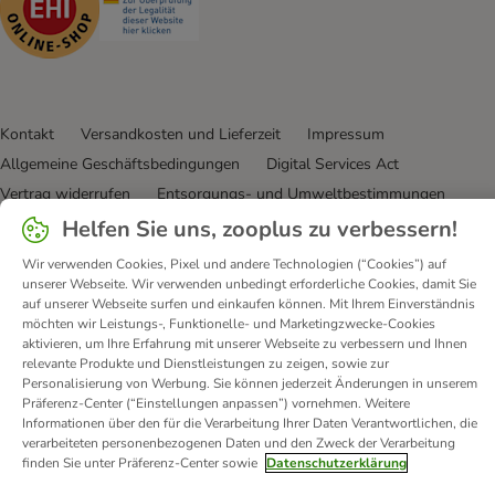
Kontakt
Versandkosten und Lieferzeit
Impressum
Allgemeine Geschäftsbedingungen
Digital Services Act
Vertrag widerrufen
Entsorgungs- und Umweltbestimmungen
Zahlungsarten
Über uns
Partnerprogramme
Karriere
Helfen Sie uns, zooplus zu verbessern!
Corporate Website
Datenschutz
Erklärung zur Barrierefreiheit
Wir verwenden Cookies, Pixel und andere Technologien (“Cookies”) auf
unserer Webseite. Wir verwenden unbedingt erforderliche Cookies, damit Sie
© zooplus SE
2026
auf unserer Webseite surfen und einkaufen können. Mit Ihrem Einverständnis
möchten wir Leistungs-, Funktionelle- und Marketingzwecke-Cookies
aktivieren, um Ihre Erfahrung mit unserer Webseite zu verbessern und Ihnen
relevante Produkte und Dienstleistungen zu zeigen, sowie zur
Personalisierung von Werbung. Sie können jederzeit Änderungen in unserem
Präferenz-Center (“Einstellungen anpassen”) vornehmen. Weitere
Informationen über den für die Verarbeitung Ihrer Daten Verantwortlichen, die
verarbeiteten personenbezogenen Daten und den Zweck der Verarbeitung
finden Sie unter Präferenz-Center sowie
Datenschutzerklärung