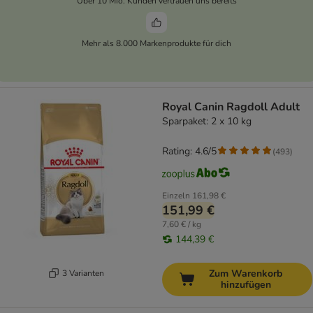
Über 10 Mio. Kunden vertrauen uns bereits
Mehr als 8.000 Markenprodukte für dich
Royal Canin Ragdoll Adult
Sparpaket: 2 x 10 kg
Rating: 4.6/5
(
493
)
Einzeln
161,98 €
151,99 €
7,60 € / kg
144,39 €
Zum Warenkorb
3 Varianten
hinzufügen