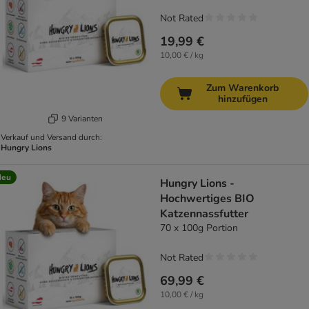
Not Rated
19,99 €
10,00 € / kg
Zum Warenkorb
hinzufügen
9 Varianten
Verkauf und Versand durch:
Hungry Lions
Neu
Hungry Lions -
Hochwertiges BIO
Katzennassfutter
70 x 100g Portion
Not Rated
69,99 €
10,00 € / kg