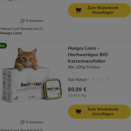
Zum Warenkorb
hinzufügen
9 Varianten
Verkauf und Versand durch:
Hungry Lions
Neu
Hungry Lions -
Hochwertiges BIO
Katzennassfutter
90x 100g Portion
Not Rated
89,99 €
10,00 € / kg
Zum Warenkorb
hinzufügen
9 Varianten
Verkauf und Versand durch: