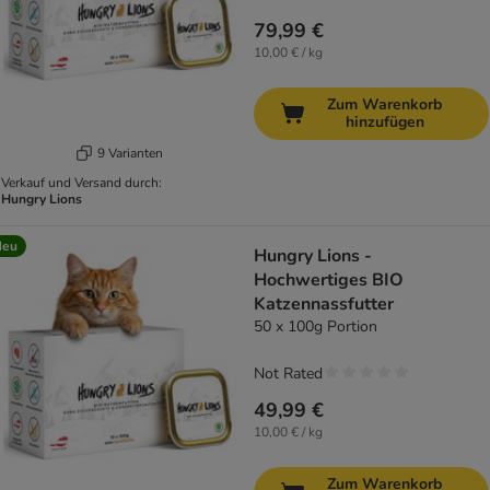
79,99 €
10,00 € / kg
Zum Warenkorb
hinzufügen
9 Varianten
Verkauf und Versand durch:
Hungry Lions
Neu
Hungry Lions -
Hochwertiges BIO
Katzennassfutter
50 x 100g Portion
Not Rated
49,99 €
10,00 € / kg
Zum Warenkorb