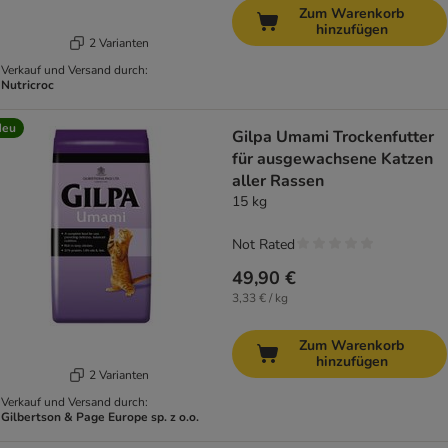
Zum Warenkorb
hinzufügen
2 Varianten
Verkauf und Versand durch:
Nutricroc
Neu
Gilpa Umami Trockenfutter
für ausgewachsene Katzen
aller Rassen
15 kg
Not Rated
49,90 €
3,33 € / kg
Zum Warenkorb
hinzufügen
2 Varianten
Verkauf und Versand durch:
Gilbertson & Page Europe sp. z o.o.