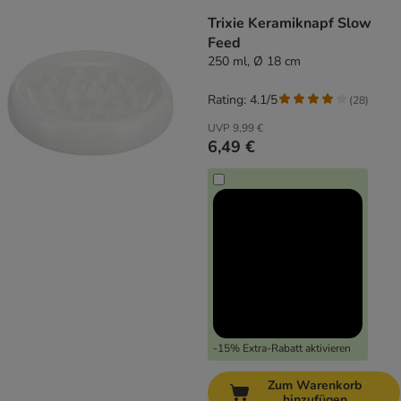
Trixie Keramiknapf Slow
Feed
250 ml, Ø 18 cm
Rating: 4.1/5
(
28
)
UVP
9,99 €
6,49 €
-15% Extra-Rabatt aktivieren
Zum Warenkorb
hinzufügen