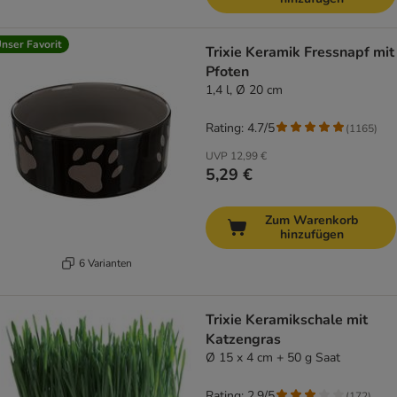
nser Favorit
Trixie Keramik Fressnapf mit
Pfoten
1,4 l, Ø 20 cm
Rating: 4.7/5
(
1165
)
UVP
12,99 €
5,29 €
Zum Warenkorb
hinzufügen
6 Varianten
Trixie Keramikschale mit
Katzengras
Ø 15 x 4 cm + 50 g Saat
Rating: 2.9/5
(
172
)