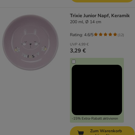
Trixie Junior Napf, Keramik
200 ml, Ø 14 cm
Rating: 4.6/5
(
12
)
UVP
4,99 €
3,29 €
-15% Extra-Rabatt aktivieren
Zum Warenkorb