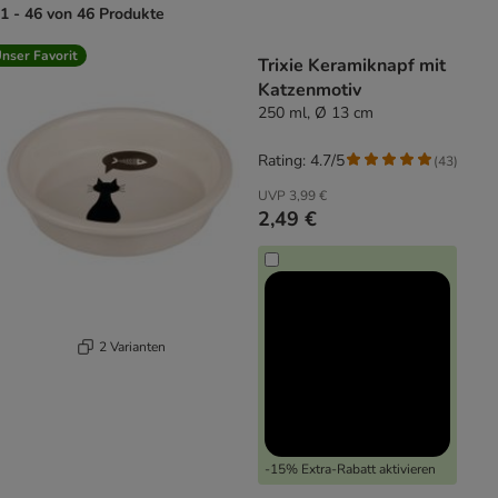
1 - 46 von 46 Produkte
product items have been changed
nser Favorit
Trixie Keramiknapf mit
Katzenmotiv
250 ml, Ø 13 cm
Rating: 4.7/5
(
43
)
UVP
3,99 €
2,49 €
2 Varianten
-15% Extra-Rabatt aktivieren