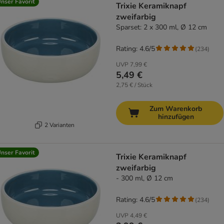
nser Favorit
Trixie Keramiknapf
zweifarbig
Sparset: 2 x 300 ml, Ø 12 cm
Rating: 4.6/5
(
234
)
UVP
7,99 €
5,49 €
2,75 € / Stück
Zum Warenkorb
hinzufügen
2 Varianten
nser Favorit
Trixie Keramiknapf
zweifarbig
- 300 ml, Ø 12 cm
Rating: 4.6/5
(
234
)
UVP
4,49 €