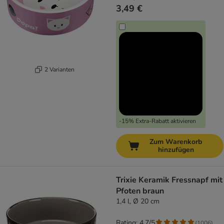
3,49 €
2 Varianten
-15% Extra-Rabatt aktivieren
Zum Warenkorb
hinzufügen
Trixie Keramik Fressnapf mit
Pfoten braun
1,4 l, Ø 20 cm
Rating: 4.7/5
(
1006
)