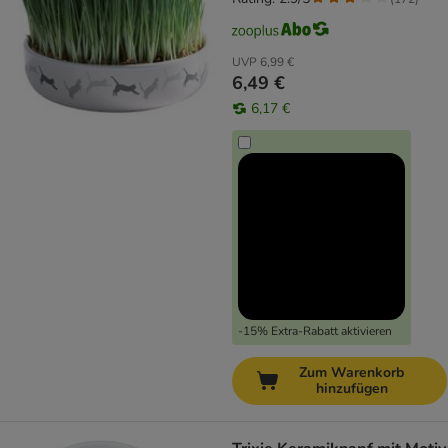
UVP
6,99 €
6,49 €
6,17 €
-15% Extra-Rabatt aktivieren
Zum Warenkorb
hinzufügen