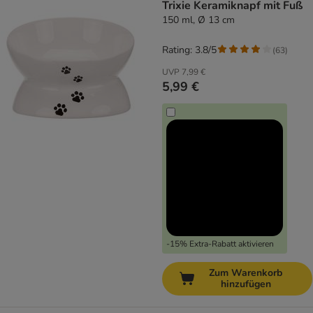
Trixie Keramiknapf mit Fuß
150 ml, Ø 13 cm
Rating: 3.8/5
(
63
)
UVP
7,99 €
5,99 €
-15% Extra-Rabatt aktivieren
Zum Warenkorb
hinzufügen