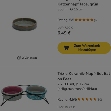
Katzennapf Jace, grün
350 ml, Ø 15 cm
Rating: 5/5
(
6
)
UVP
7,99 €
6,49 €
Zum Warenkorb
hinzufügen
2 Varianten
Trixie Keramik-Napf-Set Eat
on Feet
2 x 300 ml, Ø 12 cm
(hellgrau/altrosa/hellblau)
Rating: 4.5/5
(
30
)
UVP
15,99 €