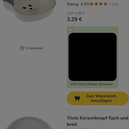
Rating: 4.3/5
(
32
)
UVP
4,99 €
3,29 €
2 Varianten
-15% Extra-Rabatt aktivieren
Zum Warenkorb
hinzufügen
Trixie Keramiknapf flach und
breit