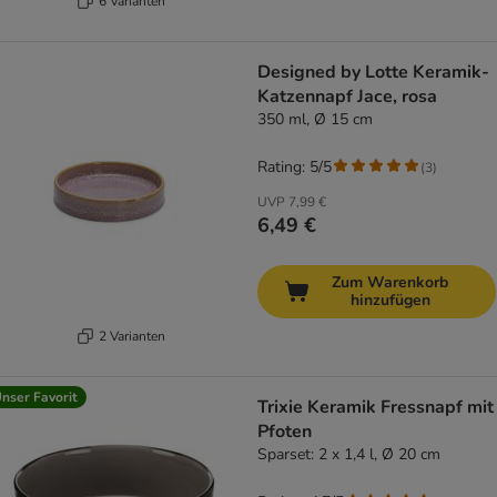
6 Varianten
Designed by Lotte Keramik-
Katzennapf Jace, rosa
350 ml, Ø 15 cm
Rating: 5/5
(
3
)
UVP
7,99 €
6,49 €
Zum Warenkorb
hinzufügen
2 Varianten
nser Favorit
Trixie Keramik Fressnapf mit
Pfoten
Sparset: 2 x 1,4 l, Ø 20 cm