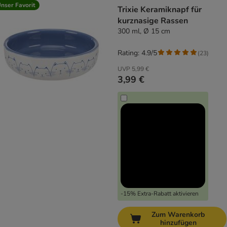
nser Favorit
Trixie Keramiknapf für
kurznasige Rassen
300 ml, Ø 15 cm
Rating: 4.9/5
(
23
)
UVP
5,99 €
3,99 €
-15% Extra-Rabatt aktivieren
Zum Warenkorb
hinzufügen