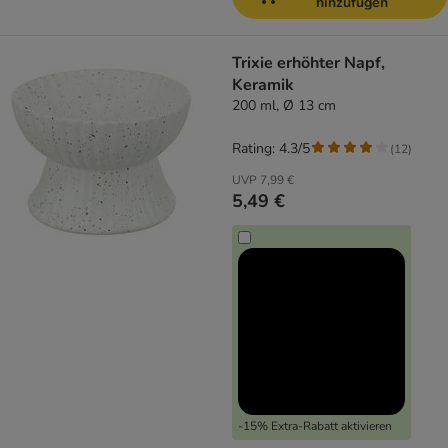
hinzufügen
Trixie erhöhter Napf,
Keramik
200 ml, Ø 13 cm
Rating: 4.3/5
(
12
)
UVP
7,99 €
5,49 €
-15% Extra-Rabatt aktivieren