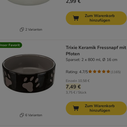
2,99 €
Zum Warenkorb
hinzufügen
2 Varianten
nser Favorit
Trixie Keramik Fressnapf mit
Pfoten
Sparset: 2 x 800 ml, Ø 16 cm
Rating: 4.7/5
(
1165
)
Einzeln
10,58 €
7,49 €
3,75 € / Stück
Zum Warenkorb
hinzufügen
6 Varianten