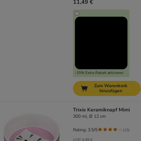
11,49 €
-15% Extra-Rabatt aktivieren
Zum Warenkorb
hinzufügen
Trixie Keramiknapf Mimi
300 ml, Ø 12 cm
Rating: 3.5/5
(
15
)
UVP
4,99 €