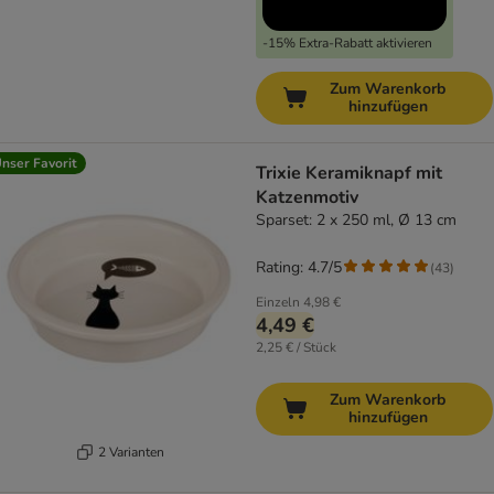
-15% Extra-Rabatt aktivieren
Zum Warenkorb
hinzufügen
nser Favorit
Trixie Keramiknapf mit
Katzenmotiv
Sparset: 2 x 250 ml, Ø 13 cm
Rating: 4.7/5
(
43
)
Einzeln
4,98 €
4,49 €
2,25 € / Stück
Zum Warenkorb
hinzufügen
2 Varianten