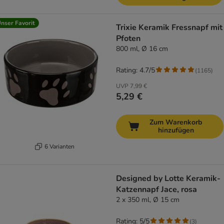
nser Favorit
Trixie Keramik Fressnapf mit
Pfoten
800 ml, Ø 16 cm
Rating: 4.7/5
(
1165
)
UVP
7,99 €
5,29 €
Zum Warenkorb
hinzufügen
6 Varianten
Designed by Lotte Keramik-
Katzennapf Jace, rosa
2 x 350 ml, Ø 15 cm
Rating: 5/5
(
3
)