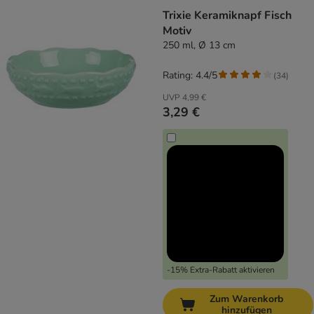
Trixie Keramiknapf Fisch
Motiv
250 ml, Ø 13 cm
Rating: 4.4/5
(
34
)
UVP
4,99 €
3,29 €
-15% Extra-Rabatt aktivieren
Zum Warenkorb
hinzufügen