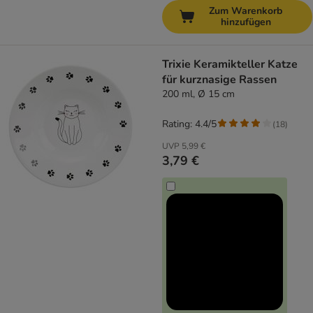
Zum Warenkorb
hinzufügen
Trixie Keramikteller Katze
für kurznasige Rassen
200 ml, Ø 15 cm
Rating: 4.4/5
(
18
)
UVP
5,99 €
3,79 €