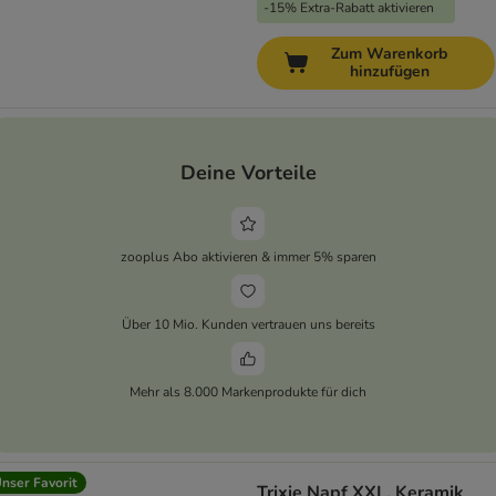
-15% Extra-Rabatt aktivieren
Zum Warenkorb
hinzufügen
Deine Vorteile
zooplus Abo aktivieren & immer 5% sparen
Über 10 Mio. Kunden vertrauen uns bereits
Mehr als 8.000 Markenprodukte für dich
nser Favorit
Trixie Napf XXL, Keramik