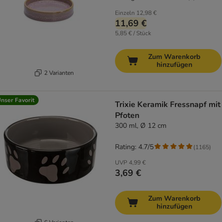
Einzeln
12,98 €
11,69 €
5,85 € / Stück
Zum Warenkorb
hinzufügen
2 Varianten
nser Favorit
Trixie Keramik Fressnapf mit
Pfoten
300 ml, Ø 12 cm
Rating: 4.7/5
(
1165
)
UVP
4,99 €
3,69 €
Zum Warenkorb
hinzufügen