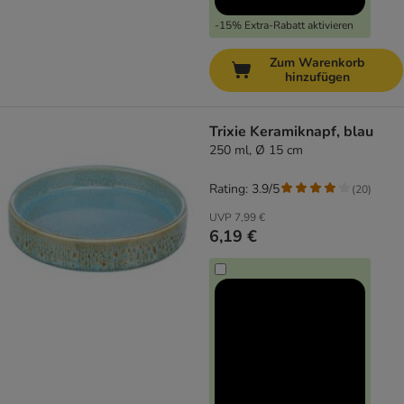
-15% Extra-Rabatt aktivieren
Zum Warenkorb
hinzufügen
Trixie Keramiknapf, blau
250 ml, Ø 15 cm
Rating: 3.9/5
(
20
)
UVP
7,99 €
6,19 €