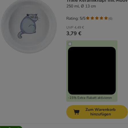
Trixie Keramiknapf mit Motiv
250 ml, Ø 13 cm
Rating: 5/5
(
6
)
UVP
4,49 €
3,79 €
-15% Extra-Rabatt aktivieren
Zum Warenkorb
hinzufügen