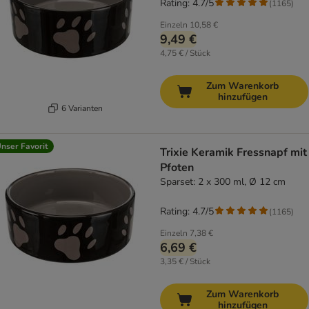
Rating: 4.7/5
(
1165
)
Einzeln
10,58 €
9,49 €
4,75 € / Stück
Zum Warenkorb
hinzufügen
6 Varianten
nser Favorit
Trixie Keramik Fressnapf mit
Pfoten
Sparset: 2 x 300 ml, Ø 12 cm
Rating: 4.7/5
(
1165
)
Einzeln
7,38 €
6,69 €
3,35 € / Stück
Zum Warenkorb
hinzufügen