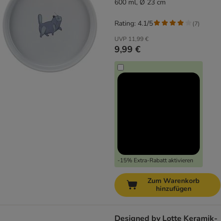
600 ml, Ø 23 cm
Rating: 4.1/5
(
7
)
UVP
11,99 €
9,99 €
-15% Extra-Rabatt aktivieren
Zum Warenkorb
hinzufügen
Designed by Lotte Keramik-