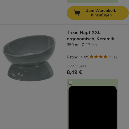
Zum Warenkorb
hinzufügen
Trixie Napf XXL
ergonomisch, Keramik
350 ml, Ø 17 cm
Rating: 4.4/5
(
19
)
UVP
11,99 €
8,49 €