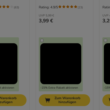
Rating: 4.9/5
Ratin
(
63
)
(
23
)
UVP
5,99 €
UVP
3,99 €
3,2
 aktivieren
-15% Extra-Rabatt aktivieren
-15%
Warenkorb
Zum Warenkorb
nzufügen
hinzufügen