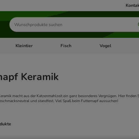
Kontak
Produkte
suchen
Kleintier
Fisch
Vogel
utter & Zubehör
Kategorie-Menü öffnen: Hundefutter & Zubehör
Kategorie-Menü öffnen: Kleintier
Kategorie-Menü öffnen
Ka
napf Keramik
eramik macht aus der Katzenmahlzeit ein ganz besonderes Vergnügen. Hier finden Si
geschmacksneutral und standfest. Viel Spaß beim Futternapf aussuchen!
odukte
ve been changed