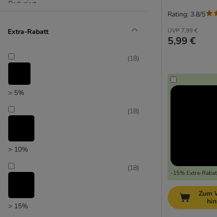
Reduziert
Rating: 3.8/5
(
12
)
UVP
7,99 €
Extra-Rabatt
5,99 €
(
18
)
Unser Favorit
> 5%
(
18
)
> 10%
(
18
)
-15% Extra-Rabatt
Zum 
hi
> 15%