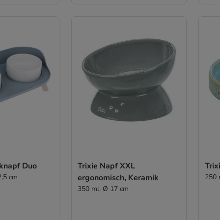
knapf Duo
Trixie Napf XXL
Trix
2,5 cm
ergonomisch, Keramik
250 
350 ml, Ø 17 cm