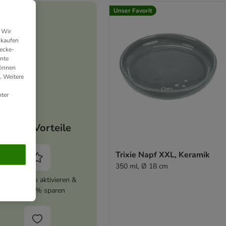
Unser Favorit
 Wir
nkaufen
ecke-
ante
können
. Weitere
ter
Deine Vorteile
Trixie Napf XXL, Keramik
350 ml, Ø 18 cm
zooplus Abo aktivieren &
immer 5% sparen