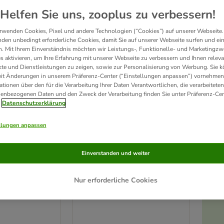
Helfen Sie uns, zooplus zu verbessern!
rwenden Cookies, Pixel und andere Technologien (“Cookies”) auf unserer Webseite.
den unbedingt erforderliche Cookies, damit Sie auf unserer Webseite surfen und ei
. Mit Ihrem Einverständnis möchten wir Leistungs-, Funktionelle- und Marketingzw
s aktivieren, um Ihre Erfahrung mit unserer Webseite zu verbessern und Ihnen relev
te und Dienstleistungen zu zeigen, sowie zur Personalisierung von Werbung. Sie 
eit Änderungen in unserem Präferenz-Center (“Einstellungen anpassen”) vornehmen
ationen über den für die Verarbeitung Ihrer Daten Verantwortlichen, die verarbeiteten
enbezogenen Daten und den Zweck der Verarbeitung finden Sie unter Präferenz-Cen
Datenschutzerklärung
llungen anpassen
Trixie Keramikteller Katze
knapf mit
Einverstanden und weiter
für kurznasige Rassen
200 ml, Ø 15 cm
m
Nur erforderliche Cookies