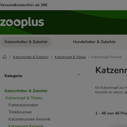
Versandkostenfrei ab 39€
Katzenfutter & Zubehör
Hundefutter & Zubehör
Kategorie-Menü öffnen: Katzenf
Katzenfutter & Zubehör
Katzennapf & Tränke
Katzennapf Keramik
Katzen
Kategorie
Ein Katzennapf aus K
Katzenfutter & Zubehör
Keramik ist robust, 
Katzennapf & Tränke
Futterautomaten
Trinkbrunnen
1 - 46 von 46 Pr
Katzenbrunnen Keramik
Katzennapf Keramik
product items ha