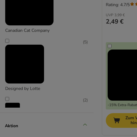
Rating: 4.7/5
UVP
3,99 €
2,49 €
Canadian Cat Company
(
5
)
Designed by Lotte
(
2
)
-15% Extra-Rabatt
Zum 
Karlie
hi
Aktion
(
2
)