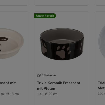
Unser Favorit
6 Varianten
Trix
knapf mit
Trixie Keramik Fressnapf
Mot
mit Pfoten
250 
0 ml, Ø 13 cm
1,4 l, Ø 20 cm