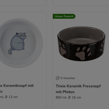
Unser Favorit
6 Varianten
ie Keramiknapf mit
Trixie Keramik Fressnapf
iv
mit Pfoten
ml, Ø 13 cm
800 ml, Ø 16 cm