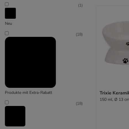
(
1
)
TIAKI
Neu
(
34
)
(
18
)
Trixie
(
1
)
Zoomtopia
Produkte mit Extra-Rabatt
Trixie Kerami
150 ml, Ø 13 c
(
18
)