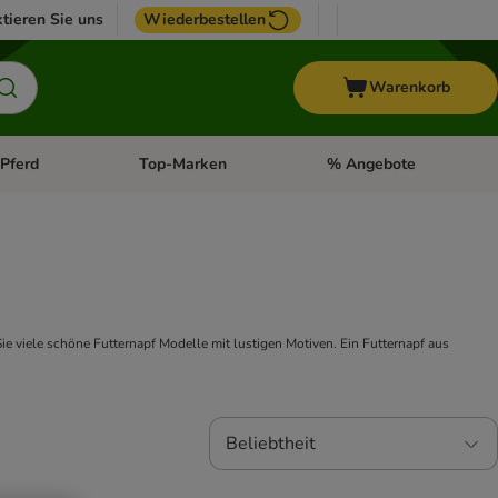
tieren Sie uns
Wiederbestellen
Warenkorb
Pferd
Top-Marken
% Angebote
: Fisch
tegorie-Menü öffnen: Vogel
Kategorie-Menü öffnen: Pferd
Kategorie-Menü öffnen: T
e viele schöne Futternapf Modelle mit lustigen Motiven. Ein Futternapf aus
Beliebtheit