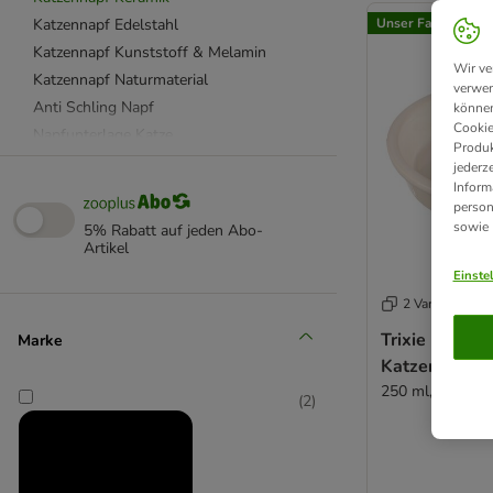
Katzennapf Edelstahl
Unser Favorit
Katzennapf Kunststoff & Melamin
Wir ve
Katzennapf Naturmaterial
verwen
Anti Schling Napf
können
Cookie
Napfunterlage Katze
Produk
Dosendeckel & Löffel
jederz
Inform
Katzenfutter Aufbewahrung
person
beeztees
sowie
5% Rabatt auf jeden Abo-
Catit
Artikel
Designed by Lotte
Einste
SureFeed
2 Varianten
Tiaki
Trixie Kerami
Marke
Trixie
Katzenmotiv
250 ml, Ø 13 c
(
2
)