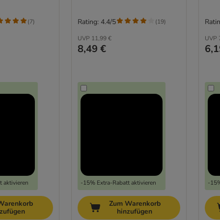
Rating: 4.4/5
Ratin
(
7
)
(
19
)
UVP
11,99 €
UVP
8,49 €
6,1
 aktivieren
-15% Extra-Rabatt aktivieren
-15%
Warenkorb
Zum Warenkorb
nzufügen
hinzufügen