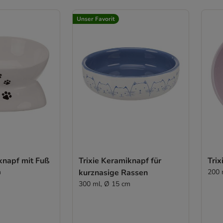
Unser Favorit
knapf mit Fuß
Trixie Keramiknapf für
Trix
m
kurznasige Rassen
200 
300 ml, Ø 15 cm