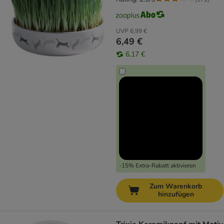
UVP
6,99 €
6,49 €
6,17 €
-15% Extra-Rabatt aktivieren
Zum Warenkorb
hinzufügen