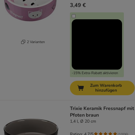
3,49 €
2 Varianten
-15% Extra-Rabatt aktivieren
Zum Warenkorb
hinzufügen
Trixie Keramik Fressnapf mit
Pfoten braun
1,4 l, Ø 20 cm
Rating: 4.7/5
(
1006
)