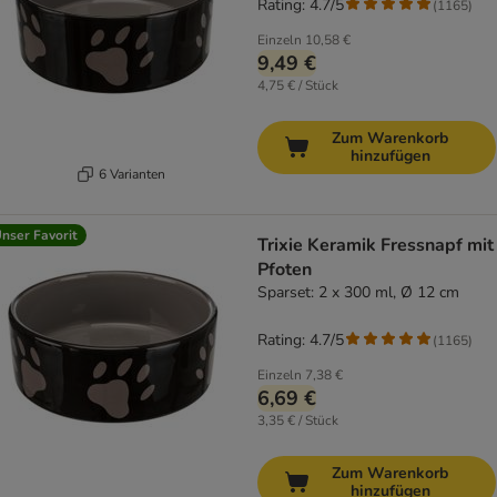
Rating: 4.7/5
(
1165
)
Einzeln
10,58 €
9,49 €
4,75 € / Stück
Zum Warenkorb
hinzufügen
6 Varianten
nser Favorit
Trixie Keramik Fressnapf mit
Pfoten
Sparset: 2 x 300 ml, Ø 12 cm
Rating: 4.7/5
(
1165
)
Einzeln
7,38 €
6,69 €
3,35 € / Stück
Zum Warenkorb
hinzufügen