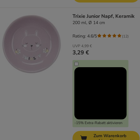
Trixie Junior Napf, Keramik
200 ml, Ø 14 cm
Rating: 4.6/5
(
12
)
UVP
4,99 €
3,29 €
-15% Extra-Rabatt aktivieren
Zum Warenkorb