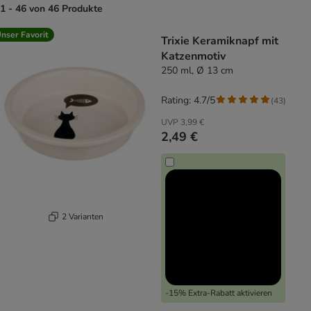
1 - 46 von 46 Produkte
product items have been changed
nser Favorit
Trixie Keramiknapf mit
Katzenmotiv
250 ml, Ø 13 cm
Rating: 4.7/5
(
43
)
UVP
3,99 €
2,49 €
2 Varianten
-15% Extra-Rabatt aktivieren