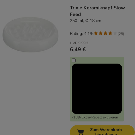
Trixie Keramiknapf Slow
Feed
250 ml, Ø 18 cm
Rating: 4.1/5
(
28
)
UVP
9,99 €
6,49 €
-15% Extra-Rabatt aktivieren
Zum Warenkorb
hinzufügen