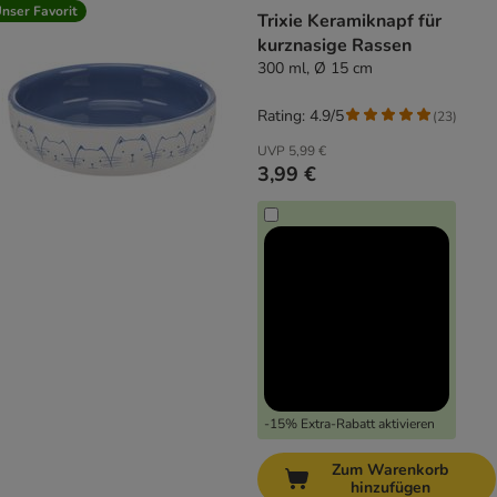
nser Favorit
Trixie Keramiknapf für
kurznasige Rassen
300 ml, Ø 15 cm
Rating: 4.9/5
(
23
)
UVP
5,99 €
3,99 €
-15% Extra-Rabatt aktivieren
Zum Warenkorb
hinzufügen