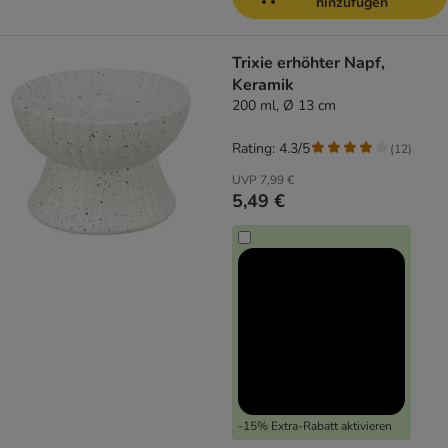
hinzufügen
Trixie erhöhter Napf,
Keramik
200 ml, Ø 13 cm
Rating: 4.3/5
(
12
)
UVP
7,99 €
5,49 €
-15% Extra-Rabatt aktivieren