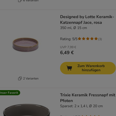
6 Varianten
Designed by Lotte Keramik-
Katzennapf Jace, rosa
350 ml, Ø 15 cm
Rating: 5/5
(
3
)
UVP
7,99 €
6,49 €
Zum Warenkorb
hinzufügen
2 Varianten
nser Favorit
Trixie Keramik Fressnapf mit
Pfoten
Sparset: 2 x 1,4 l, Ø 20 cm