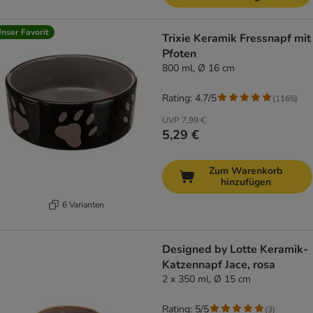
nser Favorit
Trixie Keramik Fressnapf mit
Pfoten
800 ml, Ø 16 cm
Rating: 4.7/5
(
1165
)
UVP
7,99 €
5,29 €
Zum Warenkorb
hinzufügen
6 Varianten
Designed by Lotte Keramik-
Katzennapf Jace, rosa
2 x 350 ml, Ø 15 cm
Rating: 5/5
(
3
)