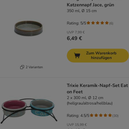
Katzennapf Jace, grün
350 ml, Ø 15 cm
Rating: 5/5
(
6
)
UVP
7,99 €
6,49 €
Zum Warenkorb
hinzufügen
2 Varianten
Trixie Keramik-Napf-Set Eat
on Feet
2 x 300 ml, Ø 12 cm
(hellgrau/altrosa/hellblau)
Rating: 4.5/5
(
30
)
UVP
15,99 €