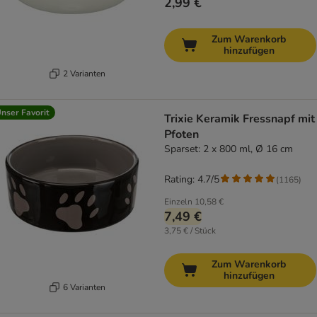
2,99 €
Zum Warenkorb
hinzufügen
2 Varianten
nser Favorit
Trixie Keramik Fressnapf mit
Pfoten
Sparset: 2 x 800 ml, Ø 16 cm
Rating: 4.7/5
(
1165
)
Einzeln
10,58 €
7,49 €
3,75 € / Stück
Zum Warenkorb
hinzufügen
6 Varianten