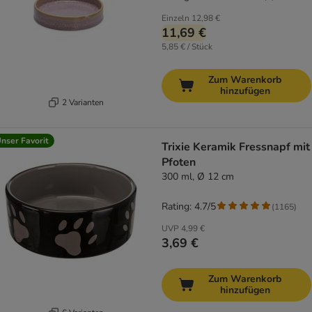
Einzeln
12,98 €
11,69 €
5,85 € / Stück
Zum Warenkorb
hinzufügen
2 Varianten
nser Favorit
Trixie Keramik Fressnapf mit
Pfoten
300 ml, Ø 12 cm
Rating: 4.7/5
(
1165
)
UVP
4,99 €
3,69 €
Zum Warenkorb
hinzufügen