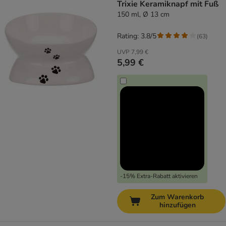
Trixie Keramiknapf mit Fuß
150 ml, Ø 13 cm
Rating: 3.8/5
(
63
)
UVP
7,99 €
5,99 €
-15% Extra-Rabatt aktivieren
Zum Warenkorb
hinzufügen