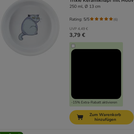
Trixie Keramiknapf mit Motiv
250 ml, Ø 13 cm
Rating: 5/5
(
6
)
UVP
4,49 €
3,79 €
-15% Extra-Rabatt aktivieren
Zum Warenkorb
hinzufügen