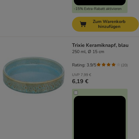
-15% Extra-Rabatt aktivieren
Zum Warenkorb
hinzufügen
Trixie Keramiknapf, blau
250 ml, Ø 15 cm
Rating: 3.9/5
(
20
)
UVP
7,99 €
6,19 €