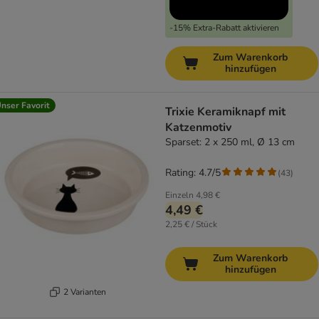
-15% Extra-Rabatt aktivieren
Zum Warenkorb
hinzufügen
nser Favorit
Trixie Keramiknapf mit
Katzenmotiv
Sparset: 2 x 250 ml, Ø 13 cm
Rating: 4.7/5
(
43
)
Einzeln
4,98 €
4,49 €
2,25 € / Stück
Zum Warenkorb
hinzufügen
2 Varianten