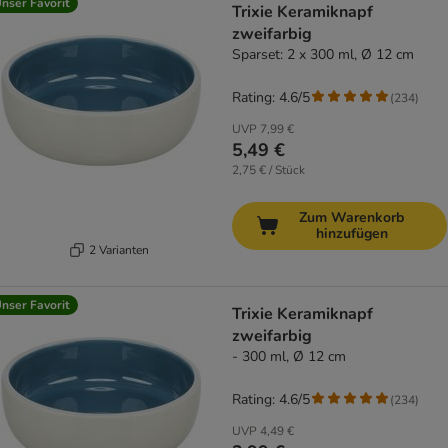
nser Favorit
Trixie Keramiknapf
zweifarbig
Sparset: 2 x 300 ml, Ø 12 cm
Rating: 4.6/5
(
234
)
UVP
7,99 €
5,49 €
2,75 € / Stück
Zum Warenkorb
hinzufügen
2 Varianten
nser Favorit
Trixie Keramiknapf
zweifarbig
- 300 ml, Ø 12 cm
Rating: 4.6/5
(
234
)
UVP
4,49 €