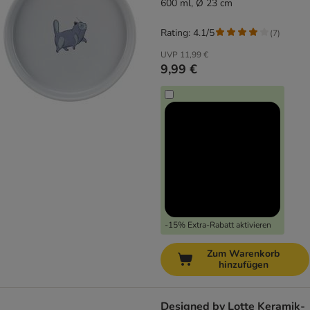
600 ml, Ø 23 cm
Rating: 4.1/5
(
7
)
UVP
11,99 €
9,99 €
-15% Extra-Rabatt aktivieren
Zum Warenkorb
hinzufügen
Designed by Lotte Keramik-