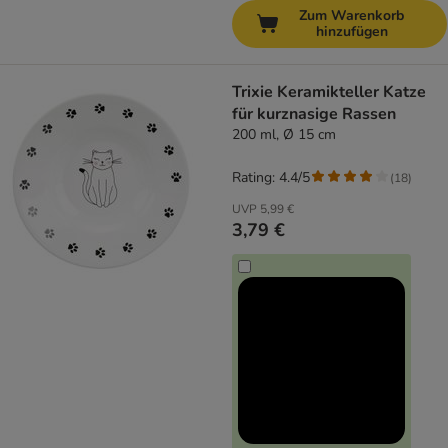
Zum Warenkorb
hinzufügen
Trixie Keramikteller Katze
für kurznasige Rassen
200 ml, Ø 15 cm
Rating: 4.4/5
(
18
)
UVP
5,99 €
3,79 €