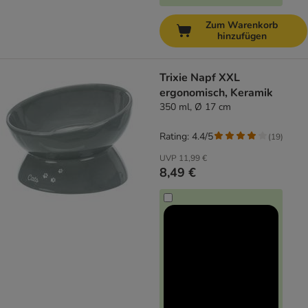
Zum Warenkorb
hinzufügen
Trixie Napf XXL
ergonomisch, Keramik
350 ml, Ø 17 cm
Rating: 4.4/5
(
19
)
UVP
11,99 €
8,49 €