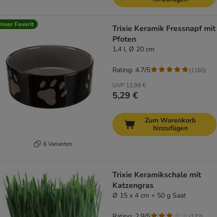
nser Favorit
Trixie Keramik Fressnapf mit
Pfoten
1,4 l, Ø 20 cm
Rating: 4.7/5
(
1165
)
UVP
12,99 €
5,29 €
Zum Warenkorb
hinzufügen
6 Varianten
Trixie Keramikschale mit
Katzengras
Ø 15 x 4 cm + 50 g Saat
Rating: 2.9/5
(
172
)