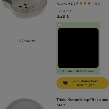
Rating: 4.3/5
(
32
)
UVP
4,99 €
3,29 €
2 Varianten
-15% Extra-Rabatt aktivieren
Zum Warenkorb
hinzufügen
Trixie Keramiknapf flach und
breit