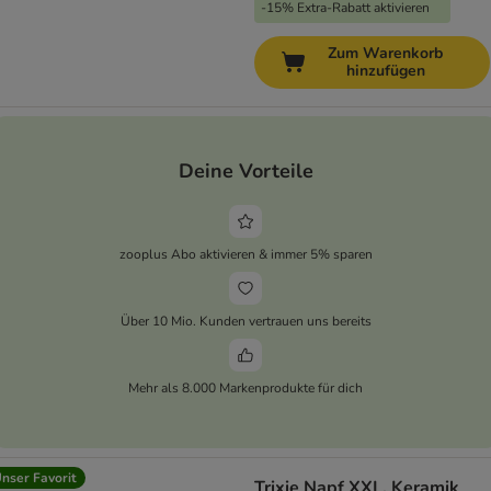
-15% Extra-Rabatt aktivieren
Zum Warenkorb
hinzufügen
Deine Vorteile
zooplus Abo aktivieren & immer 5% sparen
Über 10 Mio. Kunden vertrauen uns bereits
Mehr als 8.000 Markenprodukte für dich
nser Favorit
Trixie Napf XXL, Keramik