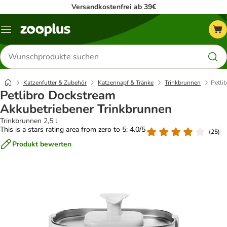
Versandkostenfrei ab 39€
Menü
Produkte
suchen
Katzenfutter & Zubehör
Katzennapf & Tränke
Trinkbrunnen
Petli
Petlibro Dockstream
Akkubetriebener Trinkbrunnen
Trinkbrunnen 2,5 l
This is a stars rating area from zero to 5: 4.0/5
(
25
)
Produkt bewerten