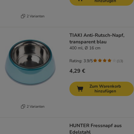
hinzufügen
2 Varianten
TIAKI Anti-Rutsch-Napf,
transparent blau
400 ml, Ø 16 cm
Rating: 3.9/5
(
13
)
4,29 €
Zum Warenkorb
hinzufügen
2 Varianten
HUNTER Fressnapf aus
Edelstahl