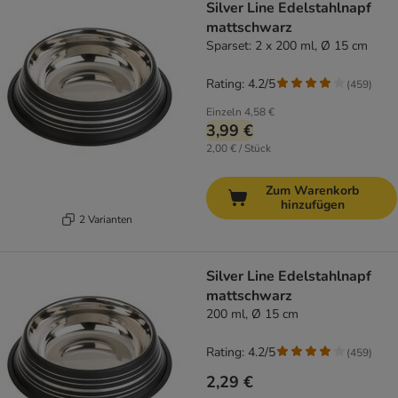
Silver Line Edelstahlnapf
mattschwarz
Sparset: 2 x 200 ml, Ø 15 cm
Rating: 4.2/5
(
459
)
Einzeln
4,58 €
3,99 €
2,00 € / Stück
Zum Warenkorb
hinzufügen
2 Varianten
Silver Line Edelstahlnapf
mattschwarz
200 ml, Ø 15 cm
Rating: 4.2/5
(
459
)
2,29 €