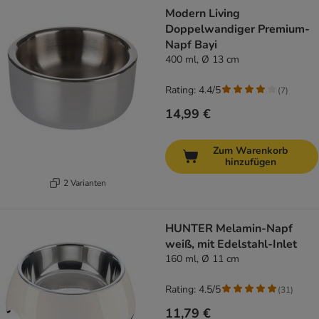
Modern Living
Doppelwandiger Premium-
Napf Bayi
400 ml, Ø 13 cm
Rating: 4.4/5
(
7
)
14,99 €
Zum Warenkorb
hinzufügen
2 Varianten
HUNTER Melamin-Napf
weiß, mit Edelstahl-Inlet
160 ml, Ø 11 cm
Rating: 4.5/5
(
31
)
11,79 €