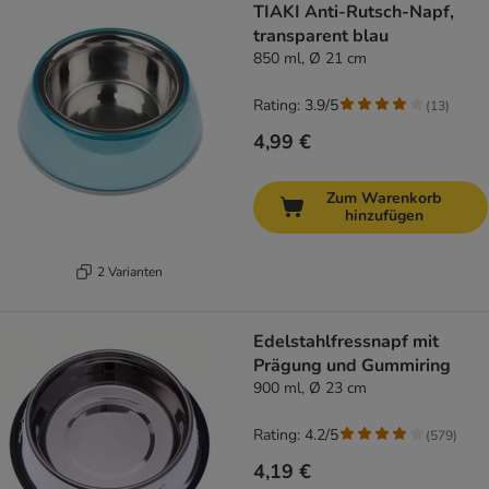
TIAKI Anti-Rutsch-Napf,
transparent blau
850 ml, Ø 21 cm
Rating: 3.9/5
(
13
)
4,99 €
Zum Warenkorb
hinzufügen
2 Varianten
Edelstahlfressnapf mit
Prägung und Gummiring
900 ml, Ø 23 cm
Rating: 4.2/5
(
579
)
4,19 €