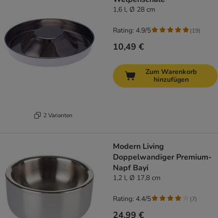
1,6 l, Ø 28 cm
Rating: 4.9/5
(
19
)
10,49 €
Zum Warenkorb
hinzufügen
2 Varianten
Modern Living
Doppelwandiger Premium-
Napf Bayi
1,2 l, Ø 17,8 cm
Rating: 4.4/5
(
7
)
24,99 €