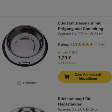
Edelstahlfressnapf mit
Prägung und Gummiring
Sparset: 2 x 900 ml, Ø 23 cm
Rating: 4.2/5
(
579
)
Einzeln
8,38 €
7,29 €
3,65 € / Stück
Zum Warenkorb
hinzufügen
4 Varianten
Edelstahlnapf für
Napfständer
Sparset: 2 x 2,8 l, Ø 25 cm