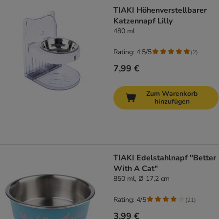
TIAKI Höhenverstellbarer
Katzennapf Lilly
480 ml
Rating: 4.5/5
(
2
)
7,99 €
Zum Warenkorb
hinzufügen
TIAKI Edelstahlnapf "Better
With A Cat"
850 ml, Ø 17,2 cm
Rating: 4/5
(
21
)
3,99 €