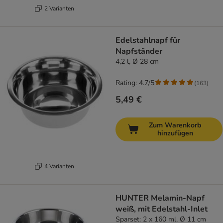
2 Varianten
Edelstahlnapf für
Napfständer
4,2 l, Ø 28 cm
Rating: 4.7/5
(
163
)
5,49 €
Zum Warenkorb
hinzufügen
4 Varianten
HUNTER Melamin-Napf
weiß, mit Edelstahl-Inlet
Sparset: 2 x 160 ml, Ø 11 cm