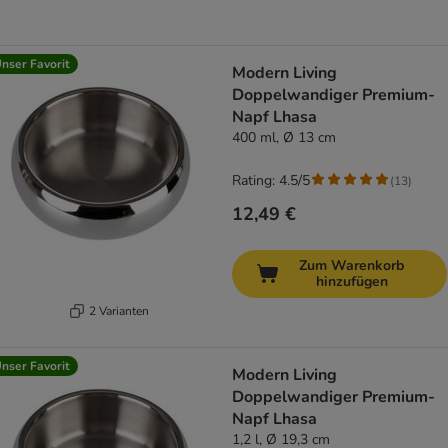
nser Favorit
Modern Living
Doppelwandiger Premium-
Napf Lhasa
400 ml, Ø 13 cm
Rating: 4.5/5
(
13
)
12,49 €
Zum Warenkorb
hinzufügen
2 Varianten
nser Favorit
Modern Living
Doppelwandiger Premium-
Napf Lhasa
1,2 l, Ø 19,3 cm