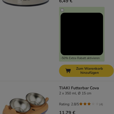
6,49 €
-50% Extra-Rabatt aktivieren
Zum Warenkorb
hinzufügen
TIAKI Futterbar Cova
2 x 350 ml, Ø 15 cm
Rating: 2.8/5
(
4
)
11,79 €