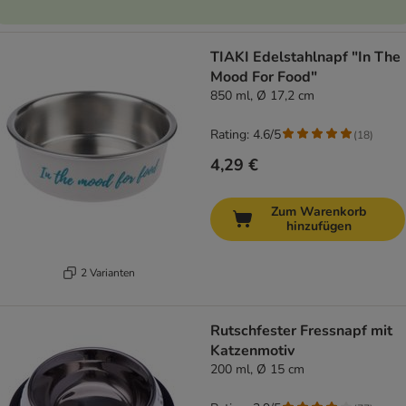
TIAKI Edelstahlnapf "In The
Mood For Food"
850 ml, Ø 17,2 cm
Rating: 4.6/5
(
18
)
4,29 €
Zum Warenkorb
hinzufügen
2 Varianten
Rutschfester Fressnapf mit
Katzenmotiv
200 ml, Ø 15 cm