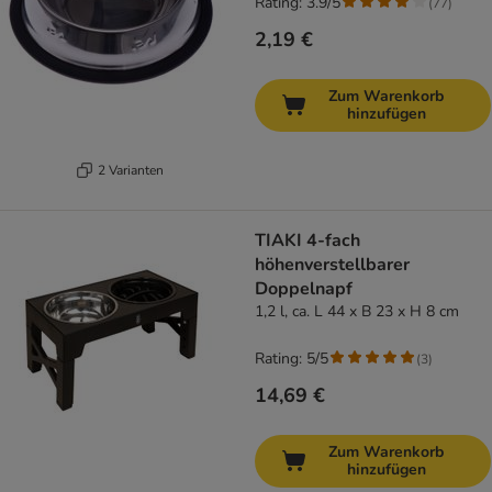
Rating: 3.9/5
(
77
)
2,19 €
Zum Warenkorb
hinzufügen
2 Varianten
TIAKI 4-fach
höhenverstellbarer
Doppelnapf
1,2 l, ca. L 44 x B 23 x H 8 cm
Rating: 5/5
(
3
)
14,69 €
Zum Warenkorb
hinzufügen