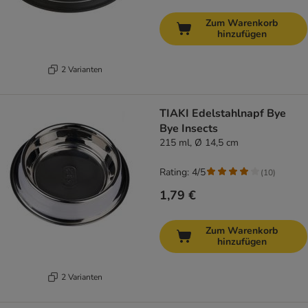
Zum Warenkorb
hinzufügen
2 Varianten
TIAKI Edelstahlnapf Bye
Bye Insects
215 ml, Ø 14,5 cm
Rating: 4/5
(
10
)
1,79 €
Zum Warenkorb
hinzufügen
2 Varianten