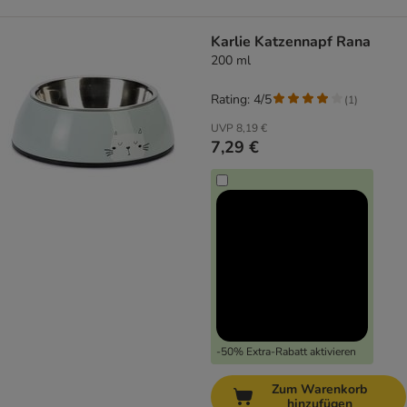
Karlie Katzennapf Rana
200 ml
Rating: 4/5
(
1
)
UVP
8,19 €
7,29 €
-50% Extra-Rabatt aktivieren
Zum Warenkorb
hinzufügen