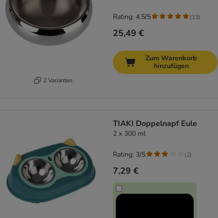
Rating: 4.5/5
(
13
)
25,49 €
Zum Warenkorb
hinzufügen
2 Varianten
TIAKI Doppelnapf Eule
2 x 300 ml
Rating: 3/5
(
2
)
7,29 €