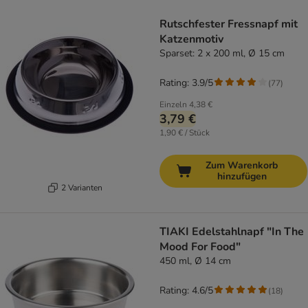
product items have been changed
Rutschfester Fressnapf mit
Katzenmotiv
Sparset: 2 x 200 ml, Ø 15 cm
Rating: 3.9/5
(
77
)
Einzeln
4,38 €
3,79 €
1,90 € / Stück
Zum Warenkorb
hinzufügen
2 Varianten
TIAKI Edelstahlnapf "In The
Mood For Food"
450 ml, Ø 14 cm
Rating: 4.6/5
(
18
)