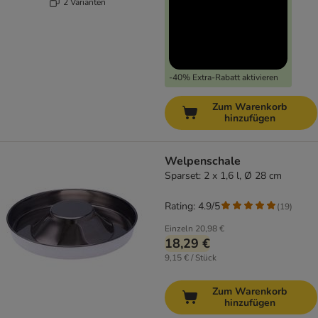
2 Varianten
-40% Extra-Rabatt aktivieren
Zum Warenkorb
hinzufügen
Welpenschale
Sparset: 2 x 1,6 l, Ø 28 cm
Rating: 4.9/5
(
19
)
Einzeln
20,98 €
18,29 €
9,15 € / Stück
Zum Warenkorb
hinzufügen