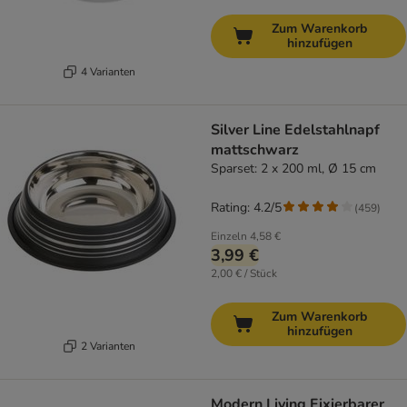
Zum Warenkorb
hinzufügen
4 Varianten
Silver Line Edelstahlnapf
mattschwarz
Sparset: 2 x 200 ml, Ø 15 cm
Rating: 4.2/5
(
459
)
Einzeln
4,58 €
3,99 €
2,00 € / Stück
Zum Warenkorb
hinzufügen
2 Varianten
Modern Living Fixierbarer