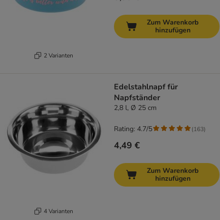
Zum Warenkorb
hinzufügen
2 Varianten
Edelstahlnapf für
Napfständer
2,8 l, Ø 25 cm
Rating: 4.7/5
(
163
)
4,49 €
Zum Warenkorb
hinzufügen
4 Varianten