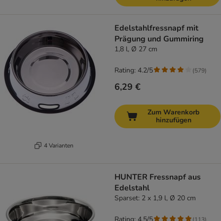
Edelstahlfressnapf mit
Prägung und Gummiring
1,8 l, Ø 27 cm
Rating: 4.2/5
(
579
)
6,29 €
Zum Warenkorb
hinzufügen
4 Varianten
HUNTER Fressnapf aus
Edelstahl
Sparset: 2 x 1,9 l, Ø 20 cm
Rating: 4.5/5
(
113
)