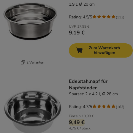
1,9 l, Ø 20 cm
Rating: 4.5/5
(
113
)
UVP
17,99 €
9,19 €
Zum Warenkorb
hinzufügen
2 Varianten
Edelstahlnapf für
Napfständer
Sparset: 2 x 4,2 l, Ø 28 cm
Rating: 4.7/5
(
163
)
Einzeln
10,98 €
9,49 €
4,75 € / Stück