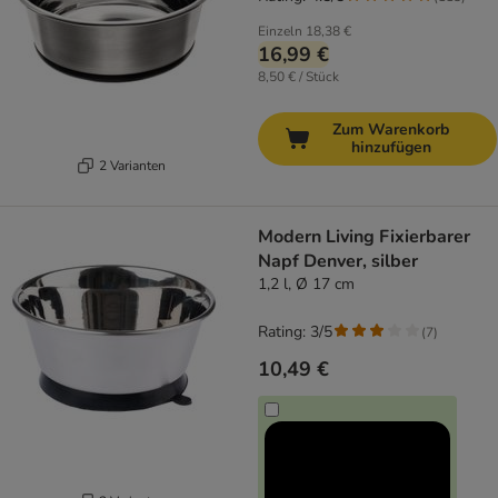
Einzeln
18,38 €
16,99 €
8,50 € / Stück
Zum Warenkorb
hinzufügen
2 Varianten
Modern Living Fixierbarer
Napf Denver, silber
1,2 l, Ø 17 cm
Rating: 3/5
(
7
)
10,49 €