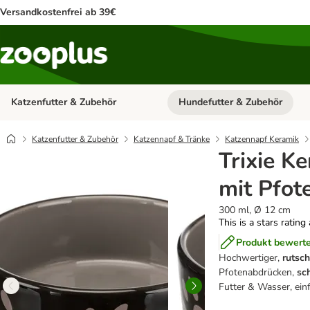
Versandkostenfrei ab 39€
Katzenfutter & Zubehör
Hundefutter & Zubehör
Kategorie-Menü öffnen: Katzenf
Katzenfutter & Zubehör
Katzennapf & Tränke
Katzennapf Keramik
Trixie K
mit Pfot
300 ml, Ø 12 cm
This is a stars rating
Produkt bewert
Hochwertiger,
rutsc
Pfotenabdrücken,
sc
Futter & Wasser, ein