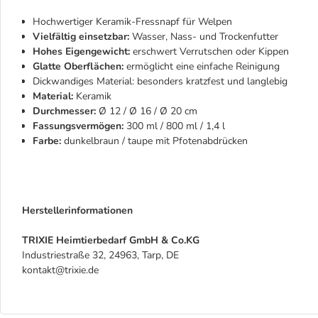
Hochwertiger Keramik-Fressnapf für Welpen
Vielfältig einsetzbar:
Wasser, Nass- und Trockenfutter
Hohes Eigengewicht:
erschwert Verrutschen oder Kippen
Glatte Oberflächen:
ermöglicht eine einfache Reinigung
Dickwandiges Material:
besonders kratzfest und langlebig
Material:
Keramik
Durchmesser:
Ø 12 / Ø 16 / Ø 20 cm
Fassungsvermögen:
300 ml / 800 ml / 1,4 l
Farbe:
dunkelbraun / taupe mit Pfotenabdrücken
Herstellerinformationen
TRIXIE Heimtierbedarf GmbH & Co.KG
Industriestraße 32, 24963, Tarp, DE
kontakt@trixie.de