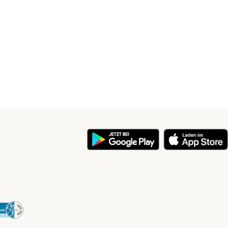
y
Security