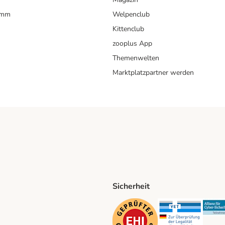
amm
Welpenclub
Kittenclub
zooplus App
Themenwelten
Marktplatzpartner werden
Sicherheit
ping Method
D Shipping Method
Security
Securit