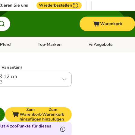
tieren Sie uns
Wiederbestellen
Warenkorb
Pferd
Top-Marken
% Angebote
: Fisch
tegorie-Menü öffnen: Vogel
Kategorie-Menü öffnen: Pferd
Kategorie-Menü öffnen: T
 Varianten)
Ø 12 cm
3
Zum
Zum
Warenkorb
Warenkorb
hinzufügen
hinzufügen
st 4 zooPunkte für dieses