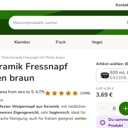
Kontak
Produkte
suchen
Kleintier
Fisch
Vogel
utter & Zubehör
Kategorie-Menü öffnen: Hundefutter & Zubehör
Kategorie-Menü öffnen: Kleintier
Kategorie-Menü öffnen
Ka
Trixie Keramik Fressnapf mit Pfoten braun
eramik Fressnapf
Artikel wählen (6
300 ml, 
en braun
643306.
UVP 4,99 €
 area from zero to 5: 4.7/5
(
1006
)
3,69 €
en
hfester Welpennapf aus Keramik
, mit niedlichen
hweres Eigengewicht
, sehr
hygienisch
, ideal für
fache Reinigung, auch für Katzen geeignet
weiter
Du sammel
Produkt