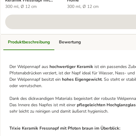
Keramik Fressnapf mit
Home
Pfoten braun
300 ml, Ø 12 cm
300 ml, Ø 12 cm
Produktbeschreibung
Bewertung
Der Welpennapf aus
hochwertiger Keramik
ist ein passendes Zub
Pfotenabdrücken verziert, ist der Napf ideal für Wasser, Nass- und 
Der Welpennapf besitzt ein
hohes Eigengewicht
. So steht er stab
oder verrutschen.
Dank des dickwandigen Materials begeistert der robuste Welpennapf
Das Innere des Napfes ist mit einer
pflegeleichten Hochglanzglas
sehr leicht zu reinigen und damit äußerst hygienisch.
Trixie Keramik Fressnapf mit Pfoten braun im Überblick: