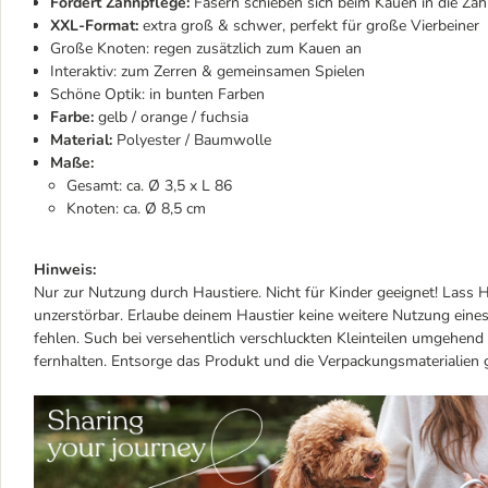
Fördert Zahnpflege:
Fasern schieben sich beim Kauen in die Z
XXL-Format:
extra groß & schwer, perfekt für große Vierbeiner
Große Knoten: regen zusätzlich zum Kauen an
Interaktiv: zum Zerren & gemeinsamen Spielen
Schöne Optik: in bunten Farben
Farbe:
gelb / orange / fuchsia
Material:
Polyester / Baumwolle
Maße:
Gesamt: ca. Ø 3,5 x L 86
Knoten: ca. Ø 8,5 cm
Hinweis:
Nur zur Nutzung durch Haustiere. Nicht für Kinder geeignet! Lass H
unzerstörbar. Erlaube deinem Haustier keine weitere Nutzung eines
fehlen. Such bei versehentlich verschluckten Kleinteilen umgehen
fernhalten. Entsorge das Produkt und die Verpackungsmaterialie