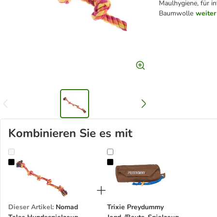
Maulhygiene, für in
Baumwolle
weiter
Kombinieren Sie es mit
Nomad Tales Hundespielzeug Buntes Tau
Trixie Preydummy Jagd-/Beute-Spi
Dieser Artikel
:
Nomad
Trixie Preydummy