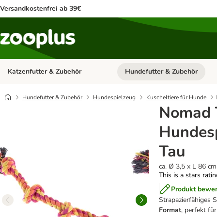
Versandkostenfrei ab 39€
Katzenfutter & Zubehör
Hundefutter & Zubehör
Kategorie-Menü öffnen: Katzenf
Hundefutter & Zubehör
Hundespielzeug
Kuscheltiere für Hunde
Nomad 
Hundesp
Tau
ca. Ø 3,5 x L 86 cm
This is a stars rati
Produkt bewe
Strapazierfähiges 
Format
, perfekt fü