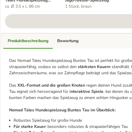
Tales Hundespielzeug
Jagd-/Beute-Spielzeug
Buntes Tau
ca. Ø 3,5 x L 86 cm
1 Stück, braun
Produktbeschreibung
Bewertung
Das Nomad Tales Hundespielzeug Buntes Tau ist perfekt für große
strapazierfähig, sodass es selbst den
stärksten Kauern
standhält.
Zahnzwischenräume, was zur Zahnpflege beiträgt und das Spielzeug
Das
XXL-Format und die großen Knoten
regen deinen Hund zusät
Tau eignet sich hervorragend für
interaktive Spiele
, bei denen du
bunten Farben machen das Spielzeug zu einem echten Hingucker und
Nomad Tales Hundespielzeug Buntes Tau im Überblick:
Robustes Spielzeug für große Hunde
Für starke Kauer:
besonders robustes & strapazierfähiges Tau