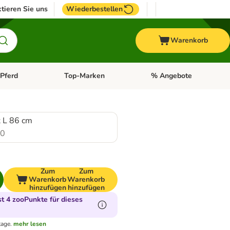
tieren Sie uns
Wiederbestellen
Warenkorb
Pferd
Top-Marken
% Angebote
: Fisch
tegorie-Menü öffnen: Vogel
Kategorie-Menü öffnen: Pferd
Kategorie-Menü öffnen: T
x L 86 cm
.0
Zum
Zum
Warenkorb
Warenkorb
hinzufügen
hinzufügen
 4 zooPunkte für dieses
tage.
mehr lesen