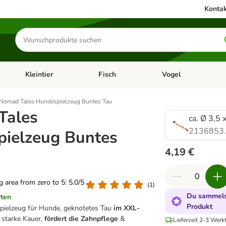
Kontak
Produkte
suchen
Kleintier
Fisch
Vogel
utter & Zubehör
Kategorie-Menü öffnen: Hundefutter & Zubehör
Kategorie-Menü öffnen: Kleintier
Kategorie-Menü öffnen
Ka
Nomad Tales Hundespielzeug Buntes Tau
Tales
ca. Ø 3,5 
2136853
ielzeug Buntes
4,19 €
ng area from zero to 5: 5.0/5
(
1
)
Du sammelst
rten
Produkt
Spielzeug für Hunde, geknotetes Tau
im XXL-
r starke Kauer,
fördert die Zahnpflege
&
Lieferzeit 2-3 Werk