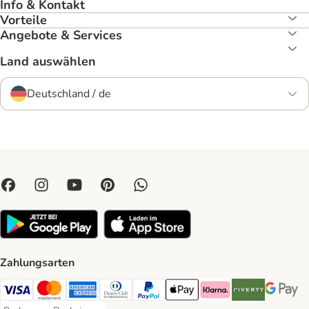
Info & Kontakt
Vorteile
Angebote & Services
Land auswählen
Deutschland / de
Zahlungsarten
Visa Payment Method
Mastercard Payment Method
American Express Payment Method
Diners Club Payment Method
PayPal Payment Method
Apple Pay Payment Method
Klarna Payment Method
Riverty Payment 
Google P