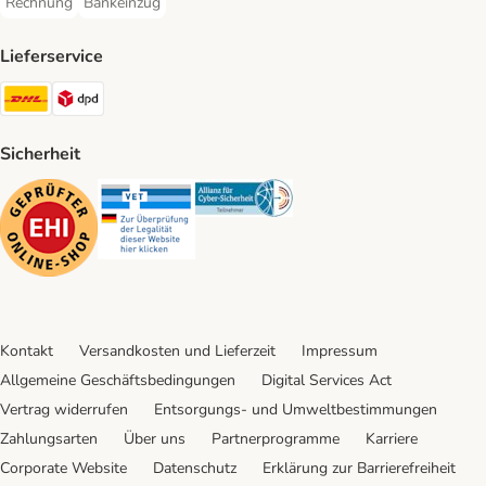
Rechnung
Bankeinzug
Rechnung Payment Method
Bankeinzug Payment Method
Lieferservice
DHL Shipping Method
DPD Shipping Method
Sicherheit
Security
Security
Security
Kontakt
Versandkosten und Lieferzeit
Impressum
Allgemeine Geschäftsbedingungen
Digital Services Act
Vertrag widerrufen
Entsorgungs- und Umweltbestimmungen
Zahlungsarten
Über uns
Partnerprogramme
Karriere
Corporate Website
Datenschutz
Erklärung zur Barrierefreiheit