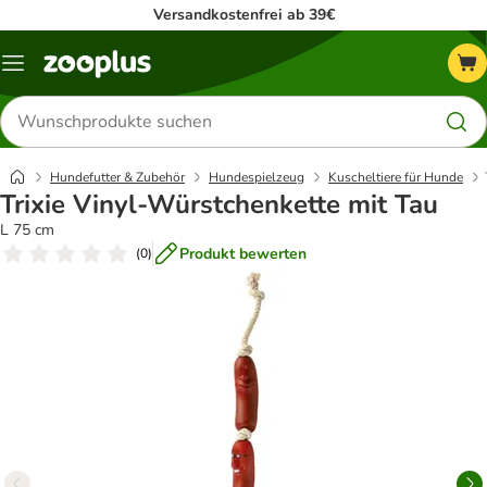
Versandkostenfrei ab 39€
Menü
Produkte
suchen
Hundefutter & Zubehör
Hundespielzeug
Kuscheltiere für Hunde
Trixie Vinyl-Würstchenkette mit Tau
L 75 cm
Produkt bewerten
(
0
)