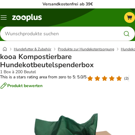
Versandkostenfrei ab 39€
Menü
Produkte
suchen
Hundefutter & Zubehör
Produkte zur Hundekotentsorgung
Hundeko
kooa Kompostierbare
Hundekotbeutelspenderbox
1 Box à 200 Beutel
This is a stars rating area from zero to 5: 5.0/5
(
2
)
Produkt bewerten