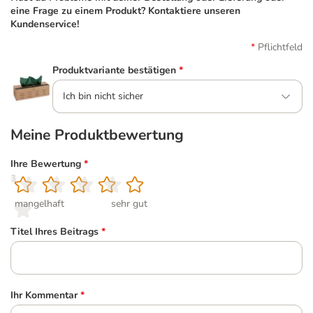
eine Frage zu einem Produkt? Kontaktiere unseren
Kundenservice!
Pflichtfeld
Produktvariante bestätigen
*
Ich bin nicht sicher
Meine Produktbewertung
Ihre Bewertung
*
1
2
3
4
5
mangelhaft
sehr gut
Titel Ihres Beitrags
*
Ihr Kommentar
*