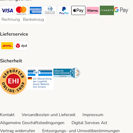
Visa Payment Method
Mastercard Payment Method
American Express Payment Method
Diners Club Payment Method
PayPal Payment Method
Apple Pay Payment Method
Klarna Payment Method
Riverty Payment 
Google P
Rechnung
Bankeinzug
Rechnung Payment Method
Bankeinzug Payment Method
Lieferservice
DHL Shipping Method
DPD Shipping Method
Sicherheit
Security
Security
Security
Kontakt
Versandkosten und Lieferzeit
Impressum
Allgemeine Geschäftsbedingungen
Digital Services Act
Vertrag widerrufen
Entsorgungs- und Umweltbestimmungen