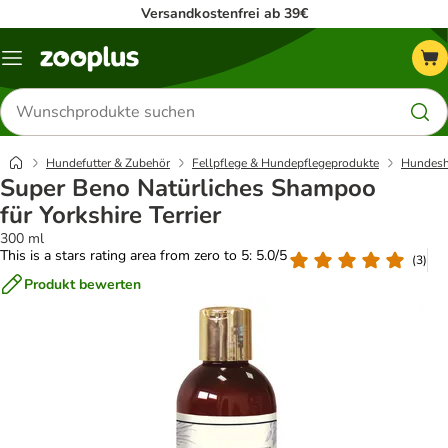
Versandkostenfrei ab 39€
Menü
Produkte
suchen
Hundefutter & Zubehör
Fellpflege & Hundepflegeprodukte
Hundes
Super Beno Natürliches Shampoo
für Yorkshire Terrier
300 ml
This is a stars rating area from zero to 5: 5.0/5
(
3
)
Produkt bewerten