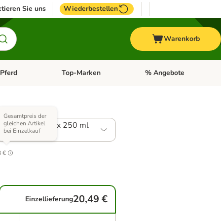
tieren Sie uns
Wiederbestellen
Warenkorb
Pferd
Top-Marken
% Angebote
: Fisch
tegorie-Menü öffnen: Vogel
Kategorie-Menü öffnen: Pferd
Kategorie-Menü öffnen: T
 Varianten)
Gesamtpreis der
gleichen Artikel
: Conditioner 2 x 250 ml
bei Einzelkauf
.4
8 €
20,49 €
Einzellieferung