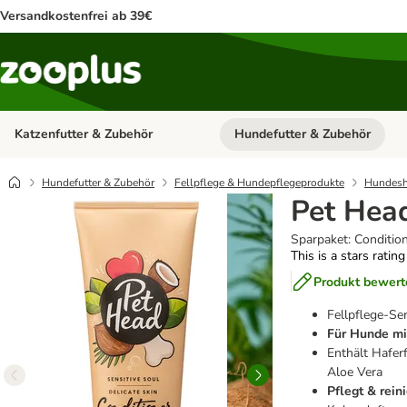
Versandkostenfrei ab 39€
Katzenfutter & Zubehör
Hundefutter & Zubehör
Kategorie-Menü öffnen: Katzenf
Hundefutter & Zubehör
Fellpflege & Hundepflegeprodukte
Hundes
Pet Head
Sparpaket: Conditio
This is a stars ratin
Produkt bewert
Fellpflege-Se
Für Hunde mi
Enthält Hafer
Aloe Vera
Pflegt & reini