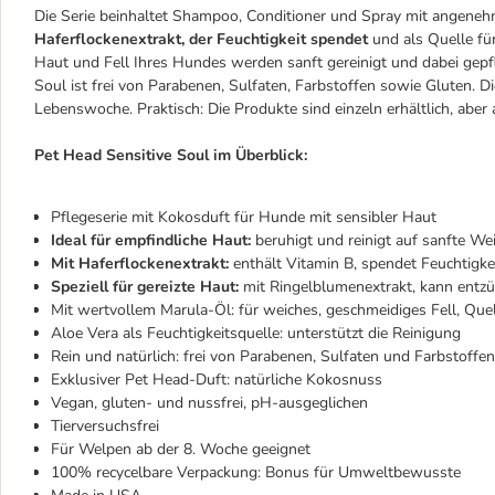
Die Serie beinhaltet Shampoo, Conditioner und Spray mit angene
Haferflockenextrakt, der Feuchtigkeit spendet
und als Quelle fü
Haut und Fell Ihres Hundes werden sanft gereinigt und dabei gepfl
Soul ist frei von Parabenen, Sulfaten, Farbstoffen sowie Gluten. Die
Lebenswoche. Praktisch: Die Produkte sind einzeln erhältlich, aber 
Pet Head Sensitive Soul im Überblick:
Pflegeserie mit Kokosduft für Hunde mit sensibler Haut
Ideal für empfindliche Haut:
beruhigt und reinigt auf sanfte We
Mit Haferflockenextrakt:
enthält Vitamin B, spendet Feuchtigke
Speziell für gereizte Haut:
mit Ringelblumenextrakt, kann en
Mit wertvollem Marula-Öl: für weiches, geschmeidiges Fell, Quel
Aloe Vera als Feuchtigkeitsquelle: unterstützt die Reinigung
Rein und natürlich: frei von Parabenen, Sulfaten und Farbstoffen
Exklusiver Pet Head-Duft: natürliche Kokosnuss
Vegan, gluten- und nussfrei, pH-ausgeglichen
Tierversuchsfrei
Für Welpen ab der 8. Woche geeignet
100% recycelbare Verpackung: Bonus für Umweltbewusste