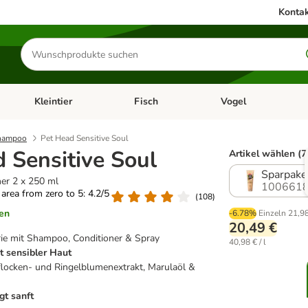
Kontak
Produkte
suchen
Kleintier
Fisch
Vogel
utter & Zubehör
Kategorie-Menü öffnen: Hundefutter & Zubehör
Kategorie-Menü öffnen: Kleintier
Kategorie-Menü öffnen
Ka
hampoo
Pet Head Sensitive Soul
 Sensitive Soul
Artikel wählen (7
Sparpaket
ner 2 x 250 ml
1006618
g area from zero to 5: 4.2/5
(
108
)
en
-6.78%
Einzeln
21,9
20,49 €
rie mit Shampoo, Conditioner & Spray
40,98 € / l
t sensibler Haut
flocken- und Ringelblumenextrakt, Marulaöl &
gt sanft