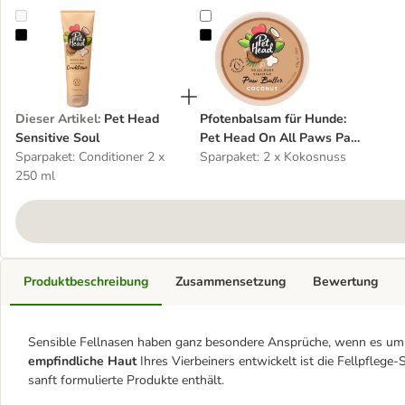
Pet Head Sensitive Soul
Pfotenbalsam für Hunde: Pet Hea
Dieser Artikel
:
Pet Head
Pfotenbalsam für Hunde:
Sensitive Soul
Pet Head On All Paws Paw
Sparpaket: Conditioner 2 x
Butter
Sparpaket: 2 x Kokosnuss
250 ml
Produktbeschreibung
Zusammensetzung
Bewertung
Sensible Fellnasen haben ganz besondere Ansprüche, wenn es um 
empfindliche Haut
Ihres Vierbeiners entwickelt ist die Fellpflege
sanft formulierte Produkte enthält.