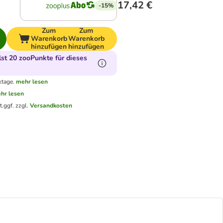
17,42 €
-15%
Zum
Zum
Warenkorb
Warenkorb
hinzufügen
hinzufügen
t 20 zooPunkte für dieses
ktage.
mehr lesen
hr lesen
t.
ggf. zzgl.
Versandkosten