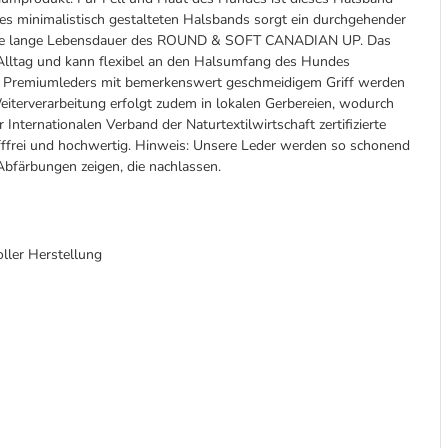
es minimalistisch gestalteten Halsbands sorgt ein durchgehender
– eine lange Lebensdauer des ROUND & SOFT CANADIAN UP. Das
 Alltag und kann flexibel an den Halsumfang des Hundes
en Premiumleders mit bemerkenswert geschmeidigem Griff werden
iterverarbeitung erfolgt zudem in lokalen Gerbereien, wodurch
nternationalen Verband der Naturtextilwirtschaft zertifizierte
tofffrei und hochwertig. Hinweis: Unsere Leder werden so schonend
Abfärbungen zeigen, die nachlassen.
ller Herstellung