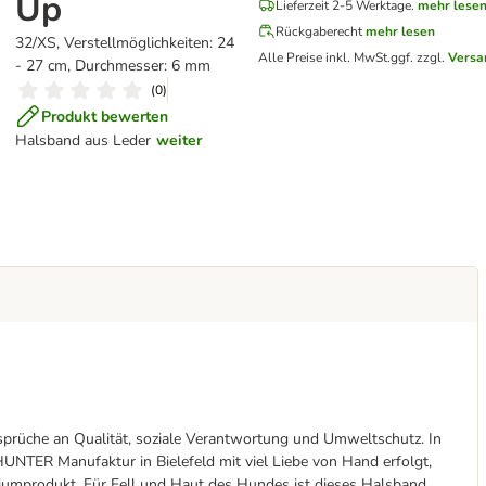
Up
Lieferzeit 2-5 Werktage.
mehr lese
Rückgaberecht
mehr lesen
32/XS, Verstellmöglichkeiten: 24
Alle Preise inkl. MwSt.
ggf. zzgl.
Versa
- 27 cm, Durchmesser: 6 mm
(
0
)
Produkt bewerten
Halsband aus Leder
weiter
che an Qualität, soziale Verantwortung und Umweltschutz. In
HUNTER Manufaktur in Bielefeld mit viel Liebe von Hand erfolgt,
iumprodukt. Für Fell und Haut des Hundes ist dieses Halsband