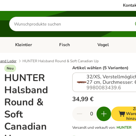
Kontak
Produkte
suchen
Kleintier
Fisch
Vogel
utter & Zubehör
Kategorie-Menü öffnen: Hundefutter & Zubehör
Kategorie-Menü öffnen: Kleintier
Kategorie-Menü öffnen
Ka
and Leder
HUNTER Halsband Round & Soft Canadian Up
Artikel wählen (5 Varianten)
Neu
HUNTER
32/XS, Verstellmöglic
27 cm, Durchmesser:
Halsband
9980083439.6
34,99 €
Round &
Z
Soft
Ware
hinz
Canadian
Versandt und verkauft von
:
HUNTER