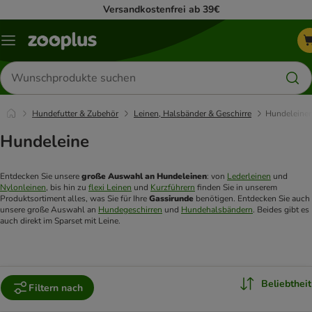
Versandkostenfrei ab 39€
Menü
Produkte
suchen
Hundefutter & Zubehör
Leinen, Halsbänder & Geschirre
Hundeleine
Hundeleine
Entdecken Sie unsere 
große Auswahl an Hundeleinen
: von 
Lederleinen
 und 
Nylonleinen
, bis hin zu 
flexi Leinen
 und 
Kurzführern
 finden Sie in unserem 
Produktsortiment alles, was Sie für Ihre 
Gassirunde 
benötigen. Entdecken Sie auch 
unsere große Auswahl an 
Hundegeschirren
 und 
Hundehalsbändern
. Beides gibt es 
auch direkt im Sparset mit Leine.
Beliebtheit
Filtern nach