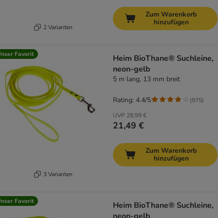
Zum Warenkorb
hinzufügen
2 Varianten
nser Favorit
Heim BioThane® Suchleine,
neon-gelb
5 m lang, 13 mm breit
Rating: 4.4/5
(
975
)
UVP
29,99 €
21,49 €
Zum Warenkorb
hinzufügen
3 Varianten
nser Favorit
Heim BioThane® Suchleine,
neon-gelb