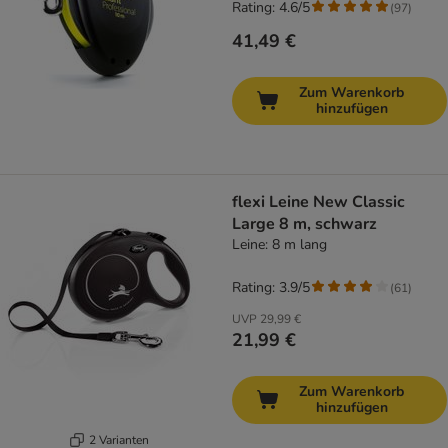
Rating: 4.6/5
(
97
)
41,49 €
Zum Warenkorb
hinzufügen
flexi Leine New Classic
Large 8 m, schwarz
Leine: 8 m lang
Rating: 3.9/5
(
61
)
UVP
29,99 €
21,99 €
Zum Warenkorb
hinzufügen
2 Varianten