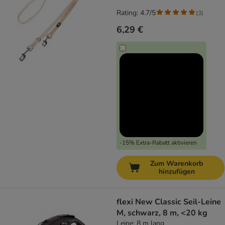
Rating: 4.7/5
(
3
)
6,29 €
-15% Extra-Rabatt aktivieren
Zum Warenkorb
hinzufügen
flexi New Classic Seil-Leine
M, schwarz, 8 m, <20 kg
Leine: 8 m lang