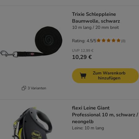
Trixie Schleppleine
Baumwolle, schwarz
10 m lang / 20 mm breit
Rating: 4.5/5
(
8
)
UVP
12,99 €
10,29 €
Zum Warenkorb
hinzufügen
3 Varianten
flexi Leine Giant
Professional 10 m, schwarz /
neongelb
Leine: 10 m lang