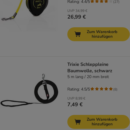
Rating: 4.4/5
(
27
)
UVP
34,99 €
26,99 €
Zum Warenkorb
hinzufügen
Trixie Schleppleine
Baumwolle, schwarz
5 m lang / 20 mm breit
Rating: 4.5/5
(
8
)
UVP
8,99 €
7,49 €
Zum Warenkorb
hinzufügen