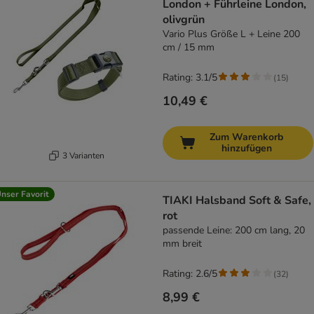
London + Führleine London,
olivgrün
Vario Plus Größe L + Leine 200
cm / 15 mm
Rating: 3.1/5
(
15
)
10,49 €
Zum Warenkorb
hinzufügen
3 Varianten
nser Favorit
TIAKI Halsband Soft & Safe,
rot
passende Leine: 200 cm lang, 20
mm breit
Rating: 2.6/5
(
32
)
8,99 €