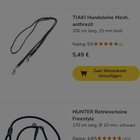
TIAKI Hundeleine Mesh,
anthrazit
200 cm lang, 15 mm breit
Rating: 5/5
(
1
)
5,49 €
Zum Warenkorb
hinzufügen
HUNTER Retrieverleine
Freestyle
170 cm lang, Ø 10 mm, schwarz
Rating: 4.8/5
(
383
)