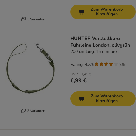
Zum Warenkorb
hinzufügen
3 Varianten
HUNTER Verstellbare
Führleine London, olivgrün
200 cm lang, 15 mm breit
Rating: 4.3/5
(
46
)
UVP
11,49 €
6,99 €
Zum Warenkorb
hinzufügen
2 Varianten