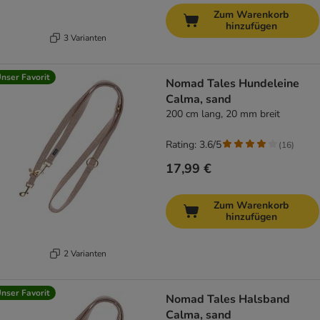
Zum Warenkorb
hinzufügen
3 Varianten
nser Favorit
Nomad Tales Hundeleine
Calma, sand
200 cm lang, 20 mm breit
Rating: 3.6/5
(
16
)
17,99 €
Zum Warenkorb
hinzufügen
2 Varianten
nser Favorit
Nomad Tales Halsband
Calma, sand