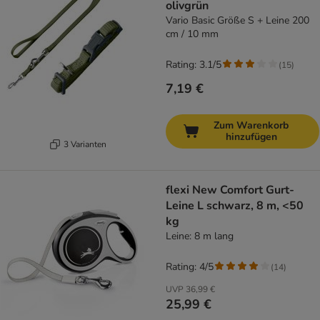
olivgrün
Vario Basic Größe S + Leine 200
cm / 10 mm
Rating: 3.1/5
(
15
)
7,19 €
Zum Warenkorb
hinzufügen
3 Varianten
flexi New Comfort Gurt-
Leine L schwarz, 8 m, <50
kg
Leine: 8 m lang
Rating: 4/5
(
14
)
UVP
36,99 €
25,99 €