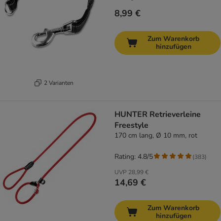
8,99 €
Zum Warenkorb
hinzufügen
2 Varianten
HUNTER Retrieverleine
Freestyle
170 cm lang, Ø 10 mm, rot
Rating: 4.8/5
(
383
)
UVP
28,99 €
14,69 €
Zum Warenkorb
hinzufügen