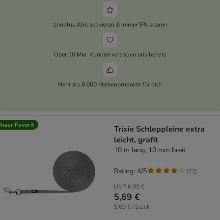
zooplus Abo aktivieren & immer 5% sparen
Über 10 Mio. Kunden vertrauen uns bereits
Mehr als 8.000 Markenprodukte für dich
nser Favorit
Trixie Schleppleine extra
leicht, grafit
10 m lang, 10 mm breit
Rating: 4/5
(
77
)
UVP
6,99 €
5,69 €
5,69 € / Stück