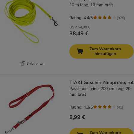
10 m lang, 13 mm breit
Rating: 4.4/5
(
975
)
UVP
54,99 €
38,49 €
Zum Warenkorb
hinzufügen
3 Varianten
TIAKI Geschirr Neoprene, rot
Passende Leine: 200 cm lang, 20
mm breit
Rating: 4.3/5
(
41
)
8,99 €
Zum Warenkorb