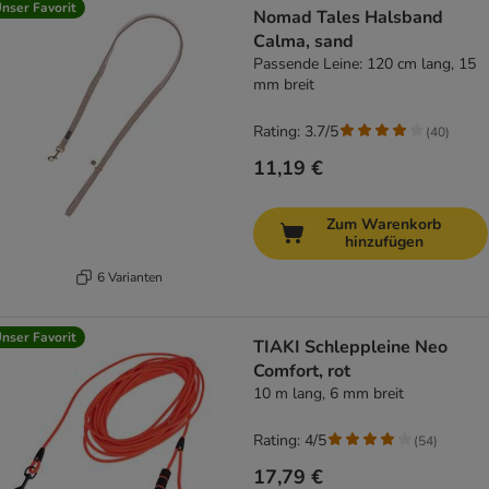
nser Favorit
Nomad Tales Halsband
Calma, sand
Passende Leine: 120 cm lang, 15
mm breit
Rating: 3.7/5
(
40
)
11,19 €
Zum Warenkorb
hinzufügen
6 Varianten
nser Favorit
TIAKI Schleppleine Neo
Comfort, rot
10 m lang, 6 mm breit
Rating: 4/5
(
54
)
17,79 €