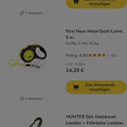
hinzufügen
7 Varianten
flexi New Neon Gurt-Leine,
5 m
Größe S: bis 15 kg
Rating: 4.3/5
(
95
)
UVP
19,99 €
14,29 €
Zum Warenkorb
hinzufügen
4 Varianten
HUNTER Set: Halsband
London + Führleine London,