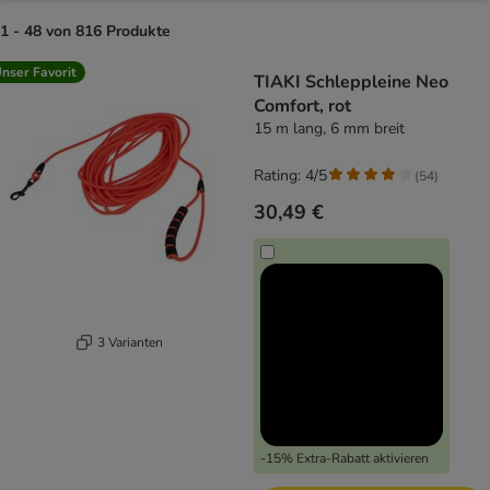
1 - 48 von 816 Produkte
product items have been changed
nser Favorit
TIAKI Schleppleine Neo
Comfort, rot
15 m lang, 6 mm breit
Rating: 4/5
(
54
)
30,49 €
3 Varianten
-15% Extra-Rabatt aktivieren