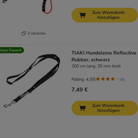
Zum Warenkorb
hinzufügen
3 Varianten
nser Favorit
TIAKI Hundeleine Reflective
Rubber, schwarz
200 cm lang, 20 mm breit
Rating: 4.3/5
(
6
)
7,49 €
Zum Warenkorb
hinzufügen