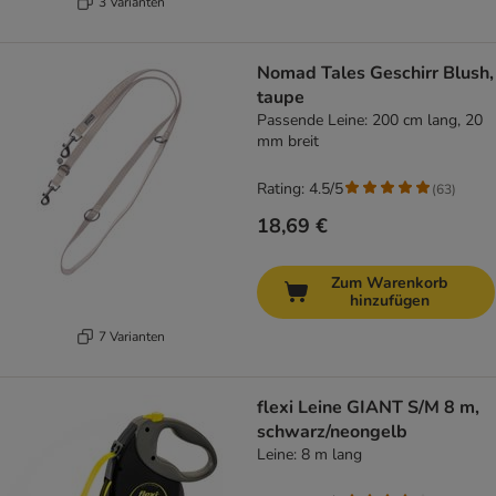
3 Varianten
Nomad Tales Geschirr Blush,
taupe
Passende Leine: 200 cm lang, 20
mm breit
Rating: 4.5/5
(
63
)
18,69 €
Zum Warenkorb
hinzufügen
7 Varianten
flexi Leine GIANT S/M 8 m,
schwarz/neongelb
Leine: 8 m lang