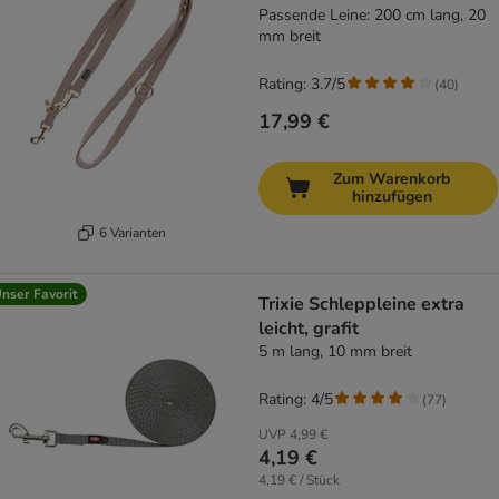
Passende Leine: 200 cm lang, 20
mm breit
Rating: 3.7/5
(
40
)
17,99 €
Zum Warenkorb
hinzufügen
6 Varianten
nser Favorit
Trixie Schleppleine extra
leicht, grafit
5 m lang, 10 mm breit
Rating: 4/5
(
77
)
UVP
4,99 €
4,19 €
4,19 € / Stück