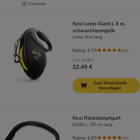
3 Varianten
flexi Leine Giant L 8 m,
schwarz/neongelb
Leine: 8 m lang
Rating: 4.7/5
(
63
)
UVP
39,99 €
32,49 €
Zum Warenkorb
hinzufügen
flexi Rückdämpfgurt
Größe L: 50 cm lang
Rating: 4.5/5
(
59
)