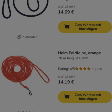
UVP
28,99 €
14,69 €
Zum Warenkorb
hinzufügen
2 Varianten
Heim Feldleine, orange
20 m lang, Ø 6 mm
Rating: 4/5
(
589
)
UVP
25,99 €
14,19 €
Zum Warenkorb
hinzufügen