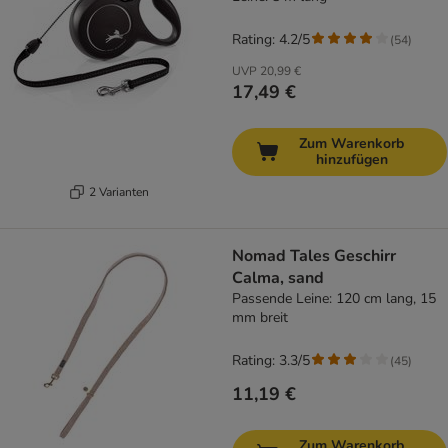
Rating: 4.2/5
(
54
)
UVP
20,99 €
17,49 €
Zum Warenkorb
hinzufügen
2 Varianten
Nomad Tales Geschirr
Calma, sand
Passende Leine: 120 cm lang, 15
mm breit
Rating: 3.3/5
(
45
)
11,19 €
Zum Warenkorb