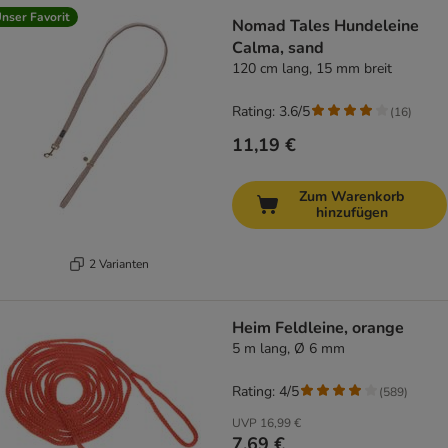
nser Favorit
Nomad Tales Hundeleine
Calma, sand
120 cm lang, 15 mm breit
Rating: 3.6/5
(
16
)
11,19 €
Zum Warenkorb
hinzufügen
2 Varianten
Heim Feldleine, orange
5 m lang, Ø 6 mm
Rating: 4/5
(
589
)
UVP
16,99 €
7,69 €