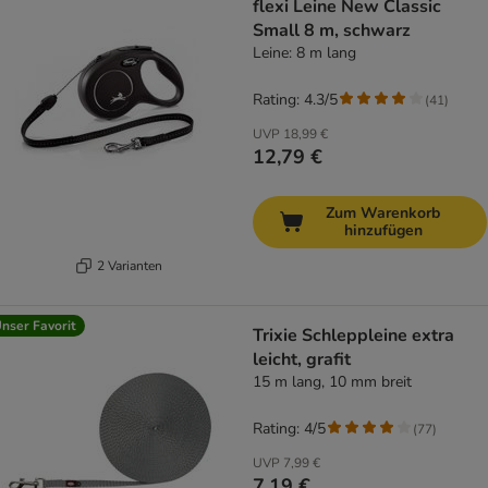
flexi Leine New Classic
Small 8 m, schwarz
Leine: 8 m lang
Rating: 4.3/5
(
41
)
UVP
18,99 €
12,79 €
Zum Warenkorb
hinzufügen
2 Varianten
nser Favorit
Trixie Schleppleine extra
leicht, grafit
15 m lang, 10 mm breit
Rating: 4/5
(
77
)
UVP
7,99 €
7,19 €