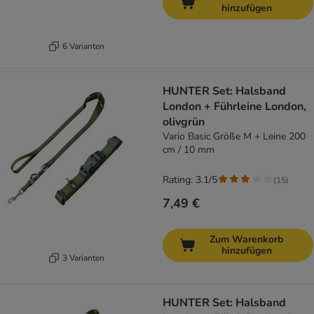
hinzufügen
6 Varianten
HUNTER Set: Halsband
London + Führleine London,
olivgrün
Vario Basic Größe M + Leine 200
cm / 10 mm
Rating: 3.1/5
(
15
)
7,49 €
Zum Warenkorb
hinzufügen
3 Varianten
HUNTER Set: Halsband