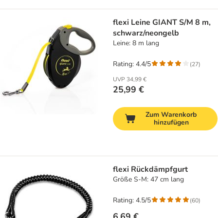
flexi Leine GIANT S/M 8 m,
schwarz/neongelb
Leine: 8 m lang
Rating: 4.4/5
(
27
)
UVP
34,99 €
25,99 €
Zum Warenkorb
hinzufügen
flexi Rückdämpfgurt
Größe S-M: 47 cm lang
Rating: 4.5/5
(
60
)
6,69 €