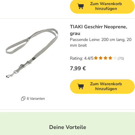
Zum Warenkorb
hinzufügen
TIAKI Geschirr Neoprene,
grau
Passende Leine: 200 cm lang, 20
mm breit
Rating: 4.4/5
(
70
)
7,99 €
Zum Warenkorb
hinzufügen
6 Varianten
Deine Vorteile