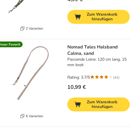
Zum Warenkorb
hinzufügen
2 Varianten
nser Favorit
Nomad Tales Halsband
Calma, sand
Passende Leine: 120 cm lang, 15
mm breit
Rating: 3.7/5
(
41
)
10,99 €
Zum Warenkorb
hinzufügen
6 Varianten