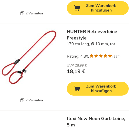
Zum Warenkorb
hinzufügen
2 Varianten
HUNTER Retrieverleine
Freestyle
170 cm lang, Ø 10 mm, rot
Rating: 4.8/5
(
384
)
UVP
28,99 €
18,19 €
Zum Warenkorb
hinzufügen
2 Varianten
flexi New Neon Gurt-Leine,
5 m