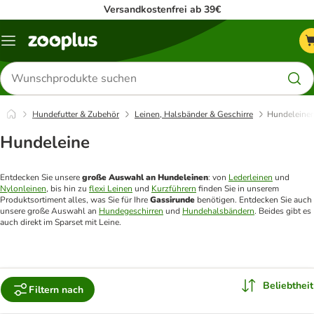
Versandkostenfrei ab 39€
Menü
Produkte
suchen
Hundefutter & Zubehör
Leinen, Halsbänder & Geschirre
Hundeleine
Hundeleine
Entdecken Sie unsere 
große Auswahl an Hundeleinen
: von 
Lederleinen
 und 
Nylonleinen
, bis hin zu 
flexi Leinen
 und 
Kurzführern
 finden Sie in unserem 
Produktsortiment alles, was Sie für Ihre 
Gassirunde 
benötigen. Entdecken Sie auch 
unsere große Auswahl an 
Hundegeschirren
 und 
Hundehalsbändern
. Beides gibt es 
auch direkt im Sparset mit Leine.
Beliebtheit
Filtern nach