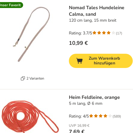
nser Favorit
Nomad Tales Hundeleine
Calma, sand
120 cm lang, 15 mm breit
Rating: 3.7/5
(
17
)
10,99 €
Zum Warenkorb
hinzufügen
2 Varianten
Heim Feldleine, orange
5 m lang, Ø 6 mm
Rating: 4/5
(
589
)
UVP
16,99 €
7,69 €