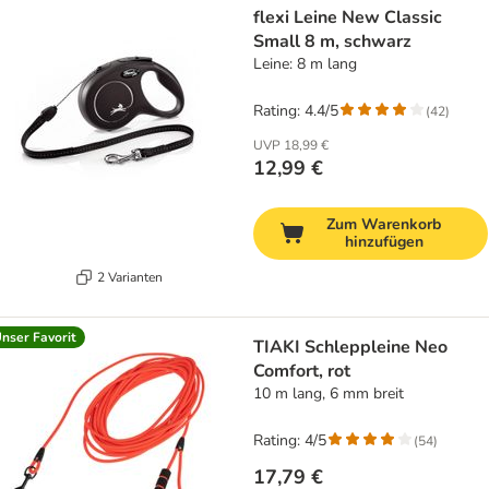
flexi Leine New Classic
Small 8 m, schwarz
Leine: 8 m lang
Rating: 4.4/5
(
42
)
UVP
18,99 €
12,99 €
Zum Warenkorb
hinzufügen
2 Varianten
nser Favorit
TIAKI Schleppleine Neo
Comfort, rot
10 m lang, 6 mm breit
Rating: 4/5
(
54
)
17,79 €