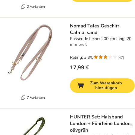
2 Varianten
Nomad Tales Geschirr
Calma, sand
Passende Leine: 200 cm lang, 20
mm breit
Rating: 3.3/5
(
47
)
17,99 €
Zum Warenkorb
hinzufügen
7 Varianten
HUNTER Set: Halsband
London + Führleine London,
olivgrün