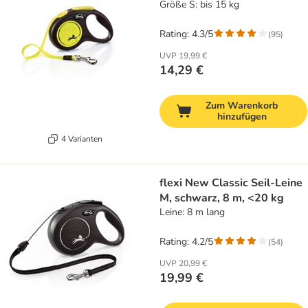
Größe S: bis 15 kg
Rating: 4.3/5
(
95
)
UVP
19,99 €
14,29 €
Zum Warenkorb
hinzufügen
4 Varianten
flexi New Classic Seil-Leine
M, schwarz, 8 m, <20 kg
Leine: 8 m lang
Rating: 4.2/5
(
54
)
UVP
20,99 €
19,99 €