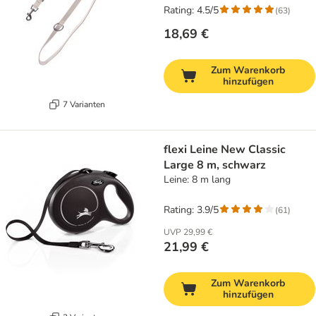
Rating: 4.5/5
(
63
)
18,69 €
Zum Warenkorb
hinzufügen
7 Varianten
flexi Leine New Classic
Large 8 m, schwarz
Leine: 8 m lang
Rating: 3.9/5
(
61
)
UVP
29,99 €
21,99 €
Zum Warenkorb
hinzufügen