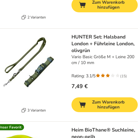
Zum Warenkorb
hinzufügen
2 Varianten
HUNTER Set: Halsband
London + Führleine London,
olivgrün
Vario Basic Größe M + Leine 200
cm / 10 mm
Rating: 3.1/5
(
15
)
7,49 €
Zum Warenkorb
hinzufügen
3 Varianten
nser Favorit
Heim BioThane® Suchleine,
neon-gelb