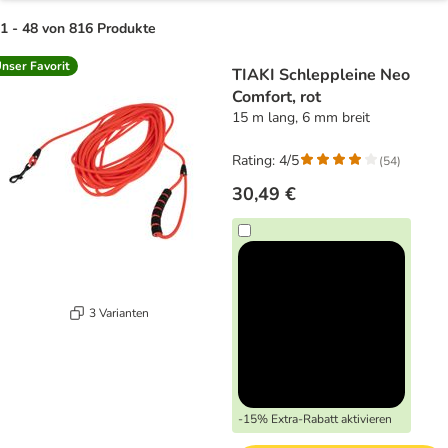
1 - 48 von 816 Produkte
product items have been changed
nser Favorit
TIAKI Schleppleine Neo
Comfort, rot
15 m lang, 6 mm breit
Rating: 4/5
(
54
)
30,49 €
3 Varianten
-15% Extra-Rabatt aktivieren