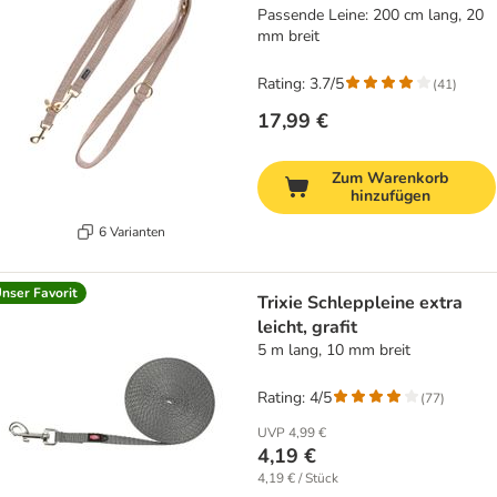
Passende Leine: 200 cm lang, 20
mm breit
Rating: 3.7/5
(
41
)
17,99 €
Zum Warenkorb
hinzufügen
6 Varianten
nser Favorit
Trixie Schleppleine extra
leicht, grafit
5 m lang, 10 mm breit
Rating: 4/5
(
77
)
UVP
4,99 €
4,19 €
4,19 € / Stück