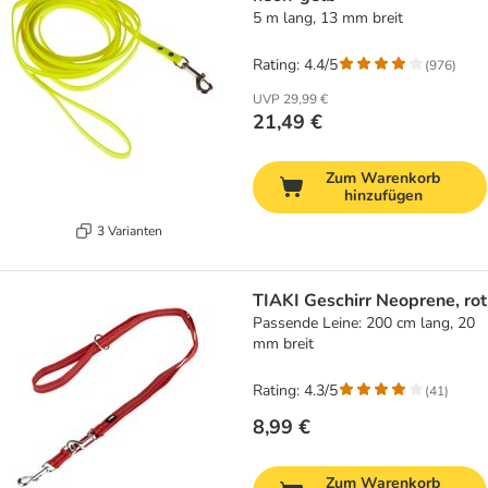
5 m lang, 13 mm breit
Rating: 4.4/5
(
976
)
UVP
29,99 €
21,49 €
Zum Warenkorb
hinzufügen
3 Varianten
TIAKI Geschirr Neoprene, rot
Passende Leine: 200 cm lang, 20
mm breit
Rating: 4.3/5
(
41
)
8,99 €
Zum Warenkorb