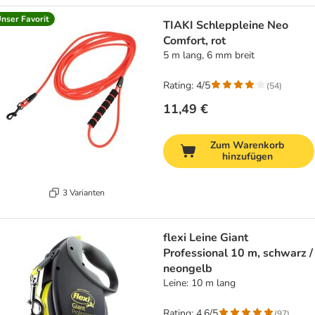
nser Favorit
TIAKI Schleppleine Neo
Comfort, rot
5 m lang, 6 mm breit
Rating: 4/5
(
54
)
11,49 €
Zum Warenkorb
hinzufügen
3 Varianten
flexi Leine Giant
Professional 10 m, schwarz /
neongelb
Leine: 10 m lang
Rating: 4.6/5
(
97
)