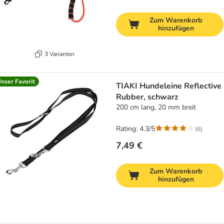
Zum Warenkorb
hinzufügen
3 Varianten
nser Favorit
TIAKI Hundeleine Reflective
Rubber, schwarz
200 cm lang, 20 mm breit
Rating: 4.3/5
(
6
)
7,49 €
Zum Warenkorb
hinzufügen