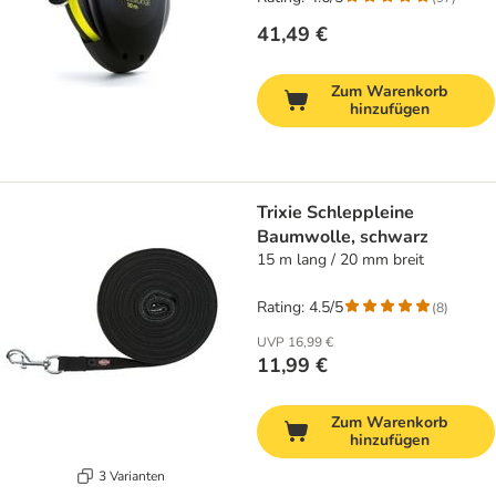
41,49 €
Zum Warenkorb
hinzufügen
Trixie Schleppleine
Baumwolle, schwarz
15 m lang / 20 mm breit
Rating: 4.5/5
(
8
)
UVP
16,99 €
11,99 €
Zum Warenkorb
hinzufügen
3 Varianten