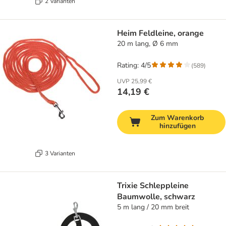
2 Varianten
Heim Feldleine, orange
20 m lang, Ø 6 mm
Rating: 4/5
(
589
)
UVP
25,99 €
14,19 €
Zum Warenkorb
hinzufügen
3 Varianten
Trixie Schleppleine
Baumwolle, schwarz
5 m lang / 20 mm breit