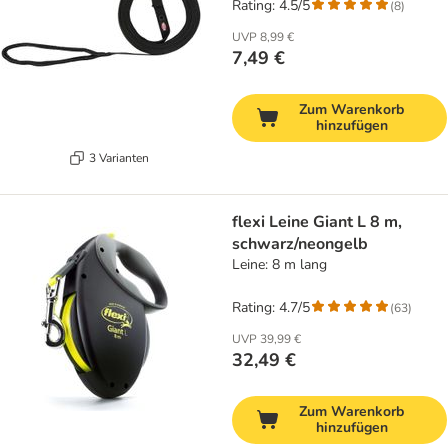
Rating: 4.5/5
(
8
)
UVP
8,99 €
7,49 €
Zum Warenkorb
hinzufügen
3 Varianten
flexi Leine Giant L 8 m,
schwarz/neongelb
Leine: 8 m lang
Rating: 4.7/5
(
63
)
UVP
39,99 €
32,49 €
Zum Warenkorb
hinzufügen