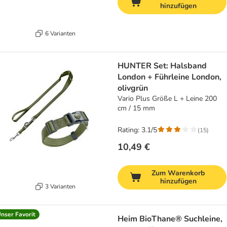
hinzufügen
6 Varianten
HUNTER Set: Halsband
London + Führleine London,
olivgrün
Vario Plus Größe L + Leine 200
cm / 15 mm
Rating: 3.1/5
(
15
)
10,49 €
Zum Warenkorb
hinzufügen
3 Varianten
nser Favorit
Heim BioThane® Suchleine,