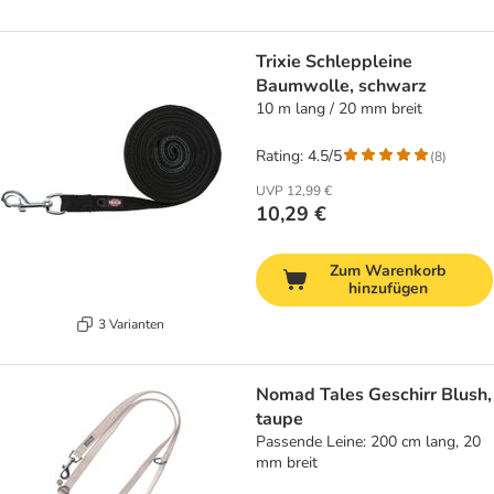
Trixie Schleppleine
Baumwolle, schwarz
10 m lang / 20 mm breit
Rating: 4.5/5
(
8
)
UVP
12,99 €
10,29 €
Zum Warenkorb
hinzufügen
3 Varianten
Nomad Tales Geschirr Blush,
taupe
Passende Leine: 200 cm lang, 20
mm breit