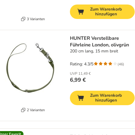
Zum Warenkorb
hinzufügen
3 Varianten
HUNTER Verstellbare
Führleine London, olivgrün
200 cm lang, 15 mm breit
Rating: 4.3/5
(
46
)
UVP
11,49 €
6,99 €
Zum Warenkorb
hinzufügen
2 Varianten
nser Favorit