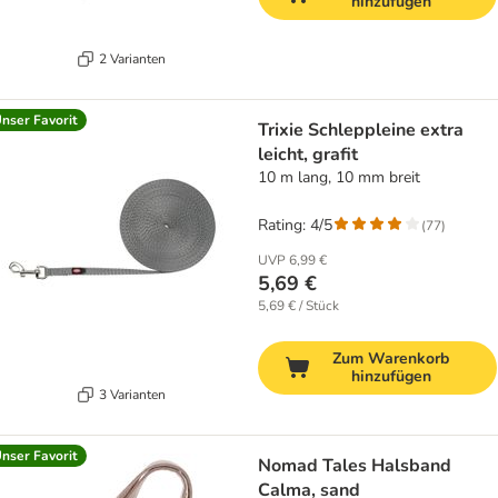
hinzufügen
2 Varianten
nser Favorit
Trixie Schleppleine extra
leicht, grafit
10 m lang, 10 mm breit
Rating: 4/5
(
77
)
UVP
6,99 €
5,69 €
5,69 € / Stück
Zum Warenkorb
hinzufügen
3 Varianten
nser Favorit
Nomad Tales Halsband
Calma, sand