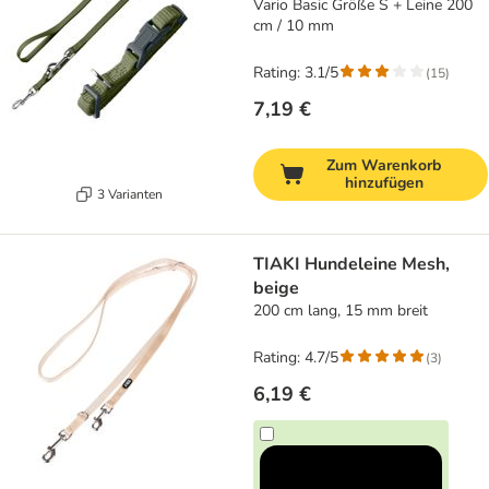
Vario Basic Größe S + Leine 200
cm / 10 mm
Rating: 3.1/5
(
15
)
7,19 €
Zum Warenkorb
hinzufügen
3 Varianten
TIAKI Hundeleine Mesh,
beige
200 cm lang, 15 mm breit
Rating: 4.7/5
(
3
)
6,19 €