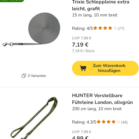
Trixie Schleppleine extra
leicht, grafit
15 m lang, 10 mm breit
Rating: 4/5
(
77
)
UVP
7,99 €
7,19 €
7,19 € / Stück
Zum Warenkorb
hinzufügen
3 Varianten
HUNTER Verstellbare
Führleine London, olivgrün
200 cm lang, 10 mm breit
Rating: 4.3/5
(
46
)
UVP
7,99 €
4,99 €