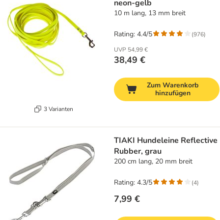
neon-gelb
10 m lang, 13 mm breit
Rating: 4.4/5
(
976
)
UVP
54,99 €
38,49 €
Zum Warenkorb
hinzufügen
3 Varianten
TIAKI Hundeleine Reflective
Rubber, grau
200 cm lang, 20 mm breit
Rating: 4.3/5
(
4
)
7,99 €