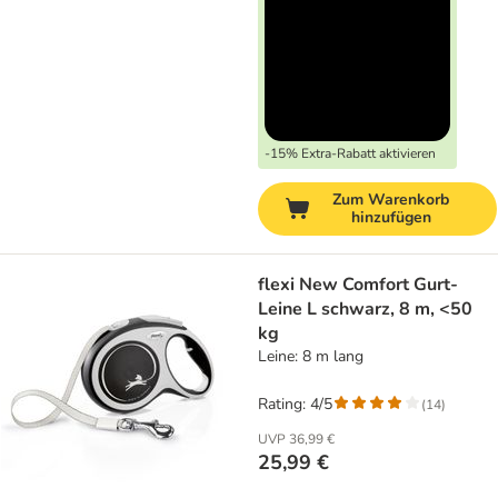
-15% Extra-Rabatt aktivieren
Zum Warenkorb
hinzufügen
flexi New Comfort Gurt-
Leine L schwarz, 8 m, <50
kg
Leine: 8 m lang
Rating: 4/5
(
14
)
UVP
36,99 €
25,99 €