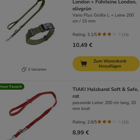
London + Führleine London,
olivgrün
Vario Plus Größe L + Leine 200
cm / 15 mm
Rating: 3.1/5
(
15
)
10,49 €
Zum Warenkorb
hinzufügen
3 Varianten
nser Favorit
TIAKI Halsband Soft & Safe,
rot
passende Leine: 200 cm lang, 20
mm breit
Rating: 2.6/5
(
32
)
8,99 €