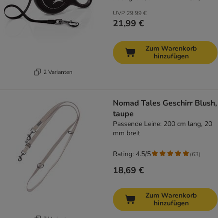
UVP
29,99 €
21,99 €
Zum Warenkorb
hinzufügen
2 Varianten
Nomad Tales Geschirr Blush,
taupe
Passende Leine: 200 cm lang, 20
mm breit
Rating: 4.5/5
(
63
)
18,69 €
Zum Warenkorb
hinzufügen