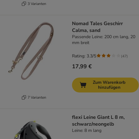
3 Varianten
Nomad Tales Geschirr
Calma, sand
Passende Leine: 200 cm lang, 20
mm breit
Rating: 3.3/5
(
47
)
17,99 €
Zum Warenkorb
hinzufügen
7 Varianten
flexi Leine Giant L 8 m,
schwarz/neongelb
Leine: 8 m lang