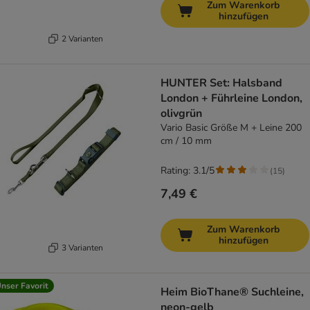
Zum Warenkorb
hinzufügen
2 Varianten
HUNTER Set: Halsband
London + Führleine London,
olivgrün
Vario Basic Größe M + Leine 200
cm / 10 mm
Rating: 3.1/5
(
15
)
7,49 €
Zum Warenkorb
hinzufügen
3 Varianten
nser Favorit
Heim BioThane® Suchleine,
neon-gelb