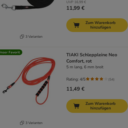
UVP
16,99 €
11,99 €
Zum Warenkorb
hinzufügen
3 Varianten
nser Favorit
TIAKI Schleppleine Neo
Comfort, rot
5 m lang, 6 mm breit
Rating: 4/5
(
54
)
11,49 €
Zum Warenkorb
hinzufügen
3 Varianten