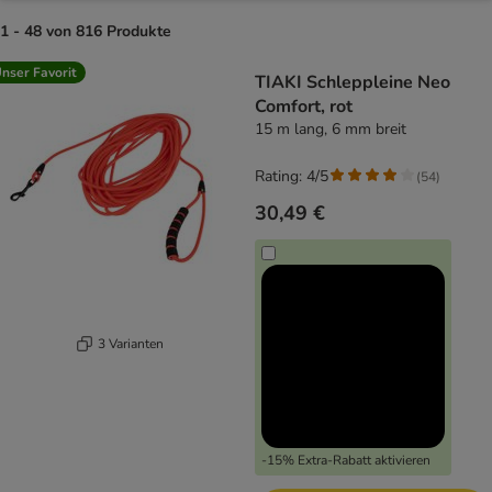
1 - 48 von 816 Produkte
product items have been changed
nser Favorit
TIAKI Schleppleine Neo
Comfort, rot
15 m lang, 6 mm breit
Rating: 4/5
(
54
)
30,49 €
3 Varianten
-15% Extra-Rabatt aktivieren