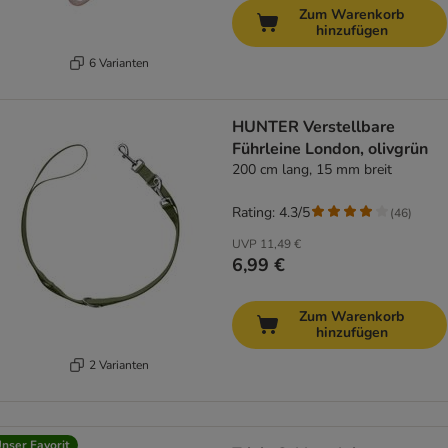
Zum Warenkorb
hinzufügen
6 Varianten
HUNTER Verstellbare
Führleine London, olivgrün
200 cm lang, 15 mm breit
Rating: 4.3/5
(
46
)
UVP
11,49 €
6,99 €
Zum Warenkorb
hinzufügen
2 Varianten
nser Favorit