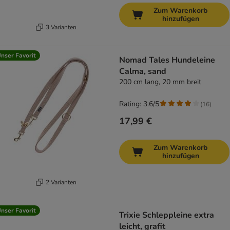
Zum Warenkorb
hinzufügen
3 Varianten
nser Favorit
Nomad Tales Hundeleine
Calma, sand
200 cm lang, 20 mm breit
Rating: 3.6/5
(
16
)
17,99 €
Zum Warenkorb
hinzufügen
2 Varianten
nser Favorit
Trixie Schleppleine extra
leicht, grafit