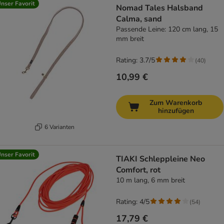
nser Favorit
Nomad Tales Halsband
Calma, sand
Passende Leine: 120 cm lang, 15
mm breit
Rating: 3.7/5
(
40
)
10,99 €
Zum Warenkorb
hinzufügen
6 Varianten
nser Favorit
TIAKI Schleppleine Neo
Comfort, rot
10 m lang, 6 mm breit
Rating: 4/5
(
54
)
17,79 €