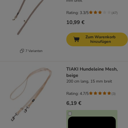
mm breit
Rating: 3.3/5
(
47
)
10,99 €
Zum Warenkorb
hinzufügen
7 Varianten
TIAKI Hundeleine Mesh,
beige
200 cm lang, 15 mm breit
Rating: 4.7/5
(
3
)
6,19 €