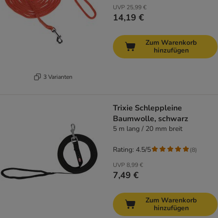
UVP
25,99 €
14,19 €
Zum Warenkorb
hinzufügen
3 Varianten
Trixie Schleppleine
Baumwolle, schwarz
5 m lang / 20 mm breit
Rating: 4.5/5
(
8
)
UVP
8,99 €
7,49 €
Zum Warenkorb
hinzufügen