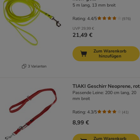
5 m lang, 13 mm breit
Rating: 4.4/5
(
976
)
UVP
29,99 €
21,49 €
Zum Warenkorb
hinzufügen
3 Varianten
TIAKI Geschirr Neoprene, rot
Passende Leine: 200 cm lang, 20
mm breit
Rating: 4.3/5
(
41
)
8,99 €
Zum Warenkorb