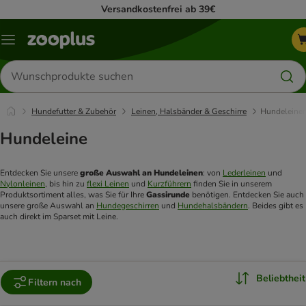
Versandkostenfrei ab 39€
Menü
Produkte
suchen
Hundefutter & Zubehör
Leinen, Halsbänder & Geschirre
Hundeleine
Hundeleine
Entdecken Sie unsere 
große Auswahl an Hundeleinen
: von 
Lederleinen
 und 
Nylonleinen
, bis hin zu 
flexi Leinen
 und 
Kurzführern
 finden Sie in unserem 
Produktsortiment alles, was Sie für Ihre 
Gassirunde 
benötigen. Entdecken Sie auch 
unsere große Auswahl an 
Hundegeschirren
 und 
Hundehalsbändern
. Beides gibt es 
auch direkt im Sparset mit Leine.
Beliebtheit
Filtern nach