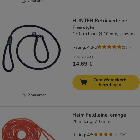
7 Varianten
HUNTER Retrieverleine
Freestyle
170 cm lang, Ø 10 mm, schwarz
Rating: 4.8/5
(
384
)
UVP
28,99 €
14,69 €
Zum Warenkorb
hinzufügen
2 Varianten
Heim Feldleine, orange
20 m lang, Ø 6 mm
Rating: 4/5
(
589
)