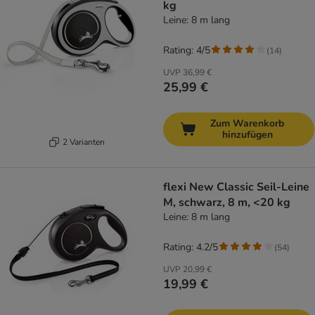
kg
Leine: 8 m lang
Rating: 4/5
(
14
)
UVP
36,99 €
25,99 €
Zum Warenkorb
hinzufügen
2 Varianten
flexi New Classic Seil-Leine
M, schwarz, 8 m, <20 kg
Leine: 8 m lang
Rating: 4.2/5
(
54
)
UVP
20,99 €
19,99 €