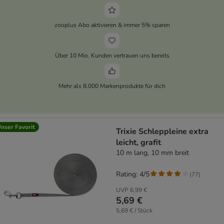
zooplus Abo aktivieren & immer 5% sparen
Über 10 Mio. Kunden vertrauen uns bereits
Mehr als 8.000 Markenprodukte für dich
nser Favorit
Trixie Schleppleine extra
leicht, grafit
10 m lang, 10 mm breit
Rating: 4/5
(
77
)
UVP
6,99 €
5,69 €
5,69 € / Stück