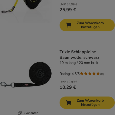
UVP
34,99 €
25,99 €
Zum Warenkorb
hinzufügen
Trixie Schleppleine
Baumwolle, schwarz
10 m lang / 20 mm breit
Rating: 4.5/5
(
8
)
UVP
12,99 €
10,29 €
Zum Warenkorb
hinzufügen
3 Varianten