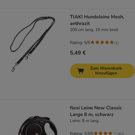
TIAKI Hundeleine Mesh,
anthrazit
200 cm lang, 15 mm breit
Rating: 5/5
(
1
)
5,49 €
Zum Warenkorb
hinzufügen
flexi Leine New Classic
Large 8 m, schwarz
Leine: 8 m lang
Rating: 3.9/5
(
61
)