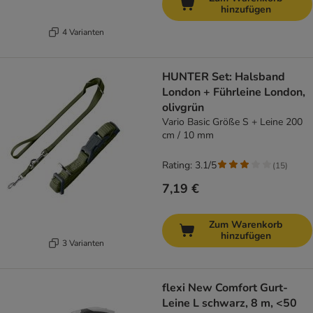
hinzufügen
4 Varianten
HUNTER Set: Halsband
London + Führleine London,
olivgrün
Vario Basic Größe S + Leine 200
cm / 10 mm
Rating: 3.1/5
(
15
)
7,19 €
Zum Warenkorb
hinzufügen
3 Varianten
flexi New Comfort Gurt-
Leine L schwarz, 8 m, <50