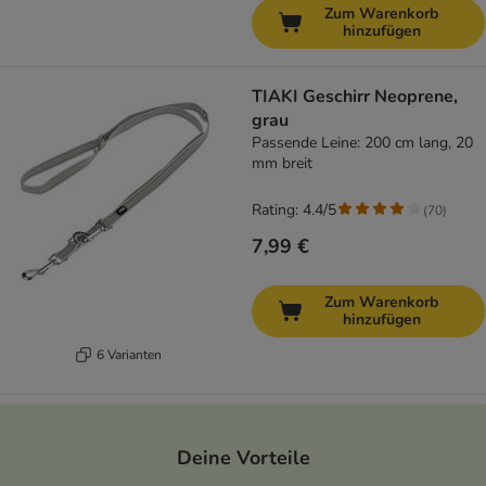
Zum Warenkorb
hinzufügen
TIAKI Geschirr Neoprene,
grau
Passende Leine: 200 cm lang, 20
mm breit
Rating: 4.4/5
(
70
)
7,99 €
Zum Warenkorb
hinzufügen
6 Varianten
Deine Vorteile