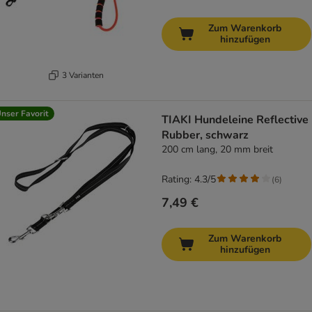
Zum Warenkorb
hinzufügen
3 Varianten
nser Favorit
TIAKI Hundeleine Reflective
Rubber, schwarz
200 cm lang, 20 mm breit
Rating: 4.3/5
(
6
)
7,49 €
Zum Warenkorb
hinzufügen