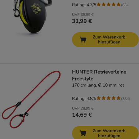
Rating: 4.7/5
(
63
)
UVP
39,99 €
31,99 €
Zum Warenkorb
hinzufügen
HUNTER Retrieverleine
Freestyle
170 cm lang, Ø 10 mm, rot
Rating: 4.8/5
(
384
)
UVP
28,99 €
14,69 €
Zum Warenkorb
hinzufügen