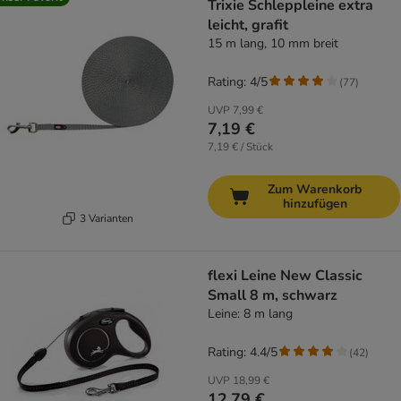
Trixie Schleppleine extra
leicht, grafit
15 m lang, 10 mm breit
Rating: 4/5
(
77
)
UVP
7,99 €
7,19 €
7,19 € / Stück
Zum Warenkorb
hinzufügen
3 Varianten
flexi Leine New Classic
Small 8 m, schwarz
Leine: 8 m lang
Rating: 4.4/5
(
42
)
UVP
18,99 €
12,79 €