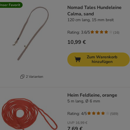
nser Favorit
Nomad Tales Hundeleine
Calma, sand
120 cm lang, 15 mm breit
Rating: 3.6/5
(
16
)
10,99 €
Zum Warenkorb
hinzufügen
2 Varianten
Heim Feldleine, orange
5 m lang, Ø 6 mm
Rating: 4/5
(
589
)
UVP
16,99 €
7,69 €