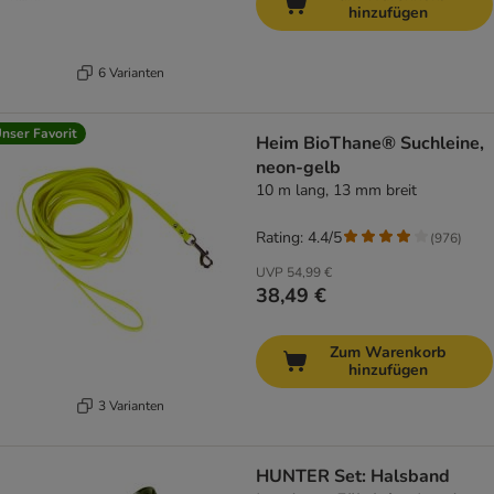
hinzufügen
6 Varianten
nser Favorit
Heim BioThane® Suchleine,
neon-gelb
10 m lang, 13 mm breit
Rating: 4.4/5
(
976
)
UVP
54,99 €
38,49 €
Zum Warenkorb
hinzufügen
3 Varianten
HUNTER Set: Halsband