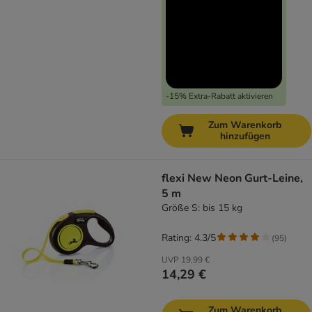
-15% Extra-Rabatt aktivieren
Zum Warenkorb
hinzufügen
flexi New Neon Gurt-Leine,
5 m
Größe S: bis 15 kg
Rating: 4.3/5
(
95
)
UVP
19,99 €
14,29 €
Zum Warenkorb