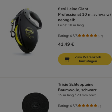
flexi Leine Giant
Professional 10 m, schwarz /
neongelb
Leine: 10 m lang
Rating: 4.6/5
(
97
)
41,49 €
Zum Warenkorb
hinzufügen
Trixie Schleppleine
Baumwolle, schwarz
15 m lang / 20 mm breit
Rating: 4.5/5
(
8
)