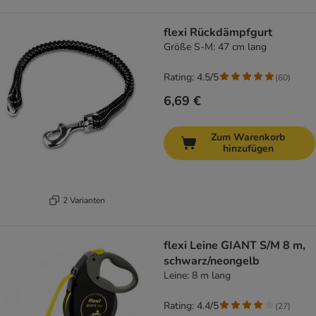
flexi Rückdämpfgurt
Größe S-M: 47 cm lang
Rating: 4.5/5
(
60
)
6,69 €
Zum Warenkorb
hinzufügen
2 Varianten
flexi Leine GIANT S/M 8 m,
schwarz/neongelb
Leine: 8 m lang
Rating: 4.4/5
(
27
)