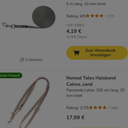
5 m lang, 10 mm breit
Rating: 4/5
(
77
)
UVP
4,99 €
4,19 €
4,19 € / Stück
Zum Warenkorb
hinzufügen
3 Varianten
nser Favorit
Nomad Tales Halsband
Calma, sand
Passende Leine: 200 cm lang, 20
mm breit
Rating: 3.7/5
(
40
)
17,99 €