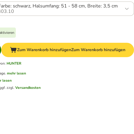
Farbe: schwarz, Halsumfang: 51 - 58 cm, Breite: 3,5 cm
03.10
ktivieren
Zum Warenkorb hinzufügen
Zum Warenkorb hinzufügen
von
:
HUNTER
age.
mehr lesen
r lesen
ggf. zzgl.
Versandkosten