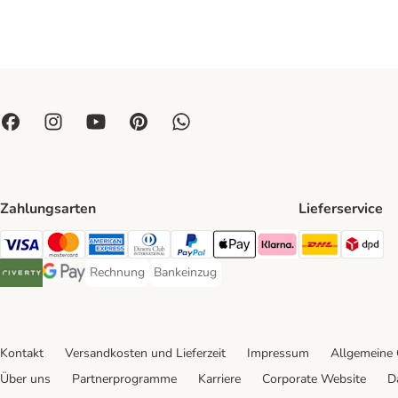
Zahlungsarten
Lieferservice
DHL Ship
DP
Visa Payment Method
Mastercard Payment Method
American Express Payment Method
Diners Club Payment Method
PayPal Payment Method
Apple Pay Payment Method
Klarna Payment Method
Rechnung
Bankeinzug
Rechnung Payment Method
Bankeinzug Payment Method
Riverty Payment Method
Google Pay Payment Method
Kontakt
Versandkosten und Lieferzeit
Impressum
Allgemeine
Über uns
Partnerprogramme
Karriere
Corporate Website
D