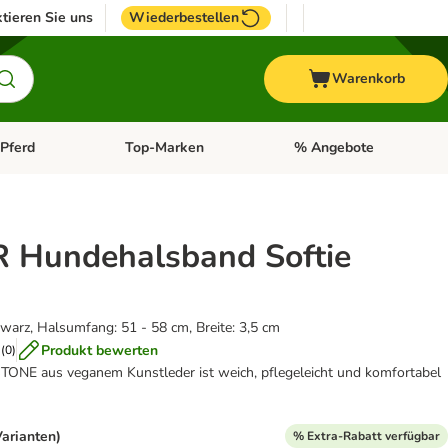
tieren Sie uns
Wiederbestellen
Warenkorb
Pferd
Top-Marken
% Angebote
: Fisch
tegorie-Menü öffnen: Vogel
Kategorie-Menü öffnen: Pferd
Kategorie-Menü öffnen: T
Hundehalsband Softie
hwarz, Halsumfang: 51 - 58 cm, Breite: 3,5 cm
Produkt bewerten
(
0
)
ONE aus veganem Kunstleder ist weich, pflegeleicht und komfortabel
Varianten)
% Extra-Rabatt verfügbar