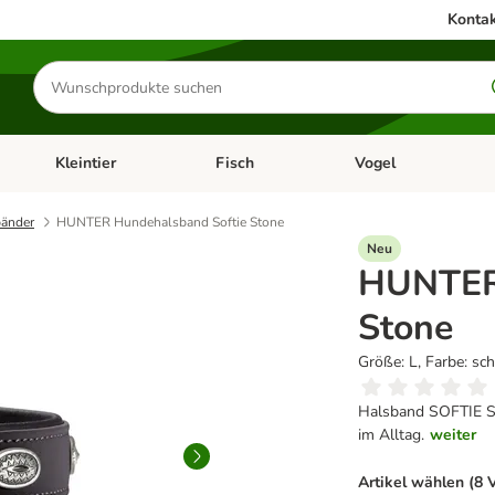
Kontak
Produkte
suchen
Kleintier
Fisch
Vogel
utter & Zubehör
Kategorie-Menü öffnen: Hundefutter & Zubehör
Kategorie-Menü öffnen: Kleintier
Kategorie-Menü öffnen
Ka
änder
HUNTER Hundehalsband Softie Stone
Neu
HUNTER 
Stone
Größe: L, Farbe: sc
Halsband SOFTIE ST
im Alltag.
weiter
Artikel wählen (8 