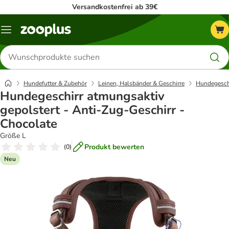
Versandkostenfrei ab 39€
Menü
Produkte
suchen
Hundefutter & Zubehör
Leinen, Halsbänder & Geschirre
Hundegesch
Hundegeschirr atmungsaktiv
gepolstert - Anti-Zug-Geschirr -
Chocolate
Größe L
Produkt bewerten
(
0
)
Neu