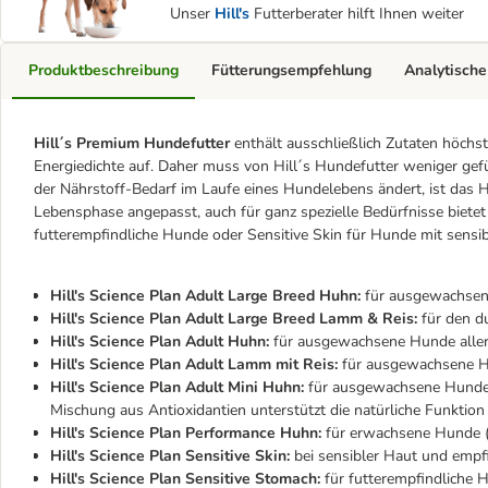
Unser
Hill's
Futterberater hilft Ihnen weiter
Produktbeschreibung
Fütterungsempfehlung
Analytische
Hill´s Premium Hundefutter
enthält ausschließlich Zutaten höchst
Energiedichte auf. Daher muss von Hill´s Hundefutter weniger gefüt
der Nährstoff-Bedarf im Laufe eines Hundelebens ändert, ist das H
Lebensphase angepasst, auch für ganz spezielle Bedürfnisse bietet
futterempfindliche Hunde oder Sensitive Skin für Hunde mit sensibl
Hill's Science Plan Adult Large Breed Huhn:
für ausgewachsene
Hill's Science Plan Adult Large Breed Lamm & Reis:
für den du
Hill's Science Plan Adult Huhn:
für ausgewachsene Hunde aller
Hill's Science Plan Adult Lamm mit Reis:
für ausgewachsene Hu
Hill's Science Plan Adult Mini Huhn:
für ausgewachsene Hunde vo
Mischung aus Antioxidantien unterstützt die natürliche Funkti
Hill's Science Plan Performance Huhn:
für erwachsene Hunde (1
Hill's Science Plan Sensitive Skin:
bei sensibler Haut und empfi
Hill's Science Plan Sensitive Stomach:
für futterempfindliche 