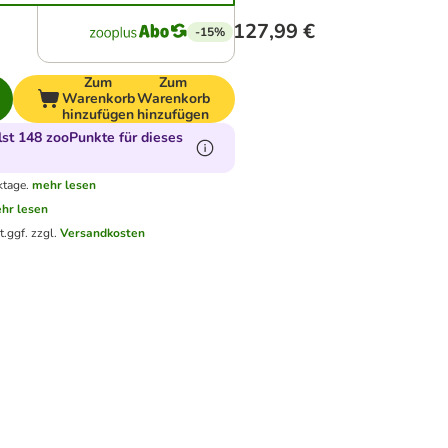
127,99 €
-15%
Zum
Zum
Warenkorb
Warenkorb
hinzufügen
hinzufügen
t 148 zooPunkte für dieses
ktage.
mehr lesen
hr lesen
t.
ggf. zzgl.
Versandkosten