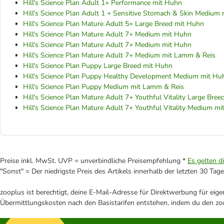
Hill's Science Plan Adult 1+ Performance mit Huhn
Hill's Science Plan Adult 1 + Sensitive Stomach & Skin Medium
Hill's Science Plan Mature Adult 5+ Large Breed mit Huhn
Hill's Science Plan Mature Adult 7+ Medium mit Huhn
Hill's Science Plan Mature Adult 7+ Medium mit Huhn
Hill's Science Plan Mature Adult 7+ Medium mit Lamm & Reis
Hill's Science Plan Puppy Large Breed mit Huhn
Hill's Science Plan Puppy Healthy Development Medium mit Hu
Hill's Science Plan Puppy Medium mit Lamm & Reis
Hill's Science Plan Mature Adult 7+ Youthful Vitality Large Bre
Hill's Science Plan Mature Adult 7+ Youthful Vitality Medium m
Preise inkl. MwSt. UVP = unverbindliche Preisempfehlung *
Es gelten d
"Sonst" = Der niedrigste Preis des Artikels innerhalb der letzten 30 Tage
zooplus ist berechtigt, deine E-Mail-Adresse für Direktwerbung für eig
Übermittlungskosten nach den Basistarifen entstehen, indem du den zoo