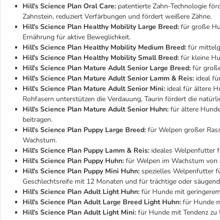
Hill's Science Plan Oral Care:
patentierte Zahn-Technologie förd
Zahnstein, reduziert Verfärbungen und fördert weißere Zähne.
Hill's Science Plan Healthy Mobility Large Breed:
für große Hu
Ernährung für aktive Beweglichkeit.
Hill's Science Plan Healthy Mobility Medium Breed:
für mittel
Hill's Science Plan Healthy Mobility Small Breed:
für kleine Hu
Hill's Science Plan Mature Adult Senior Large Breed:
für große
Hill's Science Plan Mature Adult Senior Lamm & Reis:
ideal fü
Hill's Science Plan Mature Adult Senior Mini:
ideal für ältere H
Rohfasern unterstützen die Verdauung, Taurin fördert die natürli
Hill's Science Plan Mature Adult Senior Huhn:
für ältere Hunde
beitragen.
Hill's Science Plan Puppy Large Breed:
für Welpen großer Rasse
Wachstum.
Hill's Science Plan Puppy Lamm & Reis:
ideales Welpenfutter 
Hill's Science Plan Puppy Huhn:
für Welpen im Wachstum von d
Hill's Science Plan Puppy Mini Huhn:
spezielles Welpenfutter 
Geschlechtsreife mit 12 Monaten und für trächtige oder säugen
Hill's Science Plan Adult Light Huhn:
für Hunde mit geringerem
Hill's Science Plan Adult Large Breed Light Huhn:
für Hunde mi
Hill's Science Plan Adult Light Mini:
für Hunde mit Tendenz zu Ü