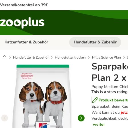
Versandkostenfrei ab 39€
Katzenfutter & Zubehör
Hundefutter & Zubehör
Kategorie-Menü öffnen: Katzenf
Hundefutter & Zubehör
Hundefutter trocken
Hill's Science Plan
Sparpake
Plan 2 
Puppy Medium Chick
This is a stars ratin
Produkt bewert
Sparpaket! Beim Kau
Wahl kannst du
jet
Verdaulichkeit, dec
weiter