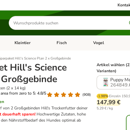
Kontak
Produkte
suchen
Kleintier
Fisch
Vogel
utter & Zubehör
Kategorie-Menü öffnen: Hundefutter & Zubehör
Kategorie-Menü öffnen: Kleintier
Kategorie-Menü öffnen
Ka
Sparpaket Hill's Science Plan 2 x Großgebinde
t Hill's Science
Artikel wählen (2
Varianten)
x Großgebinde
Puppy Me
264849.
en (2 x 14 kg)
g area from zero to 5: 4.8/5
(
908
)
-1.98%
Einzeln
150,
147,99 €
en
f von 2 Großgebinden Hill's Trockenfutter deiner
5,29 € / kg
zt dauerhaft sparen!
Hochwertige Zutaten, hohe
kt den Nährstoffbedarf des Hundes optimal ab