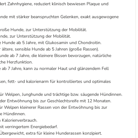
ert Zahnhygiene, reduziert klinisch bewiesen Plaque und
nde mit stärker beanspruchten Gelenken, exakt ausgewogene
große Hunde, zur Unterstützung der Mobilität.
nde, zur Unterstützung der Mobilität.
 Hunde ab 5 Jahre, mit Glukosamin und Chondroitin.
r ältere, sensible Hunde ab 5 Jahren (große Rassen).
unde ab 7 Jahre, die kleinere Bissen bevorzugen, natürliche
che Herzfunktion.
 ab 7 Jahre, kann zu normaler Haut und glänzendem Fell
n, fett- und kalorienarm für kontrolliertes und optimales
für Welpen, Junghunde und trächtige bzw. säugende Hündinnen.
er Entwöhnung bis zur Geschlechtsreife mit 12 Monaten.
für Welpen kleinerer Rassen von der Entwöhnung bis zur
de Hündinnen.
 Kalorienverbrauch.
t verringertem Energiebedarf.
bergewicht, extra für kleine Hunderassen konzipiert.