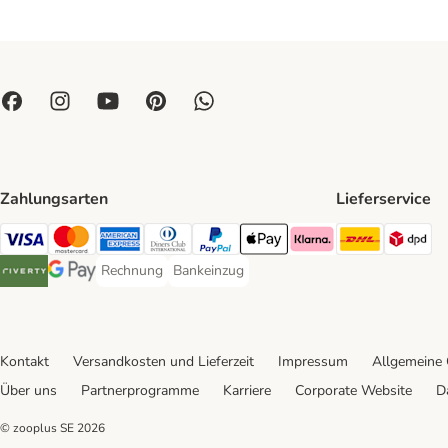
Zahlungsarten
Lieferservice
DHL Ship
DP
Visa Payment Method
Mastercard Payment Method
American Express Payment Method
Diners Club Payment Method
PayPal Payment Method
Apple Pay Payment Method
Klarna Payment Method
Rechnung
Bankeinzug
Rechnung Payment Method
Bankeinzug Payment Method
Riverty Payment Method
Google Pay Payment Method
Kontakt
Versandkosten und Lieferzeit
Impressum
Allgemeine
Über uns
Partnerprogramme
Karriere
Corporate Website
D
© zooplus SE
2026