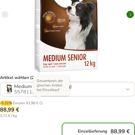
Artikel wählen (20 Varianten)
Gesamtpreis der
gleichen Artikel
Medium Senior (2 x 12 kg)
bei Einzelkauf
557811.29
-5.31%
Einzeln
93,98 €
88,99 €
3,71 € / kg
88,99 €
Einzellieferung