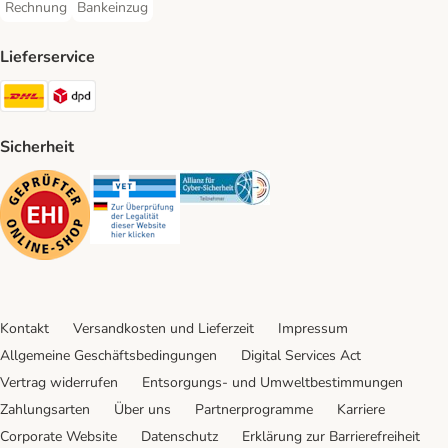
Rechnung
Bankeinzug
Rechnung Payment Method
Bankeinzug Payment Method
Lieferservice
DHL Shipping Method
DPD Shipping Method
Sicherheit
Security
Security
Security
Kontakt
Versandkosten und Lieferzeit
Impressum
Allgemeine Geschäftsbedingungen
Digital Services Act
Vertrag widerrufen
Entsorgungs- und Umweltbestimmungen
Zahlungsarten
Über uns
Partnerprogramme
Karriere
Corporate Website
Datenschutz
Erklärung zur Barrierefreiheit