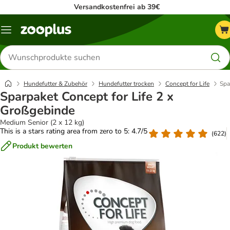
Versandkostenfrei ab 39€
Menü
Produkte
suchen
Hundefutter & Zubehör
Hundefutter trocken
Concept for Life
Spa
Sparpaket Concept for Life 2 x
Großgebinde
Medium Senior (2 x 12 kg)
This is a stars rating area from zero to 5: 4.7/5
(
622
)
Produkt bewerten