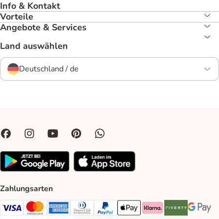
Info & Kontakt
Vorteile
Angebote & Services
Land auswählen
Deutschland / de
Zahlungsarten
Visa Payment Method
Mastercard Payment Method
American Express Payment Method
Diners Club Payment Method
PayPal Payment Method
Apple Pay Payment Method
Klarna Payment Method
Riverty Payment 
Google P