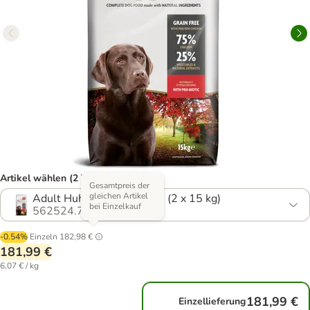
Artikel wählen (2 Varianten)
Gesamtpreis der
gleichen Artikel
Adult Huhn Große Rassen (2 x 15 kg)
bei Einzelkauf
562524.7
-0.54%
Einzeln
182,98 €
181,99 €
6,07 € / kg
181,99 €
Einzellieferung