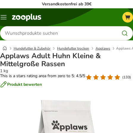
Versandkostenfrei ab 39€
Menü
Produkte
suchen
Hundefutter & Zubehör
Hundefutter trocken
Applaws
Applaws A
Applaws Adult Huhn Kleine &
Mittelgroße Rassen
1 kg
This is a stars rating area from zero to 5: 4.5/5
(
133
)
Produkt bewerten