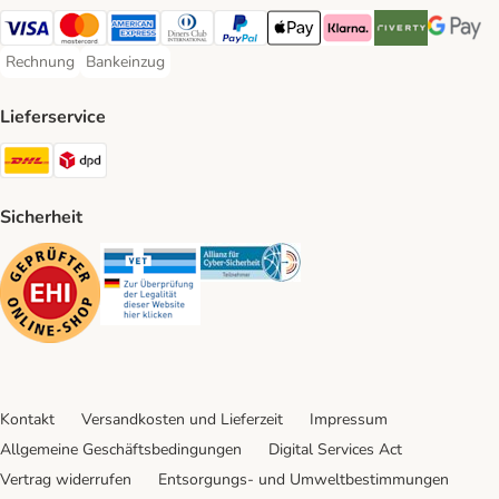
Visa Payment Method
Mastercard Payment Method
American Express Payment Method
Diners Club Payment Method
PayPal Payment Method
Apple Pay Payment Method
Klarna Payment Method
Riverty Payment 
Google P
Rechnung
Bankeinzug
Rechnung Payment Method
Bankeinzug Payment Method
Lieferservice
DHL Shipping Method
DPD Shipping Method
Sicherheit
Security
Security
Security
Kontakt
Versandkosten und Lieferzeit
Impressum
Allgemeine Geschäftsbedingungen
Digital Services Act
Vertrag widerrufen
Entsorgungs- und Umweltbestimmungen