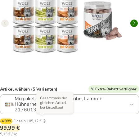
Artikel wählen (5 Varianten)
% Extra-Rabatt verfügbar
Mixpaket: Wildschwein, Huhn, Lamm +
Gesamtpreis der
gleichen Artikel
Hühnerherzen
bei Einzelkauf
2176013.5
-4.88%
Einzeln
105,12 €
99,99 €
5,13 € / kg