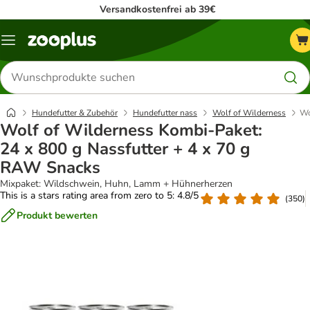
Versandkostenfrei ab 39€
Menü
Produkte
suchen
Hundefutter & Zubehör
Hundefutter nass
Wolf of Wilderness
Wo
Wolf of Wilderness Kombi-Paket:
24 x 800 g Nassfutter + 4 x 70 g
RAW Snacks
Mixpaket: Wildschwein, Huhn, Lamm + Hühnerherzen
This is a stars rating area from zero to 5: 4.8/5
(
350
)
Produkt bewerten