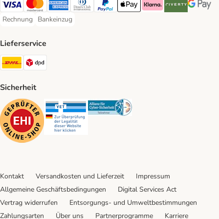
Visa Payment Method
Mastercard Payment Method
American Express Payment Method
Diners Club Payment Method
PayPal Payment Method
Apple Pay Payment Method
Klarna Payment Method
Riverty Payment 
Google P
Rechnung
Bankeinzug
Rechnung Payment Method
Bankeinzug Payment Method
Lieferservice
DHL Shipping Method
DPD Shipping Method
Sicherheit
Security
Security
Security
Kontakt
Versandkosten und Lieferzeit
Impressum
Allgemeine Geschäftsbedingungen
Digital Services Act
Vertrag widerrufen
Entsorgungs- und Umweltbestimmungen
Zahlungsarten
Über uns
Partnerprogramme
Karriere