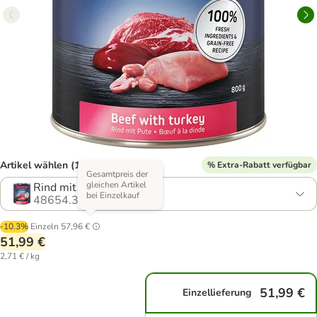
Artikel wählen (17 Varianten)
% Extra-Rabatt verfügbar
Gesamtpreis der
gleichen Artikel
Rind mit Pute
bei Einzelkauf
48654.31
-10.3%
Einzeln
57,96 €
51,99 €
2,71 € / kg
51,99 €
Einzellieferung