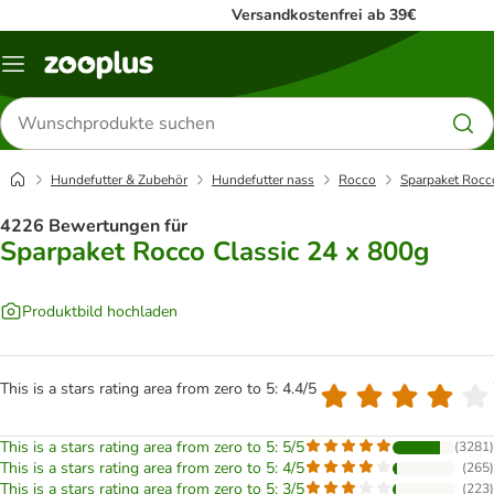
Versandkostenfrei ab 39€
Menü
Produkte
suchen
Hundefutter & Zubehör
Hundefutter nass
Rocco
Sparpaket Rocc
4226 Bewertungen für
Sparpaket Rocco Classic 24 x 800g
Produktbild hochladen
This is a stars rating area from zero to 5: 4.4/5
This is a stars rating area from zero to 5: 5/5
(
3281
)
This is a stars rating area from zero to 5: 4/5
(
265
)
This is a stars rating area from zero to 5: 3/5
(
223
)