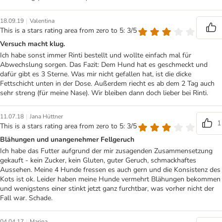
|
18.09.19
Valentina
This is a stars rating area from zero to 5: 3/5
Versuch macht klug.
Ich habe sonst immer Rinti bestellt und wollte einfach mal für
Abwechslung sorgen. Das Fazit: Dem Hund hat es geschmeckt und
dafür gibt es 3 Sterne. Was mir nicht gefallen hat, ist die dicke
Fettschicht unten in der Dose. Außerdem riecht es ab dem 2 Tag auch
sehr streng (für meine Nase). Wir bleiben dann doch lieber bei Rinti.
|
11.07.18
Jana Hüttner
1
This is a stars rating area from zero to 5: 3/5
Blähungen und unangenehmer Fellgeruch
Ich habe das Futter aufgrund der mir zusagenden Zusammensetzung
gekauft - kein Zucker, kein Gluten, guter Geruch, schmackhaftes
Aussehen. Meine 4 Hunde fressen es auch gern und die Konsistenz des
Kots ist ok. Leider haben meine Hunde vermehrt Blähungen bekommen
und wenigstens einer stinkt jetzt ganz furchtbar, was vorher nicht der
Fall war. Schade.
|
04.04.17
Marina