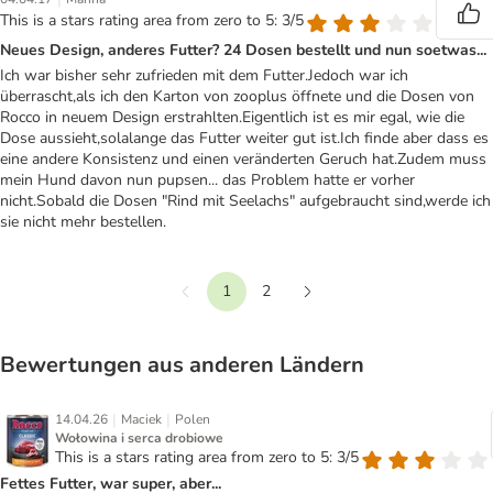
This is a stars rating area from zero to 5: 3/5
Neues Design, anderes Futter? 24 Dosen bestellt und nun soetwas...
Ich war bisher sehr zufrieden mit dem Futter.Jedoch war ich
überrascht,als ich den Karton von zooplus öffnete und die Dosen von
Rocco in neuem Design erstrahlten.Eigentlich ist es mir egal, wie die
Dose aussieht,solalange das Futter weiter gut ist.Ich finde aber dass es
eine andere Konsistenz und einen veränderten Geruch hat.Zudem muss
mein Hund davon nun pupsen... das Problem hatte er vorher
nicht.Sobald die Dosen "Rind mit Seelachs" aufgebraucht sind,werde ich
sie nicht mehr bestellen.
1
2
Vorherige
Weiter
Bewertungen aus anderen Ländern
|
|
14.04.26
Maciek
Polen
Wołowina i serca drobiowe
This is a stars rating area from zero to 5: 3/5
Fettes Futter, war super, aber...