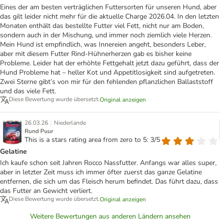
Eines der am besten verträglichen Futtersorten für unseren Hund, aber
das gilt leider nicht mehr für die aktuelle Charge 2026.04. In den letzten
Monaten enthält das bestellte Futter viel Fett, nicht nur am Boden,
sondern auch in der Mischung, und immer noch ziemlich viele Herzen.
Mein Hund ist empfindlich, was Innereien angeht, besonders Leber,
aber mit diesem Futter Rind-Hühnerherzen gab es bisher keine
Probleme. Leider hat der erhöhte Fettgehalt jetzt dazu geführt, dass der
Hund Probleme hat – heller Kot und Appetitlosigkeit sind aufgetreten.
Zwei Sterne gibt’s von mir für den fehlenden pflanzlichen Ballaststoff
und das viele Fett.
Diese Bewertung wurde übersetzt.
Original anzeigen
|
26.03.26
Niederlande
Rund Puur
This is a stars rating area from zero to 5: 3/5
Gelatine
Ich kaufe schon seit Jahren Rocco Nassfutter. Anfangs war alles super,
aber in letzter Zeit muss ich immer öfter zuerst das ganze Gelatine
entfernen, die sich um das Fleisch herum befindet. Das führt dazu, dass
das Futter an Gewicht verliert.
Diese Bewertung wurde übersetzt.
Original anzeigen
Weitere Bewertungen aus anderen Ländern ansehen