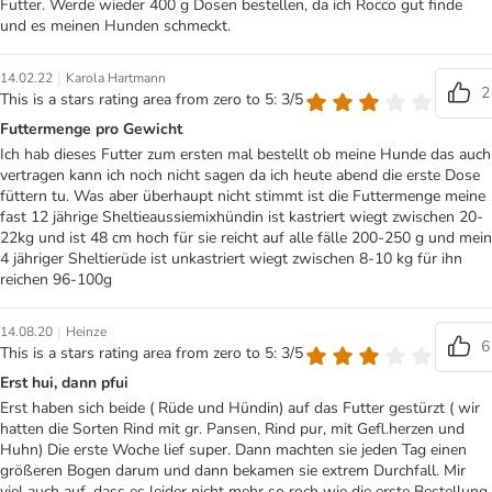
Futter. Werde wieder 400 g Dosen bestellen, da ich Rocco gut finde
und es meinen Hunden schmeckt.
|
14.02.22
Karola Hartmann
2
This is a stars rating area from zero to 5: 3/5
Futtermenge pro Gewicht
Ich hab dieses Futter zum ersten mal bestellt ob meine Hunde das auch
vertragen kann ich noch nicht sagen da ich heute abend die erste Dose
füttern tu. Was aber überhaupt nicht stimmt ist die Futtermenge meine
fast 12 jährige Sheltieaussiemixhündin ist kastriert wiegt zwischen 20-
22kg und ist 48 cm hoch für sie reicht auf alle fälle 200-250 g und mein
4 jähriger Sheltierüde ist unkastriert wiegt zwischen 8-10 kg für ihn
reichen 96-100g
|
14.08.20
Heinze
6
This is a stars rating area from zero to 5: 3/5
Erst hui, dann pfui
Erst haben sich beide ( Rüde und Hündin) auf das Futter gestürzt ( wir
hatten die Sorten Rind mit gr. Pansen, Rind pur, mit Gefl.herzen und
Huhn) Die erste Woche lief super. Dann machten sie jeden Tag einen
größeren Bogen darum und dann bekamen sie extrem Durchfall. Mir
viel auch auf, dass es leider nicht mehr so roch wie die erste Bestellung