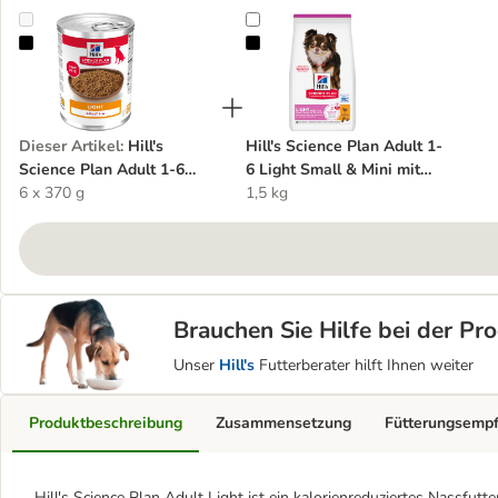
Hill's Science Plan Adult 1-6 Light
Hill's Science Plan Adult 1-6 Lig
Dieser Artikel
:
Hill's
Hill's Science Plan Adult 1-
Science Plan Adult 1-6
6 Light Small & Mini mit
Light
6 x 370 g
Huhn
1,5 kg
Brauchen Sie Hilfe bei der P
Unser
Hill's
Futterberater hilft Ihnen weiter
Produktbeschreibung
Zusammensetzung
Fütterungsemp
Hill's Science Plan Adult Light ist ein kalorienreduziertes Nassfu