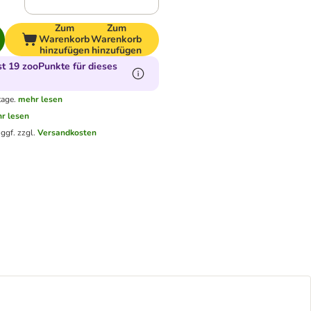
Zum
Zum
Warenkorb
Warenkorb
hinzufügen
hinzufügen
 19 zooPunkte für dieses
tage.
mehr lesen
r lesen
.
ggf. zzgl.
Versandkosten