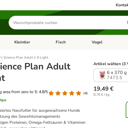
Kontak
Produkte
suchen
Kleintier
Fisch
Vogel
utter & Zubehör
Kategorie-Menü öffnen: Hundefutter & Zubehör
Kategorie-Menü öffnen: Kleintier
Kategorie-Menü öffnen
Ka
l's Science Plan Adult 1-6 Light
cience Plan Adult
Artikel wählen (3 
6 x 370 g
ht
7473.5
19,49 €
ng area from zero to 5: 4.8/5
(
4
)
8,78 € / kg
rten
uziertes Nassfutter für ausgewachsene Hunde
ützung des Gewichtsmanagements
tigen Proteinen, Omega-Fettsäuren & Vitaminen