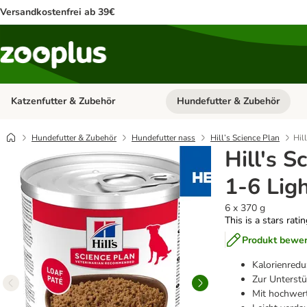
Versandkostenfrei ab 39€
Katzenfutter & Zubehör
Hundefutter & Zubehör
Kategorie-Menü öffnen: Katzenf
Hundefutter & Zubehör
Hundefutter nass
Hill’s Science Plan
Hil
Hill's S
1-6 Lig
6 x 370 g
This is a stars rati
Produkt bewe
Kalorienred
Zur Unterst
Mit hochwer