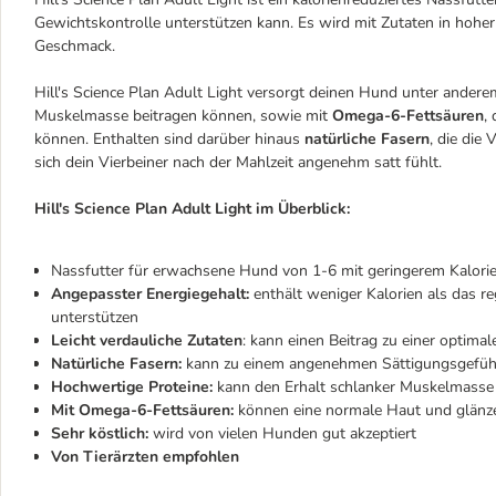
Gewichtskontrolle unterstützen kann. Es wird mit Zutaten in hoher
Geschmack.
Hill's Science Plan Adult Light versorgt deinen Hund unter ander
Muskelmasse beitragen können, sowie mit
Omega-6-Fettsäuren
,
können. Enthalten sind darüber hinaus
natürliche Fasern
, die die
sich dein Vierbeiner nach der Mahlzeit angenehm satt fühlt.
Hill's Science Plan Adult Light im Überblick:
Nassfutter für erwachsene Hund von 1-6 mit geringerem Kalori
Angepasster Energiegehalt:
enthält weniger Kalorien als das 
unterstützen
Leicht verdauliche Zutaten
: kann einen Beitrag zu einer optima
Natürliche Fasern:
kann zu einem angenehmen Sättigungsgefühl
Hochwertige Proteine:
kann den Erhalt schlanker Muskelmasse
Mit Omega-6-Fettsäuren:
können eine normale Haut und glänze
Sehr köstlich:
wird von vielen Hunden gut akzeptiert
Von Tierärzten empfohlen