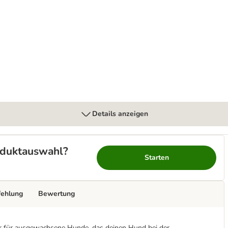
ht Small & Mini mit Huhn
Details anzeigen
roduktauswahl?
Starten
fehlung
Bewertung
tter für ausgewachsene Hunde, das deinen Hund bei der