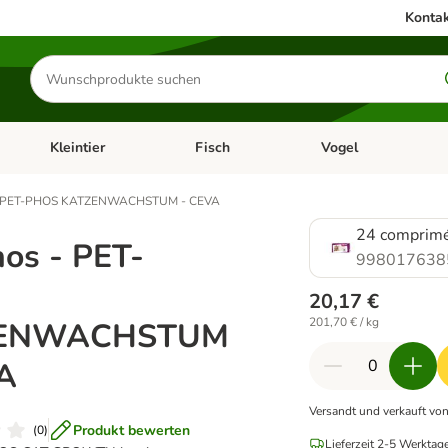
Kontak
Produkte
suchen
Kleintier
Fisch
Vogel
utter & Zubehör
Kategorie-Menü öffnen: Hundefutter & Zubehör
Kategorie-Menü öffnen: Kleintier
Kategorie-Menü öffnen
Ka
 - PET-PHOS KATZENWACHSTUM - CEVA
24 comprim
hos - PET-
998017638
20,17 €
201,70 € / kg
ENWACHSTUM
A
Versandt und verkauft vo
Produkt bewerten
(
0
)
Lieferzeit 2-5 Werktage