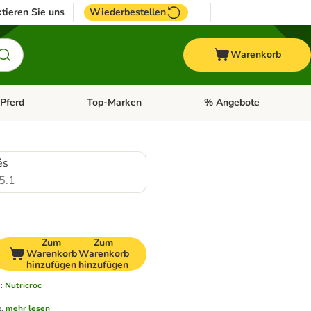
tieren Sie uns
Wiederbestellen
Warenkorb
Pferd
Top-Marken
% Angebote
: Fisch
tegorie-Menü öffnen: Vogel
Kategorie-Menü öffnen: Pferd
Kategorie-Menü öffnen: T
és
5.1
Zum
Zum
Warenkorb
Warenkorb
hinzufügen
hinzufügen
n
:
Nutricroc
.
mehr lesen