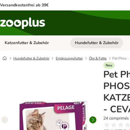
Versandkostenfrei ab 39€
Katzenfutter & Zubehör
Hundefutter & Zubehör
Kategorie-Menü öffnen: Katzenf
Hundefutter & Zubehör
Ergänzungsfutter
Öle & Fette
Pet Phos
Neu
Pet P
PHOS
KATZ
- CEV
24 comprimés