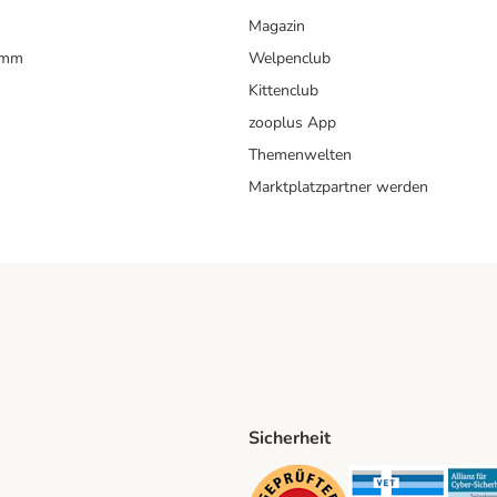
Magazin
amm
Welpenclub
Kittenclub
zooplus App
Themenwelten
Marktplatzpartner werden
Sicherheit
ping Method
D Shipping Method
Security
Securit