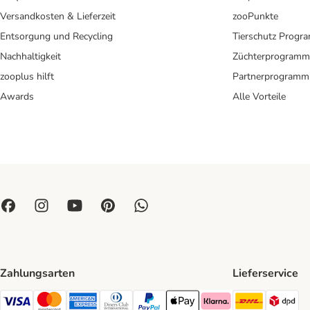
Versandkosten & Lieferzeit
zooPunkte
Entsorgung und Recycling
Tierschutz Progr
Nachhaltigkeit
Züchterprogramm
zooplus hilft
Partnerprogramm
Awards
Alle Vorteile
Zahlungsarten
Lieferservice
DHL Ship
DP
Visa Payment Method
Mastercard Payment Method
American Express Payment Method
Diners Club Payment Method
PayPal Payment Method
Apple Pay Payment Method
Klarna Payment Method