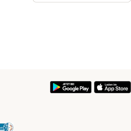
y
Security