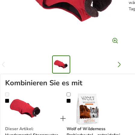
wär
Tag
Kombinieren Sie es mit
Hundemantel Steppmuster
Wolf of Wilderness Probierbeutel -
Dieser Artikel
:
Wolf of Wilderness