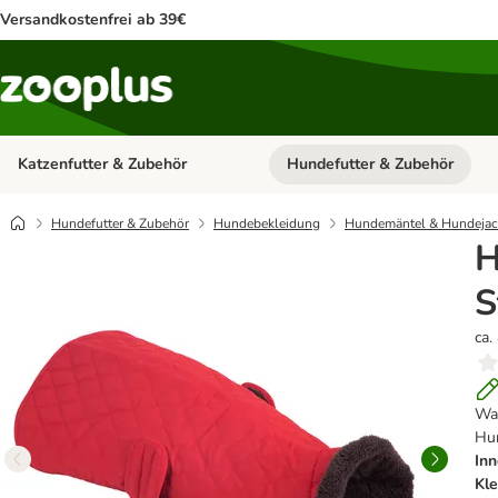
Versandkostenfrei ab 39€
Katzenfutter & Zubehör
Hundefutter & Zubehör
Kategorie-Menü öffnen: Katzenf
Hundefutter & Zubehör
Hundebekleidung
Hundemäntel & Hundeja
H
S
ca.
Was
Hu
Inn
Kle