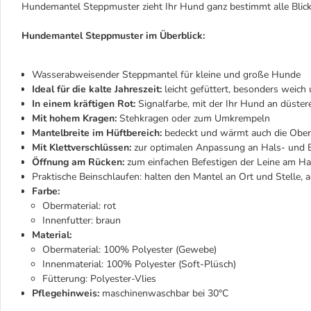
Hundemantel Steppmuster zieht Ihr Hund ganz bestimmt alle Blicke
Hundemantel Steppmuster im Überblick:
Wasserabweisender Steppmantel für kleine und große Hunde
Ideal für die kalte Jahreszeit:
leicht gefüttert, besonders weich
In einem kräftigen Rot:
Signalfarbe, mit der Ihr Hund an düste
Mit hohem Kragen:
Stehkragen oder zum Umkrempeln
Mantelbreite im Hüftbereich:
bedeckt und wärmt auch die Ober
Mit Klettverschlüssen:
zur optimalen Anpassung an Hals- und B
Öffnung am Rücken:
zum einfachen Befestigen der Leine am H
Praktische Beinschlaufen: halten den Mantel an Ort und Stelle, a
Farbe:
Obermaterial: rot
Innenfutter: braun
Material:
Obermaterial: 100% Polyester (Gewebe)
Innenmaterial: 100% Polyester (Soft-Plüsch)
Fütterung: Polyester-Vlies
Pflegehinweis:
maschinenwaschbar bei 30°C