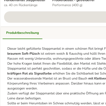
Hundemantel Steppmuster
Probierbeutel - getreidefrei
ca. 40 cm Rückenlänge
Performance (400 g)
Produktbeschreibung
Dieser leicht gefütterte Steppmantel in einem schönen Rot bringt Fa
braunem Soft-Plüsch
ist extrem weich & flauschig und hüllt Ihren
Rassen mit wenig Unterwolle, wohnungsgewöhnte oder ältere Tiere
Der hohe Kragen bietet Ihnen die Flexibilität, den Mantel mit St
Steppmantel ist perfekt geschnitten, sodass er die Hüfte und di
kräftigen Rot als Signalfarbe
erhöhen Sie die Sichtbarkeit bei Sc
Der wasserabweisende Mantel ist an Brust und Bauch
mit Klettv
Körperumfang Ihres Vierbeiners anpassen. Darüber hinaus kann er
ausgezogen werden.
Zudem verfügt der Steppmantel über eine praktische Öffnung am R
Leine daran befestigen.
Sollte er beim Herumtoben im Schnee schmutzig werden, lässt er s