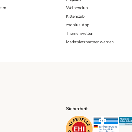
amm
Welpenclub
Kittenclub
zooplus App
Themenwelten
Marktplatzpartner werden
Sicherheit
ping Method
D Shipping Method
Security
Securit