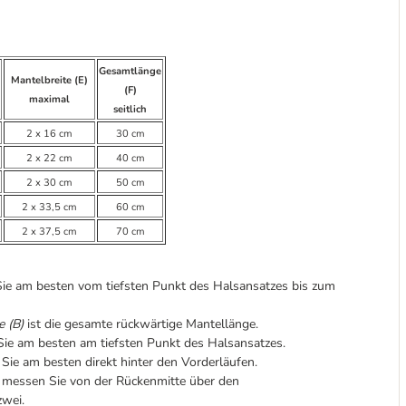
Gesamtlänge
Mantelbreite (E)
(F)
maximal
seitlich
2 x 16 cm
30 cm
2 x 22 cm
40 cm
2 x 30 cm
50 cm
2 x 33,5 cm
60 cm
2 x 37,5 cm
70 cm
e am besten vom tiefsten Punkt des Halsansatzes bis zum
 (B)
ist die gesamte rückwärtige Mantellänge.
ie am besten am tiefsten Punkt des Halsansatzes.
ie am besten direkt hinter den Vorderläufen.
messen Sie von der Rückenmitte über den
zwei.