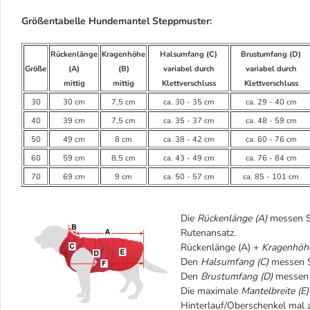
Größentabelle Hundemantel Steppmuster:
Rückenlänge
Kragenhöhe
Halsumfang (C)
Brustumfang (D)
Größe
(A)
(B)
variabel durch
variabel durch
mittig
mittig
Klettverschluss
Klettverschluss
30
30 cm
7,5 cm
ca. 30 - 35 cm
ca. 29 - 40 cm
40
39 cm
7,5 cm
ca. 35 - 37 cm
ca. 48 - 59 cm
50
49 cm
8 cm
ca. 38 - 42 cm
ca. 60 - 76 cm
60
59 cm
8,5 cm
ca. 43 - 49 cm
ca. 76 - 84 cm
70
69 cm
9 cm
ca. 50 - 57 cm
ca. 85 - 101 cm
Die
Rückenlänge (A)
messen Si
Rutenansatz.
Rückenlänge (A) +
Kragenhöhe
Den
Halsumfang (C)
messen S
Den
Brustumfang (D)
messen S
Die maximale
Mantelbreite (E)
Hinterlauf/Oberschenkel mal 