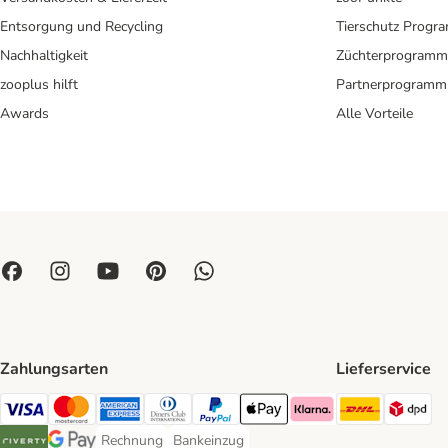
Entsorgung und Recycling
Tierschutz Progr
Nachhaltigkeit
Züchterprogramm
zooplus hilft
Partnerprogramm
Awards
Alle Vorteile
Zahlungsarten
Lieferservice
DHL Ship
DP
Visa Payment Method
Mastercard Payment Method
American Express Payment Method
Diners Club Payment Method
PayPal Payment Method
Apple Pay Payment Method
Klarna Payment Method
Rechnung
Bankeinzug