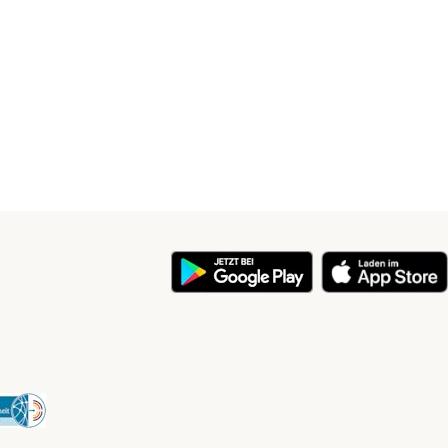
y
Security