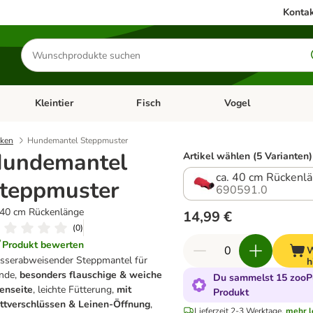
Kontak
Produkte
suchen
Kleintier
Fisch
Vogel
utter & Zubehör
Kategorie-Menü öffnen: Hundefutter & Zubehör
Kategorie-Menü öffnen: Kleintier
Kategorie-Menü öffnen
Ka
cken
Hundemantel Steppmuster
undemantel
Artikel wählen (5 Varianten)
ca. 40 cm Rückenl
teppmuster
690591.0
 40 cm Rückenlänge
14,99 €
(
0
)
Produkt bewerten
W
serabweisender Steppmantel für
h
nde,
besonders flauschige & weiche
Du sammelst 15 zooPu
enseite
, leichte Fütterung,
mit
Produkt
ttverschlüssen & Leinen-Öffnung
,
Lieferzeit 2-3 Werktage.
mehr l