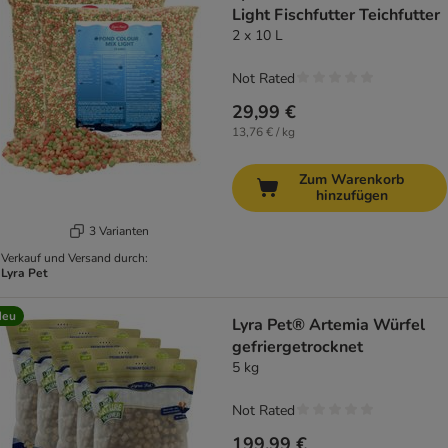
Light Fischfutter Teichfutter
2 x 10 L
Not Rated
29,99 €
13,76 € / kg
Zum Warenkorb
hinzufügen
3 Varianten
Verkauf und Versand durch:
Lyra Pet
Neu
Lyra Pet® Artemia Würfel
gefriergetrocknet
5 kg
Not Rated
199,99 €