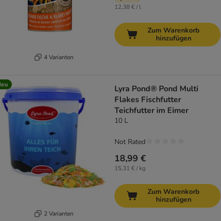
12,38 € / l
Zum Warenkorb
hinzufügen
4 Varianten
Neu
Lyra Pond® Pond Multi
Flakes Fischfutter
Teichfutter im Eimer
10 L
Not Rated
18,99 €
15,31 € / kg
Zum Warenkorb
hinzufügen
2 Varianten