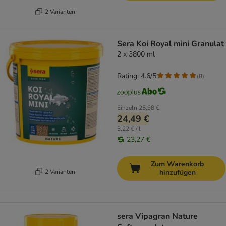
2 Varianten
Sera Koi Royal mini Granulat
2 x 3800 ml
Rating: 4.6/5
(
8
)
Einzeln
25,98 €
24,49 €
3,22 € / l
23,27 €
Zum Warenkorb
2 Varianten
hinzufügen
sera Vipagran Nature