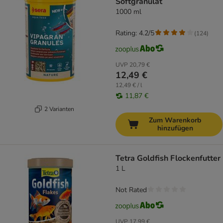
Softgranulat
1000 ml
Rating: 4.2/5
(
124
)
UVP
20,79 €
12,49 €
12,49 € / l
11,87 €
2 Varianten
Zum Warenkorb
hinzufügen
Tetra Goldfish Flockenfutter
1 L
Not Rated
UVP
17,99 €