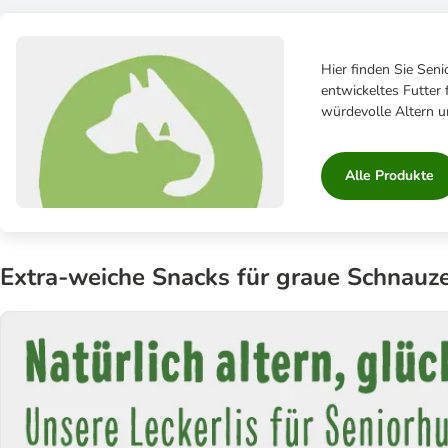
Hier finden Sie Seni
entwickeltes Futter
würdevolle Altern u
Alle Produkte
Extra-weiche Snacks für graue Schnauz